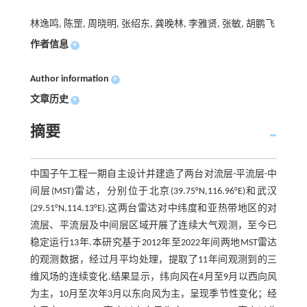
林逸鸣, 陈罡, 周晓明, 张绍东, 龚晚林, 李雅贤, 张敏, 胡鹏飞
作者信息
+
Author information
+
文章历史
+
摘要
中国子午工程一期自主设计并建造了两台对流层-平流层-中
间层(MST)雷达，分别位于北京(39.75°N,116.96°E)和武汉
(29.51°N,114.13°E).这两台雷达对中纬度和亚热带地区的对
流层、平流层及中间层区域开展了连续大气观测，至今已
稳定运行13年.本研究基于2012年至2022年间两地MST雷达
的观测数据，经过月平均处理，提取了11年间观测到的三
维风场的连续变化.结果显示，纬向风在4月至9月以西向风
为主，10月至次年3月以东向风为主，呈现季节性变化；经