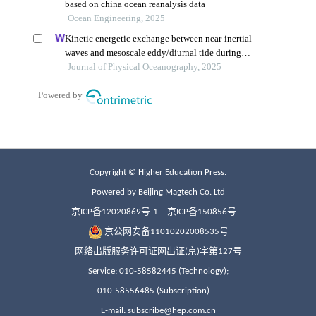
Copyright © Higher Education Press.
Powered by Beijing Magtech Co. Ltd
京ICP备12020869号-1
京ICP备150856号
京公网安备11010202008535号
网络出版服务许可证网出证(京)字第127号
Service: 010-58582445 (Technology);
010-58556485 (Subscription)
E-mail: subscribe@hep.com.cn