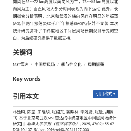
向风在65～72 km高度以南向风为主，73～85 km高度以北
向风为主；垂直风场大部分时间表现为向下运动.此外，长
期拟合分析表明，北京和武汉的纬向风存在明显的年振荡
(AO),但两年振荡(QBO)和半年振荡(SAO)特征并不显著.本次
统计研究弥补了中纬度地区中间层风场长期观测研究的空
白，为后续研究提供了数据支持.
关键词
MST雷达
/
中间层风场
/
季节性变化
/
周期振荡
Key words
引用格式 ▾
引用本文
林逸鸣, 陈罡, 周晓明, 张绍东, 龚晚林, 李雅贤, 张敏, 胡鹏
飞. 基于北京与武汉MST雷达的中纬度地区中间层风场统计
研究[J].
湘潭大学学报（自然科学版）
, 2025, 47(02): 55-67
DOI:10.13715/j.issn.2096-644X.20241127.0001