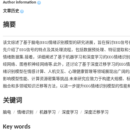
Author information
+
文章历史
+
摘要
该文综述了基于脑电(EEG)情绪识别模型的研究进展，旨在探讨EEG
先介绍了EEG信号的特点及其处理流程，包括数据预处理、特征提取和
情绪数据集.接着，详细阐述了基于机器学习和深度学习的EEG情绪识
经网络、图卷积神经网络等.此外，还讨论了基于深度迁移学习的EEG情
绪识别模型在情感计算、人机交互、心理健康管理等领域展现出广阔的应
影响模型性能、计算资源密集等挑战.未来研究应致力于构建大规模、标
融合和多领域知识迁移等方法，以进一步提升EEG情绪识别模型的性能和
关键词
脑电
/
情绪识别
/
机器学习
/
深度学习
/
深度迁移学习
Key words