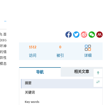
向.首
EEG
循环神
1512
0
G的情
访问
被引
详细
差异性
跨模态
相关文章
导航
摘要
关键词
Key words