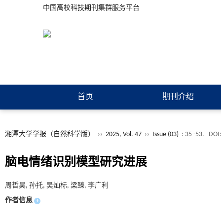
中国高校科技期刊集群服务平台
首页
期刊介绍
湘潭大学学报（自然科学版）
››
2025, Vol. 47
››
Issue (03)
: 35 -53.
DOI
脑电情绪识别模型研究进展
周哲昊, 孙托, 吴灿标, 梁臻, 李广利
作者信息
+