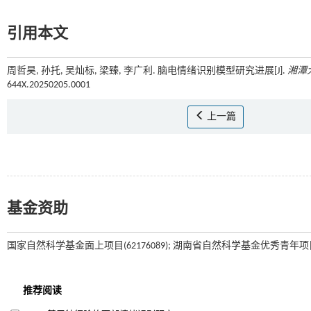
引用本文
周哲昊, 孙托, 吴灿标, 梁臻, 李广利. 脑电情绪识别模型研究进展[J].
湘潭
644X.20250205.0001
上一篇
基金资助
国家自然科学基金面上项目(62176089); 湖南省自然科学基金优秀青年项目(202