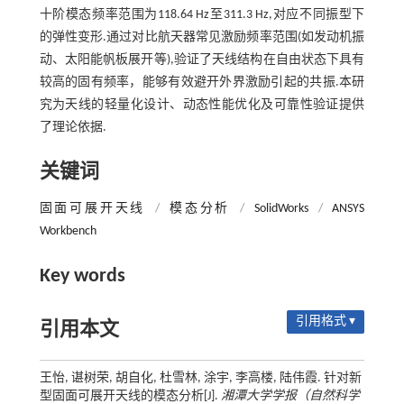
十阶模态频率范围为118.64 Hz至311.3 Hz,对应不同振型下
的弹性变形.通过对比航天器常见激励频率范围(如发动机振
动、太阳能帆板展开等),验证了天线结构在自由状态下具有
较高的固有频率，能够有效避开外界激励引起的共振.本研
究为天线的轻量化设计、动态性能优化及可靠性验证提供
了理论依据.
关键词
固面可展开天线
/
模态分析
/
SolidWorks
/
ANSYS
Workbench
Key words
引用格式 ▾
引用本文
王怡, 谌树荣, 胡自化, 杜雪林, 涂宇, 李高楼, 陆伟霞. 针对新
型固面可展开天线的模态分析[J].
湘潭大学学报（自然科学