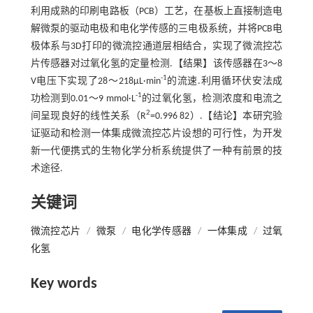
利用成熟的印刷电路板（PCB）工艺，在基板上直接制造电
解微泵的驱动电极和电化学传感的三电极系统，并将PCB电
极体系与3D打印的微流控通道层相结合，实现了微流控芯
片传感器对过氧化氢的定量检测.【结果】该传感器在3～8
-1
V电压下实现了28～218μL·min
的流速.利用循环伏安法成
-1
功检测到0.01～9 mmol·L
的过氧化氢，检测浓度和电流之
2
间呈现良好的线性关系（R
=0.996 82）.【结论】本研究验
证驱动和检测一体集成微流控芯片设想的可行性，为开发
新一代便携式的生物化学分析系统提供了一种有前景的技
术途径.
关键词
微流控芯片
/
微泵
/
电化学传感器
/
一体集成
/
过氧
化氢
Key words