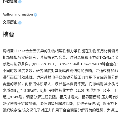
作者信息
+
Author information
+
文章历史
+
摘要
调幅型Ti-Zr-Ta合金因优异的生物相容性和力学性能在生物医用材
相场模拟与实验研究，系统探究Ta含量、时效温度和压力对Ti-Zr-Ta合金
参数与边界条件，对Ti-36Zr-12Ta、Ti-36Zr-18Ta和Ti-36Zr-24T
不同时效温度参数，研究温度对其调幅微观结构的影响，并通过施加5 GP
进行高压时效处理，运用透射电子显微镜分析压力作用下合金调幅分解微观结
含量的增加，β
相的体积增大，波长基本保持不变，而振幅则减小.对于Ti-
2
ex
少.施加S
=5 GPa时，β
相沿弹性软化方向（110）择优排列.另外，
11
2
超过3 GPa后，调幅分解进程受阻，相尺寸增大，相界面模糊.压力可有效
能促使原子扩散加速，降低调幅分解激活能，促进分解进程；高压力下
组织稳定性.该文深化了对压力作用下合金调幅分解行为的理解，为通过压力