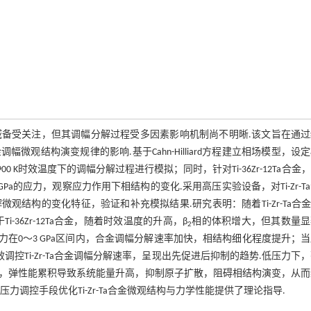
料领域备受关注，但其调幅分解过程受多因素影响机制尚不明晰.该文旨在通
调幅微观结构演变规律的影响.基于Cahn-Hilliard方程建立相场模型，设
a 3种合金在900 K时效温度下的调幅分解过程进行模拟；同时，针对Ti-36Zr-12Ta合金
a的应力，观察应力作用下相结构的变化.采用高压实验设备，对Ti-Zr-T
构的变化特征，验证和补充模拟结果.研究表明：随着Ti-Zr-Ta合金
36Zr-12Ta合金，随着时效温度的升高，β
相的体积增大，但其数量显
2
压力在0～3 GPa区间内，合金调幅分解速率加快，相结构细化程度提升；
调控Ti-Zr-Ta合金调幅分解速率，呈现出先促进后抑制的趋势.低压力下
，弹性能累积导致系统能量升高，抑制原子扩散，阻碍相结构演变，从而
调控手段优化Ti-Zr-Ta合金微观结构与力学性能提供了理论指导.