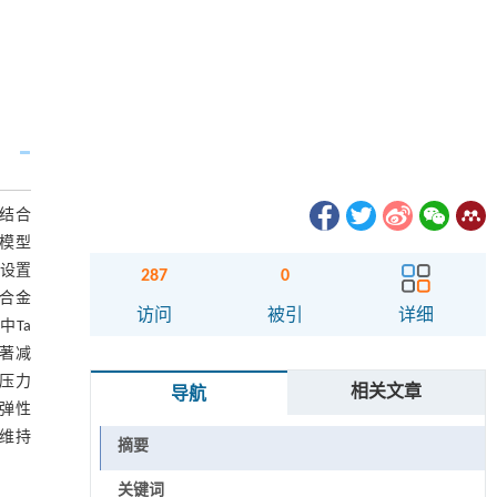
过结合
定模型
，设置
287
0
a合金
访问
被引
详细
中Ta
著减
当压力
相关文章
导航
，弹性
维持
摘要
关键词