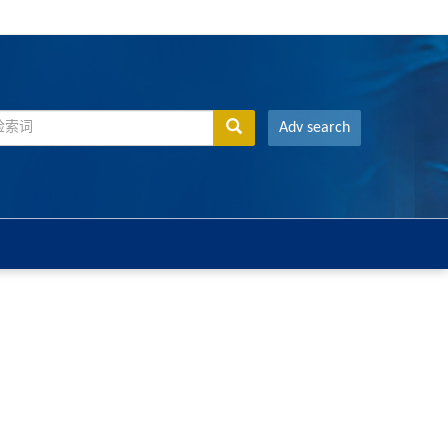
Adv search