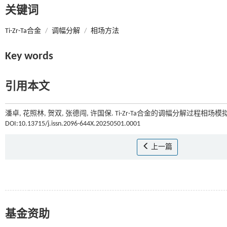
关键词
Ti-Zr-Ta合金
/
调幅分解
/
相场方法
Key words
引用本文
潘卓, 花照林, 贺双, 张德闯, 许国保. Ti-Zr-Ta合金的调幅分解过程相场模拟[
DOI:10.13715/j.issn.2096-644X.20250501.0001
上一篇
基金资助