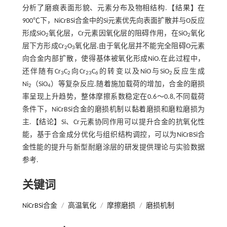
分析了磨痕表面形貌、元素分布及物相结构.【结果】在
900℃下，NiCrBSi合金中的Si元素优先向表面扩散并与O反应
形成SiO
氧化层，Cr元素因氧化层的阻碍作用，在SiO
氧化
2
2
层下方形成Cr
O
氧化层.由于氧化层并不能完全阻碍O元素
2
3
向合金内部扩散，使得基体被氧化形成NiO.在此过程中，
还伴随有Cr
C
向Cr
C
的转变以及NiO与SiO
反应生成
3
2
23
6
2
Ni
（SiO
）等复杂反应.随着施加载荷的增加，合金的磨损
2
4
率呈现上升趋势，整体摩擦系数稳定在0.6～0.8,不同载荷
条件下，NiCrBSi合金的磨损机制以黏着磨损和磨粒磨损为
主.【结论】Si、Cr元素协同作用可以提升合金的抗氧化性
能，基于合金成分优化与组织结构调控，可以为NiCrBSi合
金性能的提升与新型耐磨涂层的研发提供理论与实验数据
参考.
关键词
NiCrBSi合金
/
高温氧化
/
摩擦磨损
/
磨损机制