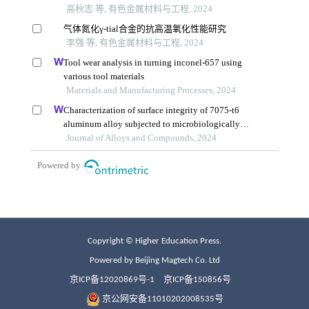
Copyright © Higher Education Press.
Powered by Beijing Magtech Co. Ltd
京ICP备12020869号-1
京ICP备150856号
京公网安备11010202008535号