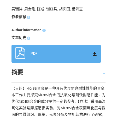
吴瑞祥, 周金刚, 陈成, 谢红兵, 胡庆国, 杨洪志
作者信息
+
Author information
+
文章历史
+
PDF
摘要
【目的】NiCrBSi合金是一种具有优异耐磨耐蚀性能的合金.
本工作主要探究NiCrBSi合金的抗氧化与耐蚀耐磨性能，为
优化NiCrBSi合金的成分提供一定的参考.【方法】采用高温
氧化实验与摩擦磨损实验，对NiCrBSi合金表面氧化层与截
面的显微组织、形貌、元素分布及物相结构进行了研究，