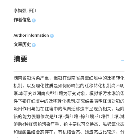
李旗强, 田江
作者信息
+
Author information
+
文章历史
+
摘要
湖南省铅污染严重，但铅在湖南省典型红壤中的迁移转化
机制，以及理化性质是如何影响铅的迁移转化机制尚不明
晰.本研究以湖南典型红壤为研究对象，模拟铅污水淋溶条
件下铅在红壤中的迁移转化机制.研究结果表明红壤对铅的
吸附作用与铅在红壤中的纵向迁移速率呈现负相关，吸附
铅的能力强弱依次是红壤>黄红壤>棕红壤>红壤性土壤.淋
溶后4种红壤铅污染严重，铅主要以可交换态、铁锰氧化态
和碳酸盐结合态存在，有机结合态、残渣态占比较少，分