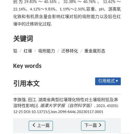
别为29.83%～40.16%、32.38%～40.76%、12.62%～
22.14%、4.12%～9.83%、1.19%～2.50%,容重、pH、游离氧
化铁和有机质含量会影响红壤对铅的吸附能力以及铅在红
壤中的迁移转化过程.
关键词
铅
/
红壤
/
吸附能力
/
迁移转化
/
重金属形态
Key words
引用格式 ▾
引用本文
李旗强, 田江. 湖南省典型红壤理化特性对土壤吸附铅及淋
溶特性影响[J].
湘潭大学学报（自然科学版）
, 2023, 45(05):
12-25 DOI:10.13715/j.issn.2096-644x.20230117.0001
上一篇
下一篇