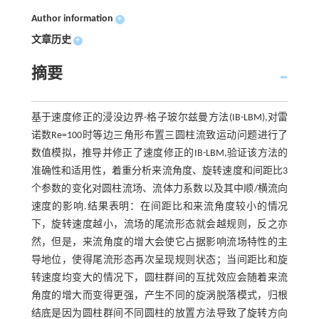
Author information
+
文章历史
+
摘要
基于速度修正的浸没边界-格子玻尔兹曼方法(IB-LBM),对雷
诺数Re=100时等边三角形布置三圆柱流致运动问题进行了
数值模拟，推导并修正了速度修正的IB-LBM,验证该方法的
准确性和适用性，着重分析来流角度、旋转速度和间距比3
个参数的变化对圆柱流场、流体力系数以及其中顺/横流向
速度的影响.结果表明：在间距比和来流角度较小的情况
下，旋转速度越小，流场的尾流形态就会越规则，反之亦
然，但是，来流角度的增大会使它占据影响流场特性的主
导地位，使得尾流形态再次呈现规则状态；当间距比和旋
转速度均变大的情况下，圆柱群间的互扰效应会随着来流
角度的增大而变得更强，产生不同的旋涡脱落模式，归根
结底是因为圆柱群间不同圆柱的放置方法导致了旋转方向