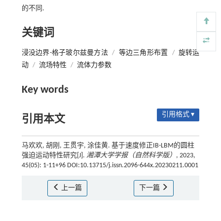
的不同.
关键词
浸没边界-格子玻尔兹曼方法
/
等边三角形布置
/
旋转运
动
/
流场特性
/
流体力参数
Key words
引用格式 ▾
引用本文
马欢欢, 胡刚, 王贯宇, 涂佳黄. 基于速度修正IB-LBM的圆柱
强迫运动特性研究[J].
湘潭大学学报（自然科学版）
, 2023,
45(05): 1-11+96 DOI:10.13715/j.issn.2096-644x.20230211.0001
上一篇
下一篇