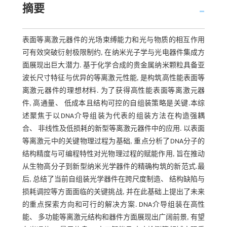
摘要
表面等离激元器件的光场束缚能力和光与物质的相互作用
可有效突破衍射极限制约, 在纳米光子学与光电器件集成方
面展现出巨大潜力. 基于化学合成的贵金属纳米颗粒具备亚
波长尺寸特征与优异的等离激元性能, 是构筑高性能表面等
离激元器件的理想材料. 为了获得高性能表面等离激元器
件, 高通量、 低成本且结构可控的自组装策略是关键.本综
述聚焦于以DNA介导组装为代表的组装方法在构造强耦
合、 非线性及低损耗的新型等离激元器件中的应用. 以表面
等离激元中的关键物理过程为基础, 重点分析了DNA分子的
结构精度与可编程特性对光物理过程的赋能作用, 旨在推动
从生物高分子到新型纳米光学器件的精确构筑的新范式.最
后, 总结了当前自组装光学器件在跨尺度制造、 结构缺陷与
损耗调控等方面面临的关键挑战, 并在此基础上提出了未来
的重点探索方向和可行的解决方案. DNA介导组装在高性
能、 多功能等离激元结构和器件方面展现出广阔前景, 有望