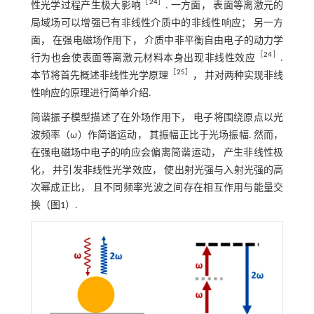
［
24
］
性光学过程产生极大影响
. 一方面， 表面等离激元的
局域场可以增强已有非线性介质中的非线性响应； 另一方
面， 在强电磁场作用下， 介质中非平衡自由电子的动力学
［
24
］
行为也会使表面等离激元材料本身出现非线性效应
.
［
25
］
本节将首先概述非线性光学原理
， 并对两种实现非线
性响应的原理进行简单介绍.
简谐振子模型描述了在外场作用下， 电子将围绕原点以光
波频率（
ω
）作简谐运动， 其振幅正比于光场振幅. 然而，
在强电磁场中电子的响应会偏离简谐运动， 产生非线性极
化， 并引发非线性光学效应， 使出射光强与入射光强的高
次幂成正比， 且不同频率光波之间存在相互作用与能量交
换（
图1
）.