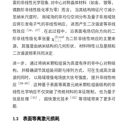
富的非线性光学现象. 对中心对称晶体材料（如金、 银等，
偶数阶非线性极化率为零）而言， 当其结构特征尺寸减小
至纳米尺度时， 局域场的非均匀空间分布及量子非局域效
应将引发电子气的非线性响应， 进而产生二次谐波等非线
［
26
，
27
］
性效应
. 在此过程中， 沿表面电场切向方向的二
(
2
)
,
s
u
r
f
阶非线性极化率张量
χ
为二阶非线性响应的主要来
⊥
⊥
⊥
χ
⊥
⊥
⊥
2
,
s
u
r
f
源， 其强度由纳米结构的几何形状、 材料特性以及基频和
二次谐波频率共同决定.
进一步， 通过将纳米颗粒组装为高度有序的非中心对称结
构， 并精确调节其组装间距与排列方式， 可在生成高次谐
波的同时， 以局域增强电场放大信号强度， 提升非线性响
［
28
~
30
］
应
. 这种基于表面等离激元纳米颗粒组装结构的非
线性光学响应不仅突破了传统材料的本征限制， 也为量子
［
31
］
［
32
］
信息处理
、 超快激光技术
等领域带来了更多可
能.
1.3 表面等离激元损耗