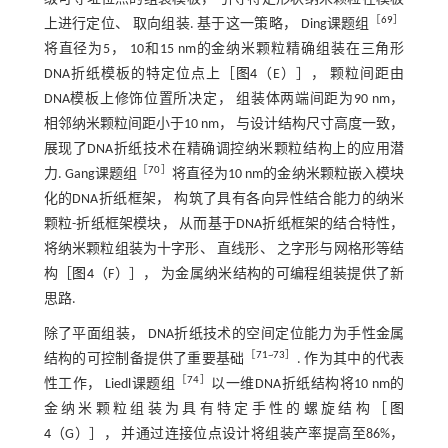
［
69
］
上进行定位、 取向组装. 基于这一策略， Ding课题组
将直径为5， 10和15 nm的金纳米颗粒精确组装在三角形
DNA折纸模板的特定位点上［
图4
（E）］， 颗粒间距由
DNA模板上修饰位置所决定， 组装体两端间距为90 nm，
相邻纳米颗粒间距小于10 nm， 与设计结构尺寸高度一致，
展现了DNA折纸技术在精确调控纳米颗粒结构上的应用潜
［
70
］
力. Gang课题组
将直径为10 nm的金纳米颗粒嵌入模块
化的DNA折纸框架， 构筑了具有各向异性结合能力的纳米
颗粒-折纸框架模块， 从而基于DNA折纸框架的结合特性，
将纳米颗粒组装为十字形、 直线形、 之字形与网格形等结
构［
图4
（F）］， 为金属纳米结构的可编程组装提供了新
思路.
除了平面组装， DNA折纸技术的空间定位能力为手性金属
［
71
~
73
］
结构的可控制备提供了重要基础
. 作为其中的代表
［
74
］
性工作， Liedl课题组
以一维DNA折纸结构将10 nm的
金纳米颗粒组装为具有特定手性的螺旋结构［
图
4
（G）］， 并通过连接位点设计将组装产率提高至86%，