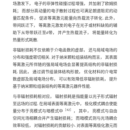
场激发下， 电子的非弹性碰撞过程增强， 并加剧了欧姆损
耗； 而部分高动量的电子散射过程也可满足朗道阻尼的动
量匹配条件， 促进等离激元能量向热载流子转化. 此外，
带间跃迁下， 等离激元激发的电子在光子或材料缺陷的辅
助下从导带跃迁至
d
带， 并产生热载流子， 将能量转化为
热量形式耗散.
非辐射损耗不仅依赖于介电函数的虚部， 还与局域电场的
分布和强度密切相关. 对于纳米颗粒组装结构而言， 其表面
等离激元所伴随的强局域电场会显著提高结构的非辐射损
耗. 因此， 通过调节组装体结构形貌， 优化材料的介电常
数虚部及局域电场分布， 可以有效降低非辐射损耗， 提升
基于纳米颗粒组装结构的等离激元器件性能.
与非辐射损耗相对应， 辐射损耗是指能量以光子形式辐射
至远场的过程. 在局域表面等离激元中， 极化模式耦合使能
［
42
］
量分布于亮模式与暗模式中
， 其中， 亮模式与自由
空间光场相耦合并产生辐射损耗； 而暗模式则与光场耦合
效率较低， 对辐射损耗的贡献较小. 对表面等离极化激元而