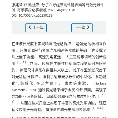
张兆萱,邓璞,沈杰. 分子介导组装高性能表面等离激元器件
[J].
高等学校化学学报
, 2025, 46(09): 1-20
DOI:10.7503/cjcu20250133
上一篇
下一篇
在亚波长尺度下实现精准的光场调控， 是强光-物质相互作
用、 超快光调制与紧凑光场输运等功能的基础， 也支撑了
片上量子功能、 高速光电互连、 人工智能等领域的创新应
［
1
，
2
］
用
. 然而， 传统光学器件的制造过程受衍射极限制
约， 物理尺寸通常在数百纳米以上， 难于在亚波长尺度下
对光场精细 操控， 限制了纳米光学器件的小型化、 多功能
化与集成化. 在此背景下， 表面等离激元（Surface
plasmons， SPs）通过将光场束缚于金属-介质界面， 实现了
［
3
，
光场的亚波长限域、 局域增强和强光与物质相互作用
4
］
， 从而在纳米尺度上实现了丰富的高效光学功能， 现已
［
1
，
5
~
8
］
初步应用于光调制、 偏振调控和光电探测等领域
.