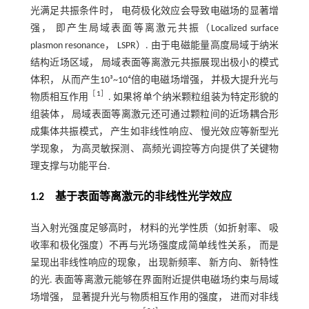
光满足共振条件时， 电荷极化效应会导致电磁场的显著增
强， 即产生局域表面等离激元共振（Localized surface
plasmon resonance， LSPR）. 由于电磁能量高度局域于纳米
结构近场区域， 局域表面等离激元共振展现出极小的模式
体积， 从而产生10³~10⁴倍的电磁场增强， 并极大提升光与
［
1
］
物质相互作用
. 如果将单个纳米颗粒组装为特定形貌的
组装体， 局域表面等离激元还可通过颗粒间的近场耦合形
成集体共振模式， 产生如非线性响应、 慢光效应等新型光
学现象， 为高灵敏探测、 高频光调控等方向提供了关键物
理支撑与功能平台.
1.2 基于表面等离激元的非线性光学效应
当入射光强度足够高时， 材料的光学性质（如折射率、 吸
收率和极化强度）不再与光场强度成简单线性关系， 而是
呈现出非线性响应的现象， 出现新频率、 新方向、 新特性
的光. 表面等离激元能够在界面附近提供电磁场约束与局域
场增强， 显著提升光与物质相互作用的强度， 进而对非线