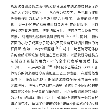
蒸发诱导组装通过溶剂蒸发促使溶液中纳米颗粒的浓度逐
渐增大至饱和浓度以上， 从而在范德华力、 静电相互作用
等短程作用力驱动下自发地结合为有序、 密排的晶格结
构， 是一种经典的纳米结构制造方法. 在此过程中， 可以
通过控制蒸发速度、 溶剂的挥发性、 溶液浓度以及温度等
［
57
，
58
］
因素， 对组装形貌和性质进行调节
. 同时， 颗粒
表面的小分子或高分子配体的不同长度可以调控颗粒的特
［
59
］
征间距. 例如， Jaeger课题组
将十二烷基硫醇配体修
饰的金纳米颗粒溶液滴加在基底表面， 以蒸发诱导组装方
法制造了颗粒间距为2 nm的毫米尺度单层薄膜［
图
［
60
］
3
（B）］. Lange课题组
则将聚苯乙烯硫醇（PSSH）配
体修饰的纳米颗粒溶液滴加至二乙二醇表面， 在缓慢蒸发
条件下， 使直径为25 nm的金纳米颗粒在液-液界面有序组
装成薄膜， 薄膜尺寸达到厘米级别. 通过组合不同直径的纳
米颗粒和不同分子量的PSSH配体， 可以获得纳米颗粒间距
为1~8 nm的薄膜［
图3
（C）］. 薄膜反射峰随纳米颗粒直径
增加而红移， 体现了组装形貌对组装体极化模式的影响. 进
［
61
］