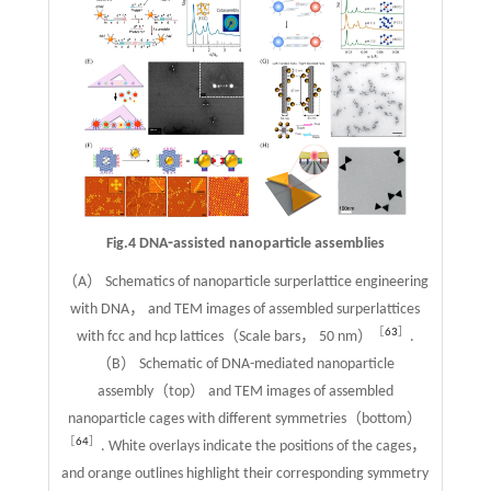
Fig.4 DNA⁃assisted nanoparticle assemblies
（A） Schematics of nanoparticle surperlattice engineering
with DNA， and TEM images of assembled surperlattices
［
63
］
with fcc and hcp lattices（Scale bars， 50 nm）
.
（B） Schematic of DNA-mediated nanoparticle
assembly（top） and TEM images of assembled
nanoparticle cages with different symmetries（bottom）
［
64
］
. White overlays indicate the positions of the cages，
and orange outlines highlight their corresponding symmetry