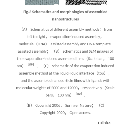
Fig.3 Schematics and morphologies of assembled
nanostructures
（A） Schematics of different assembly methods： from
left to right， evaporation-induced assembly，
molecule（DNA）-assisted assembly and DNA template-
assisted assembly； （B） schematics and SEM images of
the evaporation-induced assembled films（Scale bar， 100
［
59
］
nm）
； （C） schematic of the evaporation-induced
assemble method at the liquid-liquid interface（top），
and the assembled nanoparticle films with ligands with
molecular weights of 2000 and 12000， respectively（Scale
［
60
］
bars， 100 nm）
.
（B） Copyright 2006， Springer Nature； （C）
Copyright 2020， Open access.
Full size