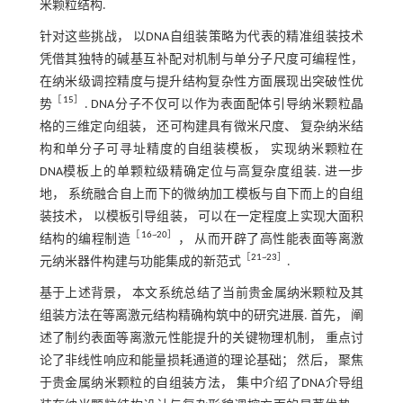
米颗粒结构.
针对这些挑战， 以DNA自组装策略为代表的精准组装技术
凭借其独特的碱基互补配对机制与单分子尺度可编程性，
在纳米级调控精度与提升结构复杂性方面展现出突破性优
［
15
］
势
. DNA分子不仅可以作为表面配体引导纳米颗粒晶
格的三维定向组装， 还可构建具有微米尺度、 复杂纳米结
构和单分子可寻址精度的自组装模板， 实现纳米颗粒在
DNA模板上的单颗粒级精确定位与高复杂度组装. 进一步
地， 系统融合自上而下的微纳加工模板与自下而上的自组
装技术， 以模板引导组装， 可以在一定程度上实现大面积
［
16
~
20
］
结构的编程制造
， 从而开辟了高性能表面等离激
［
21
~
23
］
元纳米器件构建与功能集成的新范式
.
基于上述背景， 本文系统总结了当前贵金属纳米颗粒及其
组装方法在等离激元结构精确构筑中的研究进展. 首先， 阐
述了制约表面等离激元性能提升的关键物理机制， 重点讨
论了非线性响应和能量损耗通道的理论基础； 然后， 聚焦
于贵金属纳米颗粒的自组装方法， 集中介绍了DNA介导组