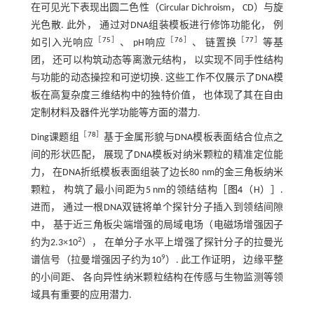
在可见光下表现出圆二色性（Circular Dichroism， CD）与旋
光色散. 此外， 通过对DNA组装模板进行修饰功能化， 例
［
75
］
［
76
］
［
77
］
如引入光响应
、 pH响应
、 链置换
等基
团， 还可以构筑动态等离激元结构， 以实现不同手性结构
与功能的动态操控和可逆切换. 这些工作不仅展示了DNA模
板在高复杂度三维结构中的独特价值， 也体现了其在自由
定制材料及器件光学功能等方面的潜力.
［
78
］
Ding课题组
基于金属形貌与DNA模板表面结合位点之
间的形状匹配， 展现了DNA模板对纳米颗粒的精准定位能
力， 在DNA折纸模板表面组装了边长80 nm的金三角板纳米
颗粒， 构筑了最小间距为5 nm的领结结构［
图4
（H）］.
进而， 通过一根DNA双链将单个探针分子插入到领结间隙
中， 基于近三角板尖端增强的局域电场（电磁场增强因子
2
约为2.3×10
）， 在单分子水平上增强了探针分子的拉曼光
9
谱信号（拉曼增强因子约为10
）. 此工作证明， 边缘平整
的小间距、 各向异性纳米颗粒结构在传感与生物监测等领
域具有重要的应用潜力.