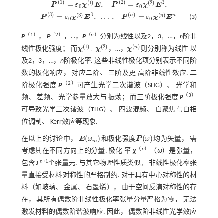
(
1
)
(
2
)
2
(
1
)
(
2
)
=
,
=
,
P
ε
χ
E
P
ε
χ
E
P
1
=
ε
0
χ
1
E
,
P
2
=
ε
0
χ
2
E
2
,
0
0
(
3
)
(
)
3
(
3
)
(
)
n
n
=
,
…
,
=
n
P
ε
χ
E
P
ε
χ
E
(3)
P
3
=
ε
0
χ
3
E
3
,
…
,
P
n
=
ε
0
χ
n
E
n
0
0
（1）
（2）
（
n
）
P
，
P
，…，
P
分别为线性以及2，3，…，
n
阶非
(
1
)
(
2
)
(
)
,
n
线性极化强度； 而
χ
χ
，…，
χ
则分别称为线性 以
χ
1
,
χ
2
χ
n
及2，3，…，
n
阶极化率. 这些非线性极化项分别表示不同阶
数的极化响应， 对应二阶、 三阶及更 高阶非线性效应. 二
（2）
阶极化强度
P
可产生光学二次谐波（SHG）、 光学和
（3）
频、 差频、 光学参量放大与 振荡； 而三阶极化强度
P
可导致光学三次谐波（THG）、 四波混频、 自聚焦与自相
位调制、 Kerr效应等现象.
(
)
(
)
在以上的讨论中，
E
ω
和极化强度
P
ω
均为矢量， 需
E
(
ω
m
)
P
(
ω
)
m
（
n
）
考虑其在不同方向上的分量. 极化 率
χ
（
ω
）是张量，
n
+1
包含3
个张量元. 与其它物理性质类似， 非线性极化率张
量直接受材料对称性的严格制约. 对于具有中心对称性的材
料（如玻璃、 金属、 石墨烯）， 由于空间反演对称性的存
在， 其所有偶数阶非线性极化率张量分量严格为零， 无法
激发材料的偶数阶谐波响应. 因此， 偶数阶非线性光学效应