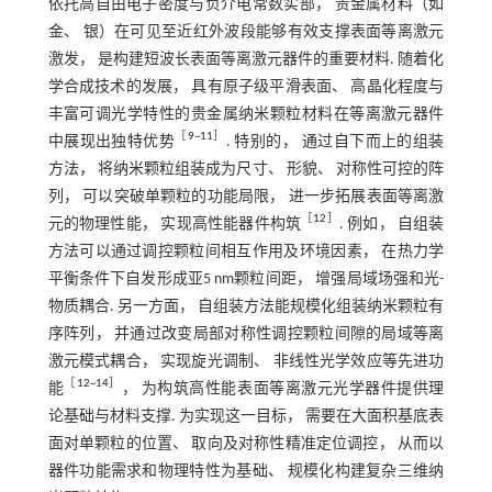
依托高自由电子密度与负介电常数实部， 贵金属材料（如
金、 银）在可见至近红外波段能够有效支撑表面等离激元
激发， 是构建短波长表面等离激元器件的重要材料. 随着化
学合成技术的发展， 具有原子级平滑表面、 高晶化程度与
丰富可调光学特性的贵金属纳米颗粒材料在等离激元器件
［
9
~
11
］
中展现出独特优势
. 特别的， 通过自下而上的组装
方法， 将纳米颗粒组装成为尺寸、 形貌、 对称性可控的阵
列， 可以突破单颗粒的功能局限， 进一步拓展表面等离激
［
12
］
元的物理性能， 实现高性能器件构筑
. 例如， 自组装
方法可以通过调控颗粒间相互作用及环境因素， 在热力学
平衡条件下自发形成亚5 nm颗粒间距， 增强局域场强和光-
物质耦合. 另一方面， 自组装方法能规模化组装纳米颗粒有
序阵列， 并通过改变局部对称性调控颗粒间隙的局域等离
激元模式耦合， 实现旋光调制、 非线性光学效应等先进功
［
12
~
14
］
能
， 为构筑高性能表面等离激元光学器件提供理
论基础与材料支撑. 为实现这一目标， 需要在大面积基底表
面对单颗粒的位置、 取向及对称性精准定位调控， 从而以
器件功能需求和物理特性为基础、 规模化构建复杂三维纳