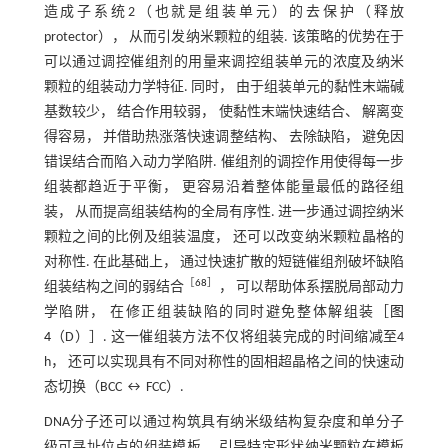
造成子系统2（也就是组装单元）的去保护（释放
protector）， 从而引发纳米颗粒的组装. 该策略的优势在于
可以通过调控催组剂的用量来调控组装单元的浓度及纳米
颗粒的组装动力学特征. 同时， 由于组装单元的黏性末端碱
基数较少， 结合作用较弱， 使黏性末端快速结合、 解离变
得容易， 并借助热涨落快速调整结构、 去除缺陷， 避免因
错误结合而陷入动力学陷阱. 催组剂的调控作用使得每一步
组装都趋近于平衡， 更容易沿着整体能量最低的路径组
装， 从而提高组装结构的全局有序性. 进一步通过调控纳米
颗粒之间的比例及组装温度， 还可以改变纳米颗粒晶格的
对称性. 在此基础上， 通过快速扩散的短链催组剂破坏缺陷
［
68
］
组装结构之间的弱结合
， 可以帮助体系摆脱局部动力
学陷阱， 在修正组装缺陷的同时避免整体解组装［
图
4
（D）］. 这一催组装方法不仅将组装完成的时间缩减至4
h， 还可以实现具有不同对称性的固相超晶格之间的快速动
态切换（BCC ↔ FCC）.
DNA分子还可以通过构筑具有纳米级结构复杂度和单分子
级可寻址位点的组装模板， 引导特定形状纳米颗粒在模板