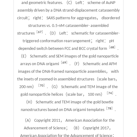
and geometric features. （C） Left： scheme of AuNP
assembly driven by a DNA strand-displacement catassembly
circuit； right： SAXS patterns for aggregates， disordered
structures
vs
. 0.5-nM catassembler- assembled
［
67
］
structures
. （D） Left： schematic for catassembler-
triggered conformation rearrangement； right： pH
［
68
］
depended switch between FCC and BCC crystal form
.
（E） Schematic and SEM images of the gold nanoparticle
［
69
］
arrays on DNA origami
. （F） Schematic and AFM
images of the DNA-framed nanoparticle assemblies， with
the insets of zoomed-in assembled structures（scale bars，
［
70
］
200 nm）
. （G） Schematic and TEM image of the
［
74
］
gold nanoparticle helices（scale bar， 100 nm）
.
（H） Schematic and TEM image of the gold bowtie
［
78
］
nanostructures based on DNA origami templates
.
（A） Copyright 2011， American Association for the
Advancement of Science； （B） Copyright 2017，
American Association for the Advancement of Science；