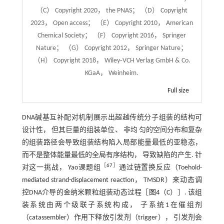
（C） Copyright 2020， the PNAS； （D） Copyright
2023， Open access； （E） Copyright 2010， American
Chemical Society； （F） Copyright 2016， Springer
Nature； （G） Copyright 2012， Springer Nature；
（H） Copyright 2018， Wiley‐VCH Verlag GmbH & Co.
KGaA， Weinheim.
Full size
DNA碱基互补配对机制展示出超越传统分子组装的结构可
设计性， 但其巨量的组装单位、 非均 匀的空间分布和复杂
的组装路径会导致组装结构陷入局部能量最低的亚稳态，
而不是整体能量最低的全局有序结构， 导致缺陷的产生. 针
［
67
］
对这一挑战， Yao课题组
通过链置换反应（Toehold-
mediated strand-displacement reaction， TMSDR）来动态调
控DNA介导的金纳米颗粒组装动态过程［
图4
（C）］. 该组
装系统由两个级联子系统构成， 子系统1在催组剂
（catassembler）作用下释放引发剂（trigger）， 引发剂会