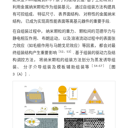
距从亚5 nm缩减到2~3个原子的极限长度. 基于上述特点，
利用金属纳米颗粒作为组装基元， 通过自组装方法构建具
有可控组成、 特征尺寸、 表界面结构、 对称性的金属纳米
结构， 已成为实现高性能表面等离基元器件的重要手段.
在自组装过程中， 纳米颗粒的重力、 颗粒间的范德华力与
静电相互作用、 布朗运动， 以及溶液流动过程中的表面张
力效应（如毛细作用与马朗戈尼效应）等因素， 都会对最
［
52
，
53
］
终组装结构产生重要影响
. 基于组装的驱动力及结
构调控方法， 将纳米颗粒的组装方法划分为蒸发诱导组
［
54
~
57
］
装、 分子介导组装及模板辅助组装等
［
图
3
（A）］.