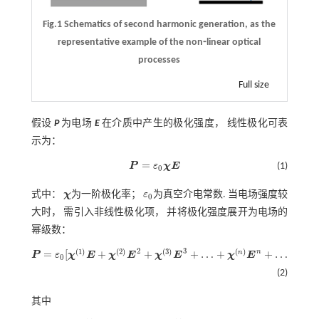
Fig.1 Schematics of second harmonic generation, as the
representative example of the non⁃linear optical
processes
Full size
假设
P
为电场
E
在介质中产生的极化强度， 线性极化可表
示为：
=
P
ε
χ
E
(1)
P
=
ε
0
χ
E
0
式中：
χ
为一阶极化率；
ε
为真空介电常数. 当电场强度较
χ
ε
0
0
大时， 需引入非线性极化项， 并将极化强度展开为电场的
幂级数：
2
3
(
1
)
(
2
)
(
3
)
(
)
n
=
[
+
+
+
…
+
+
…
]
n
P
ε
χ
E
χ
E
χ
E
χ
E
P
=
ε
0
[
χ
1
E
+
χ
2
E
2
+
χ
3
E
3
+
…
+
χ
n
E
n
+
…
]
0
(2)
其中