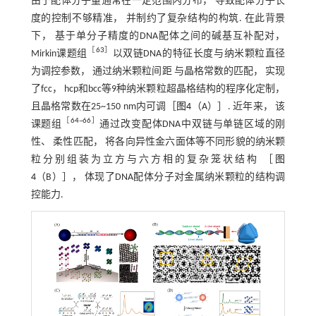
由于配体分子量通常在一定范围内分布， 导致配体分子长
度的控制不够精准， 并制约了复杂结构的构筑. 在此背景
下， 基于单分子精度的DNA配体之间的碱基互补配对，
［
63
］
Mirkin课题组
以双链DNA的特征长度与纳米颗粒直径
为调控参数， 通过纳米颗粒间距 与晶格常数的匹配， 实现
了fcc， hcp和bcc等9种纳米颗粒超晶格结构的程序化定制，
且晶格常数在25~150 nm内可调［
图4
（A）］. 近年来， 该
［
64
~
66
］
课题组
通过改变配体DNA中双链与单链区域的刚
性、 柔性匹配， 将各向异性金六面体等不同形貌的纳米颗
粒分别组装为立方与六方相的复杂笼状结构 ［
图
4
（B）］， 体现了DNA配体分子对金属纳米颗粒的结构调
控能力.