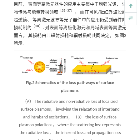
目前， 表面等离激元器件的应用主要集中于增强光谱、 生
［
33
~
37
］
物传感与能量转换领域
， 而在可见/近红外波段的
超透镜、 等离激元波导等光子器件中的应用仍受到器件的
［
38
］
损耗制约
. 对表面等离极化激元和局域表面等离激元
而言， 其损耗由非辐射损耗和辐射损耗共同决定， 如
图2
所示.
Fig.2 Schematics of the loss pathways of surface
plasmons
（A） The radiative and non-radiative loss of localized
surface plasmons， involving the relaxation of interband
and intraband excitations； （B） the loss of surface
plasmon polaritons， where the scattering loss represents
the radiative loss， the inherent loss and propagation loss