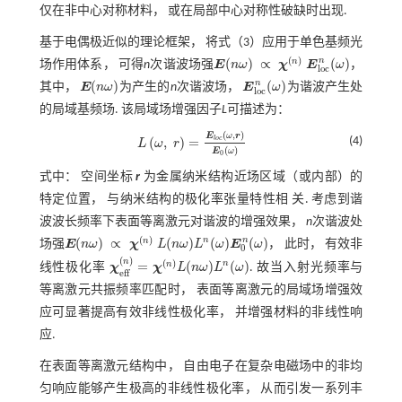
仅在非中心对称材料， 或在局部中心对称性破缺时出现.
基于电偶极近似的理论框架， 将
式（3）
应用于单色基频光
(
)
n
(
)
∝
(
)
n
场作用体系， 可得
n
次谐波场强
E
n
ω
χ
E
ω
，
l
o
c
E
(
n
ω
)
∝
χ
(
n
)
E
l
o
c
n
(
ω
)
n
(
)
(
)
其中，
E
n
ω
为产生的
n
次谐波场，
E
ω
为谐波产生处
E
(
n
ω
)
E
l
o
c
n
(
ω
)
l
o
c
的局域基频场. 该局域场增强因子
L
可描述为：
(
,
)
E
ω
r
(
,
)
=
l
o
c
(4)
L
ω
r
L
ω
,
r
=
E
l
o
c
ω
,
r
E
0
ω
(
)
E
ω
0
式中： 空间坐标
r
为金属纳米结构近场区域（或内部）的
特定位置， 与纳米结构的极化率张量特性相 关. 考虑到谐
波波长频率下表面等离激元对谐波的增强效果，
n
次谐波处
(
)
n
n
(
)
∝
(
)
(
)
(
)
n
场强
E
n
ω
χ
L
n
ω
L
ω
E
ω
， 此时， 有效非
0
E
(
n
ω
)
∝
χ
(
n
)
L
(
n
ω
)
L
n
(
ω
)
E
0
n
(
ω
)
(
)
n
(
)
n
=
(
)
(
)
n
线性极化率
χ
χ
L
n
ω
L
ω
. 故当入射光频率与
χ
e
f
(
n
)
=
χ
n
L
(
n
ω
)
L
n
(
ω
)
e
f
f
等离激元共振频率匹配时， 表面等离激元的局域场增强效
应可显著提高有效非线性极化率， 并增强材料的非线性响
应.
在表面等离激元结构中， 自由电子在复杂电磁场中的非均
匀响应能够产生极高的非线性极化率， 从而引发一系列丰