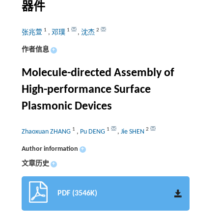
器件
1
1
2
张兆萱
,
邓璞
,
沈杰
作者信息
+
Molecule-directed Assembly of
High-performance Surface
Plasmonic Devices
1
1
2
Zhaoxuan ZHANG
,
Pu DENG
,
Jie SHEN
Author information
+
文章历史
+
PDF (3546K)