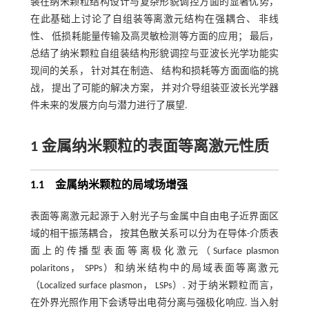
装在纳米颗粒结构设计与复杂形貌调控方面的显著优势，
在此基础上讨论了自组装等离激元结构在强耦合、 非线
性、 低损耗能量传输及高灵敏检测等方面的应用； 最后，
总结了纳米颗粒自组装结构形貌调控与亚波长光学功能实
现间的关系， 针对其在制造、 结构和损耗等方面面临的挑
战， 提出了可能的解决方案， 并对介导组装亚波长光学器
件未来的发展方向与潜力进行了展望.
1 金属纳米颗粒的表面等离激元性质
1.1 金属纳米颗粒的局域场增强
表面等离激元起源于入射光子与金属中自由电子近界面区
域的相干振荡耦合， 按其色散关系可以分为在导体-介质表
面上的传播型表面等离极化激元（Surface plasmon
polaritons， SPPs）和纳米结构中的局域表面等离激元
（Localized surface plasmon， LSPs）. 对于纳米颗粒而言，
在外界光照作用下会诱导出电荷分离与强极化响应. 当入射