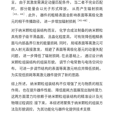
言， 由于其激发需满足动量匹配条件， 当二者不完全匹配
时， 部分能量会以光子形式释放， 从而产生辐射损耗
［
43
，
44
］
. 此外， 器件的粗糙表面会影响表面等离极化激
［
45
~
48
］
元的相干传播路径， 进一步增加辐射损耗
.
对于纳米颗粒组装结构而言， 化学合成法制备的纳米颗粒
具有原子级平滑晶面， 且晶化程度高， 可有效降低粗糙表
面与内部晶界引发的能量损耗. 同时， 局域表面等离激元可
由入射光直接激发， 规避了表面等离极化基元的动量失配
问题， 进一步降低了辐射损耗. 在此基础上， 通过设计纳
米颗粒组装结构的组装形貌， 调节介电常数与电场空间分
布， 可进一步调节结构的表面等离激元响应并降低损耗，
为实现低损耗等离激元器件提供了新的思路.
综上所述， 纳米颗粒组装结构不仅增强了光与物质的相互
作用， 也在提升器件性能、 降低能耗方面展现出独特潜力.
这两方面潜力均依赖于纳米颗粒组装结构的精准设计及光
物理过程调控. 接下来， 本综述将聚焦于纳米颗粒的组装方
法及形貌调控， 为其功能化与器件化提供技术支撑.