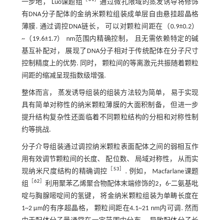
一步地， Luo课题组
通过微孔限域的蒸发诱导将修饰
有DNA分子配体的金纳米颗粒组装成单层自由悬挂超晶格
薄膜. 通过调控DNA链长， 可以对颗粒间距在（0.9±0.2）
~（19.6±1.7） nm范围内精确控制， 且无需依赖特定的碱
基互补配对， 展现了DNA分子相对于传统配体在分子尺寸
控制精度上的优势. 同时， 颗粒间的等离激元共振随着颗粒
间距的缩减呈现指数级增强.
整体而言， 蒸发诱导组装的组装方法较为简单， 易于实现
具有简单对称性的纳米颗粒薄膜的大面积制备， 但进一步
提升结构复杂性还面临着不同颗粒结构的分相和对称性制
约等挑战.
分子介导组装通过调控纳米颗粒表面配体之间的弱相互作
用有效调节颗粒间的长度、 配位数、 局域对称性， 从而实
［
53
］
现纳米尺度结构的精确调控
. 例如， Macfarlane课题
［
62
］
组
利用聚苯乙烯聚合物配体末端修饰的2，6-二氨基吡
啶与胸腺嘧啶间的氢键， 将金纳米颗粒组装为单畴长度在
1~2 μm的有序超晶格， 颗粒间距在4.1~21 nm内可调. 然而