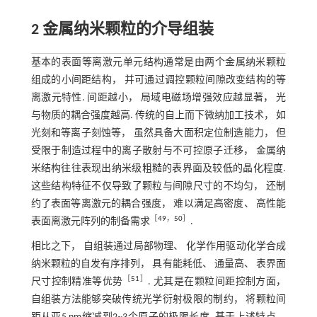
2 金属纳米颗粒的介导组装
基本的表面等离激元单元结构通常是由两个金属纳米颗粒
组成的小间距结构， 并可通过调控颗粒间隙改变结构的等
离激元特性. 间距越小， 局域电磁场增强效应越显著， 光
与物质的耦合强度越高. 传统的自上而下微纳加工技术， 如
光刻和等离子刻蚀等， 虽然具备大面积定位制造能力， 但
受限于制造过程中的离子散射与不可控原子迁移， 金属纳
米结构往往表现出纳米级粗糙的表界面及较低的晶化程度.
这些结构特征不仅导致了颗粒与间隙尺寸的不均匀， 还制
约了表面等离激元的耦合强度， 难以满足高密度、 高性能
［
49
，
50
］
表面离激元阵列的制备需求
.
相比之下， 自组装通过局部物理、 化学作用驱动化学合成
纳米颗粒的自发有序排列， 具有能耗低、 通量高、 表界面
［
51
］
尺寸控制精准等优势
. 尤其是在颗粒间距控制方面，
自组装方法能够突破传统光学衍射极限的制约， 将颗粒间