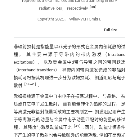
represents the Ohmic loss and Landau damping in non-
［
38
］
radiative loss， respectively
.
Copyright 2021， Wiley‐VCH GmbH.
Full size
非辐射损耗是指能量以非光子的形式在金属内部耗散的过
程， 其主要来源于导带内的带内激发（Intraband
excitations）， 以及贵金属中
d
带与导带之间的带间跃迁
（Interband transitions）. 导带内的带内激发造成的非辐射
损耗可根据其机理进一步分为欧姆损耗、 朗道阻尼与电子
［
39
~
41
］
散射
.
欧姆损耗源于金属中自由电子在振荡过程中， 与晶格、 杂
质或其它电子发生散射， 而将能量转化为热能的过程， 是
等离激元非辐射能量耗散的主要机制之一. 朗道阻尼则产生
于等离激元的动量与金属中电子动量匹配时的能量转移过
［
41
］
程， 其强度与激发动量成正比
. 同时， 动量守恒条件
下产生的电子散射也会导致额外的能量耗散. 例如在高频光