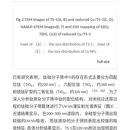
Fig.2 TEM images of TS⁃1(A, B) and reduced Cu/TS⁃1(C, D),
HAADF⁃STEM images(E, F) and EDS mapping of Si(G),
Ti(H), Cu(I) of reduced Cu/TS⁃1
Inset of （A）： the size distribution of TS-1； inset of
（E）： the size distribution of Cu NPs.
Full size
已有研究表明， 钛硅分子筛中Ti的存在形式主要分为四配
位钛（TiO
， 约220 nm）、 六配位钛（TiO
， 约260 nm）
4
6
［
25
，
26
］
和锐钛矿型的二氧化钛（TiO
， 约320 nm）
. 为了
2
深入分析钛掺杂分子筛中钛的配位结构， 对未经过还原过
程的钛硅分子筛载体进行了UV-Vis漫反射光谱表征（
图3
）.
光谱结果显示， 在200~300 nm波段内， 全硅型分子筛出现
较弱的UV-Vis吸收， 而钛掺杂的分子筛则表现出较强的吸
收特征. 具体分析结果显示， TS-1在220 nm附近出现明显的