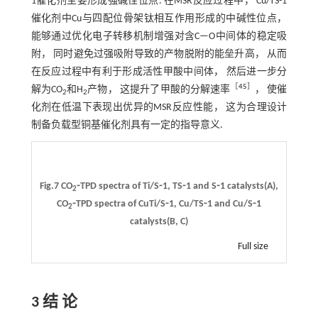
1催化剂主要形成强碱性位点. 在MSR反应过程中， Cu/TS-1
催化剂中Cu与四配位骨架钛相互作用形成的中碱性位点，
能够通过优化电子转移机制增强对含C—O中间体的稳定吸
附， 同时避免过强吸附导致的产物脱附的能垒升高， 从而
在反应过程中有利于形成活性甲酸中间体， 然后进一步分
［
45
］
解为CO
和H
产物， 这提升了甲酸的分解速率
， 使催
2
2
化剂在低温下表现出优异的MSR反应性能， 这为合理设计
制备负载型铜基催化剂具有一定的指导意义.
Fig.7 CO
⁃TPD spectra of Ti/S⁃1, TS⁃1 and S⁃1 catalysts(A),
2
CO
⁃TPD spectra of CuTi/S⁃1, Cu/TS⁃1 and Cu/S⁃1
2
catalysts(B, C)
Full size
3 结 论