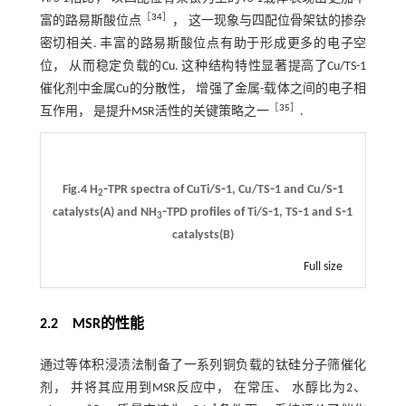
［
34
］
富的路易斯酸位点
， 这一现象与四配位骨架钛的掺杂
密切相关. 丰富的路易斯酸位点有助于形成更多的电子空
位， 从而稳定负载的Cu. 这种结构特性显著提高了Cu/TS-1
催化剂中金属Cu的分散性， 增强了金属-载体之间的电子相
［
35
］
互作用， 是提升MSR活性的关键策略之一
.
Fig.4 H
⁃TPR spectra of CuTi/S⁃1, Cu/TS⁃1 and Cu/S⁃1
2
catalysts(A) and NH
⁃TPD profiles of Ti/S⁃1, TS⁃1 and S⁃1
3
catalysts(B)
Full size
2.2 MSR的性能
通过等体积浸渍法制备了一系列铜负载的钛硅分子筛催化
剂， 并将其应用到MSR反应中， 在常压、 水醇比为2、