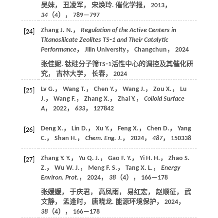
吴妹， 丑凌军， 宋焕玲. 催化学报，
2013
，
34
（4）， 789—797
Zhang J. N.，
Regulation of the Active Centers in
[24]
Titanosilicate Zeolites TS
⁃
1 and Their Catalytic
Performance
， Jilin University， Changchun，
2024
张佳妮. 钛硅分子筛TS⁃1活性中心的调控及其催化研
究， 吉林大学， 长春，
2024
Lv G.， Wang T.， Chen Y.， Wang J.， Zou X.， Lu
[25]
J.， Wang F.， Zhang X.， Zhai Y.，
Colloid Surface
A
，
2022
，
633
， 127842
Deng X.， Lin D.， Xu Y.， Feng X.， Chen D.， Yang
[26]
C.， Shan H.，
Chem. Eng. J.
，
2024
，
487
， 150338
Zhang Y. Y.， Yu Q. J.， Gao F. Y.， Yi H. H.， Zhao S.
[27]
Z.， Wu W. J.， Meng F. S.， Tang X. L.，
Energy
Environ. Prot.
，
2024
，
38
（4）， 166—178
张媛媛， 于庆君， 高凤雨， 易红宏， 赵顺征， 武
文静， 孟逢时， 唐晓龙. 能源环境保护，
2024
，
38
（4）， 166—178