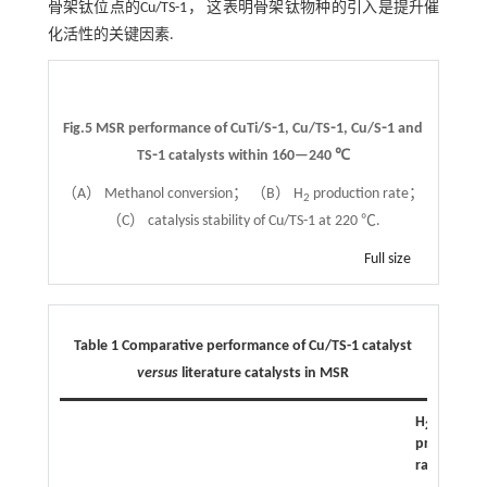
骨架钛位点的Cu/TS-1， 这表明骨架钛物种的引入是提升催
化活性的关键因素.
Fig.5 MSR performance of CuTi/S⁃1, Cu/TS⁃1, Cu/S⁃1 and
TS⁃1 catalysts within 160—240 ℃
（A） Methanol conversion； （B） H
production rate；
2
（C） catalysis stability of Cu/TS-1 at 220 ℃.
Full size
Table 1 Comparative performance of Cu/TS-1 catalyst
versus
literature catalysts in MSR
H
2
productio
rate/