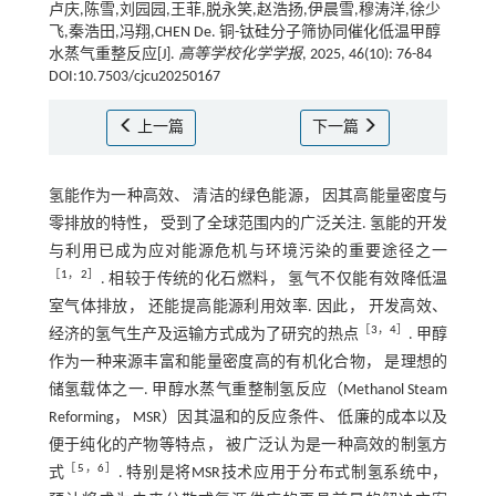
卢庆,陈雪,刘园园,王菲,脱永笑,赵浩扬,伊晨雪,穆涛洋,徐少
飞,秦浩田,冯翔,CHEN De. 铜-钛硅分子筛协同催化低温甲醇
水蒸气重整反应[J].
高等学校化学学报
, 2025, 46(10): 76-84
DOI:10.7503/cjcu20250167
上一篇
下一篇
氢能作为一种高效、 清洁的绿色能源， 因其高能量密度与
零排放的特性， 受到了全球范围内的广泛关注. 氢能的开发
与利用已成为应对能源危机与环境污染的重要途径之一
［
1
，
2
］
. 相较于传统的化石燃料， 氢气不仅能有效降低温
室气体排放， 还能提高能源利用效率. 因此， 开发高效、
［
3
，
4
］
经济的氢气生产及运输方式成为了研究的热点
. 甲醇
作为一种来源丰富和能量密度高的有机化合物， 是理想的
储氢载体之一. 甲醇水蒸气重整制氢反应（Methanol Steam
Reforming， MSR）因其温和的反应条件、 低廉的成本以及
便于纯化的产物等特点， 被广泛认为是一种高效的制氢方
［
5
，
6
］
式
. 特别是将MSR技术应用于分布式制氢系统中，