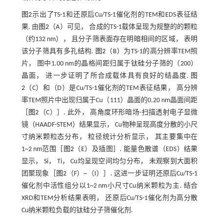
图2
示出了TS-1和还原后Cu/TS-1催化剂的TEM和EDS表征结
果. 由
图2
（A）可见， 合成的TS-1载体呈现为规整的的颗粒
（约132 nm）， 且分子筛表面存在明暗相间的区域， 表明
该分子筛具有多孔结构.
图2
（B）为TS-1的高分辨率TEM照
片， 图中1.00 nm的晶格间距归属于钛硅分子筛的（200）
晶面， 进一步证明了所合成载体具有良好的结晶度.
图
2
（C）和（D）是Cu/TS-1催化剂的TEM表征结果， 高分辨
率TEM照片中出现归属于Cu（111）晶面的0.20 nm晶面间距
［
图2
（C）］. 此外， 高角度环形暗场-扫描透射电子显微
镜（HAADF-STEM）结果显示， Cu物种呈现高度分散的小尺
寸纳米颗粒态分布， 粒径统计分析显示， 其主要集中在
1~2 nm范围［
图2
（E）及插图］. 能量色散谱（EDS）结果
显示， Si， Ti， Cu均呈现空间均匀分布， 未观察到大面积
团聚现象［
图2
（F）~（I）］. 这进一步证明还原后Cu/TS-1
催化剂中活性组分以1~2 nm小尺寸Cu纳米颗粒为主. 结合
XRD和TEM分析结果表明， 还原后Cu/TS-1催化剂为高分散
Cu纳米颗粒负载的钛硅分子筛催化剂.