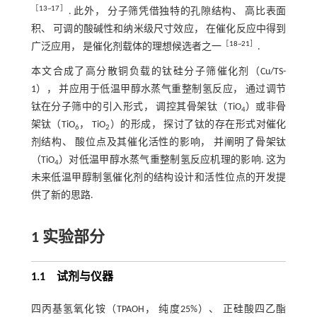
［
13
~
17
］
. 此外， 分子筛凭借独特的孔隙结构、 高比表面
积、 可调的酸碱性和纳米级尺寸效应， 在催化反应中得到
［
18
~
21
］
广泛应用， 是催化剂载体的理想候选者之一
.
本文合成了高分散铜负载的钛硅分子筛催化剂（Cu/TS-
1）， 并应用于低温甲醇水蒸气重整制氢反应， 通过调节
钛在分子筛中的引入形式， 调控其骨架钛（TiO
）或非骨
4
架钛（TiO
， TiO
）的形成， 探讨了钛的存在形式对催化
6
2
剂结构、 酸位点及其催化活性的影响， 并阐明了骨架钛
（TiO
）对低温甲醇水蒸气重整制氢反应机理的影响. 这为
4
未来低温甲醇制氢催化剂的结构设计和活性位点的开发提
供了新的思路.
1 实验部分
1.1 试剂与仪器
四丙基氢氧化铵（TPAOH， 纯度25%）、 正硅酸四乙酯