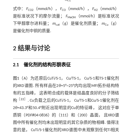
C
u
式中：
F
（mmol/h），
F
（mmol/h），
F
（mmol/h）
CO2
CO
H2
是标准状况下的摩尔流量；
F
（mmol/h）是标准状况
MeOH
下甲醇摩尔进料量；
m
（g）是催化剂质量；
m
（g）
cat
Cu
是催化剂中铜的质量.
2 结果与讨论
2.1 催化剂的结构形貌表征
图1
（A）为还原后CuTi/S-1， Cu/TS-1， Cu/S-1和TS-1催化剂
的XRD谱图. 所有样品在2
θ
=5°~25°内均出现MFI拓扑结构特
有的五指峰， 这表明合成的载体是结晶度良好的分子筛结
［
22
］
构
. Cu负载之后的CuTi/S-1， Cu/TS-1和Cu/S-1催化剂在
2
θ
=43.3°和50.4°附近出现明显的Cu的特征峰， 这对应于单
质铜（PDF#04-0836）的（111）和（200）晶面， 且XRD谱
图中所有催化剂均未出现明显的其它杂质的物相峰. 值得注
意的是， CuTi/S-1催化剂的XRD谱图中未观察到任何Ti相关