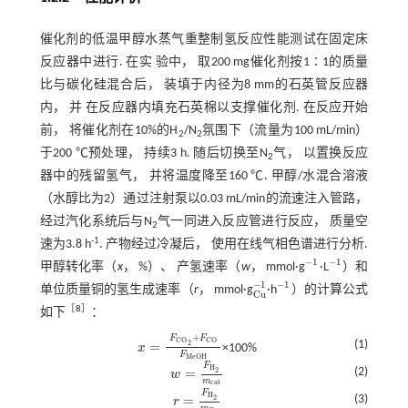
催化剂的低温甲醇水蒸气重整制氢反应性能测试在固定床
反应器中进行. 在实 验中， 取200 mg催化剂按1∶1的质量
比与碳化硅混合后， 装填于内径为8 mm的石英管反应器
内， 并 在反应器内填充石英棉以支撑催化剂. 在反应开始
前， 将催化剂在10%的H
/N
氛围下（流量为100 mL/min）
2
2
于200 ℃预处理， 持续3 h. 随后切换至N
气， 以置换反应
2
器中的残留氢气， 并将温度降至160 ℃. 甲醇/水混合溶液
（水醇比为2）通过注射泵以0.03 mL/min的流速注入管路，
经过汽化系统后与N
气一同进入反应管进行反应， 质量空
2
-1
速为3.8 h
. 产物经过冷凝后， 使用在线气相色谱进行分析.
−
1
−
1
甲醇转化率（
x
， %）、 产氢速率（
w
， mmol·g
·L
）和
-
1
-
1
−
1
−
1
单位质量铜的氢生成速率（
r
， mmol·g
·h
）的计算公式
C
u
-
1
-
1
C
u
［
8
］
如下
：
+
F
F
C
O
C
O
(1)
=
2
x
×100%
x
=
F
C
O
2
+
F
C
O
F
M
e
O
H
F
M
e
O
H
F
H
(2)
=
2
w
w
=
F
H
2
m
c
a
t
m
c
a
t
F
H
(3)
=
2
r
r
=
F
H
2
m
C
u
m