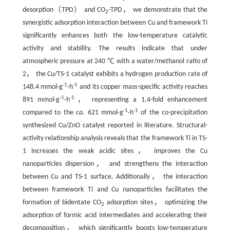
desorption（TPD） and CO
-TPD， we demonstrate that the
2
synergistic adsorption interaction between Cu and framework Ti
significantly enhances both the low-temperature catalytic
activity and stability. The results indicate that under
atmospheric pressure at 240 ℃ with a water/methanol ratio of
2， the Cu/TS-1 catalyst exhibits a hydrogen production rate of
-1
-1
148.4 mmol·g
·h
and its copper mass-specific activity reaches
-1
-1
891 mmol·g
·h
， representing a 1.4-fold enhancement
-1
-1
compared to the
ca.
621 mmol·g
·h
of the co-precipitation
synthesized Cu/ZnO catalyst reported in literature. Structural-
activity relationship analysis reveals that the framework Ti in TS-
1 increases the weak acidic sites， improves the Cu
nanoparticles dispersion， and strengthens the interaction
between Cu and TS-1 surface. Additionally， the interaction
between framework Ti and Cu nanoparticles facilitates the
formation of bidentate CO
adsorption sites， optimizing the
2
adsorption of formic acid intermediates and accelerating their
decomposition， which significantly boosts low-temperature