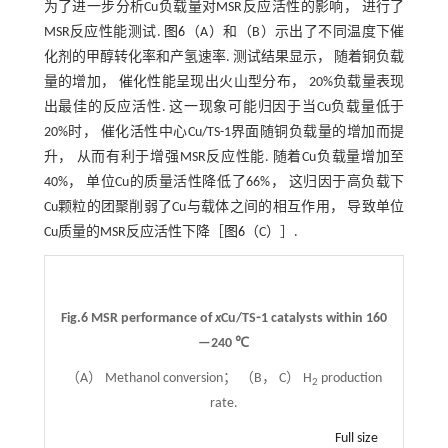
为了进一步分析Cu负载量对MSR反应活性的影响， 进行了
MSR反应性能测试.
图6
（A）和（B）示出了不同温度下催
化剂的甲醇转化率和产氢速率. 测试结果显示， 随着铜负载
量的增加， 催化性能呈现出火山型分布， 20%负载量表现
出最佳的反应活性. 这一现象可能归因于当Cu负载量低于
20%时， 催化活性中心Cu/TS-1界面随铜负载量的增加而提
升， 从而有利于增强MSR反应性能. 随着Cu负载量增加至
40%， 单位Cu的质量活性降低了66%， 这归因于高负载下
Cu颗粒的团聚削弱了Cu与载体之间的相互作用， 导致单位
Cu质量的MSR反应活性下降［
图6
（C）］.
Fig.6 MSR performance of
x
Cu/TS⁃1 catalysts within 160
—240 ℃
（A） Methanol conversion； （B， C） H
production
2
rate.
Full size