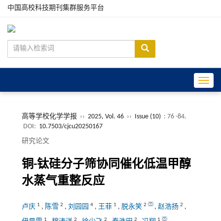
中国高校科技期刊集群服务平台
Toggle
高等学校化学学报
››
2025, Vol. 46
››
Issue (10)
: 76 -84.
DOI:
10.7503/cjcu20250167
研究论文
铜-钛硅分子筛协同催化低温甲醇
水蒸气重整反应
1
2
4
1
2
2
卢庆
,
陈雪
,
刘园园
,
王菲
,
脱永笑
,
赵浩扬
,
1
2
2
2
1