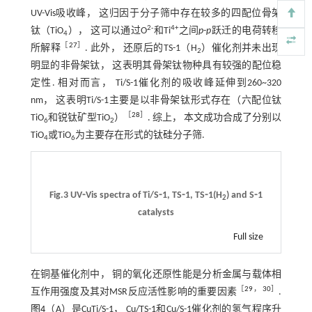
UV-Vis吸收峰， 这归因于分子筛中存在较多的四配位骨架
2-
4+
钛（TiO
）， 这可以通过O
和Ti
之间
p
-
p
跃迁的电荷转移
4
［
27
］
所解释
. 此外， 还原后的TS-1（H
）催化剂并未出现
2
明显的非骨架钛， 这表明其骨架钛物种具有较强的配位稳
定性. 相对而言， Ti/S-1催化剂的吸收峰延伸到260~320
nm， 这表明Ti/S-1主要是以非骨架钛形式存在（六配位钛
［
28
］
TiO
和锐钛矿型TiO
）
. 综上， 本文成功合成了分别以
6
2
TiO
或TiO
为主要存在形式的钛硅分子筛.
4
6
Fig.3 UV⁃Vis spectra of Ti/S⁃1, TS⁃1, TS⁃1(H
) and S⁃1
2
catalysts
Full size
在铜基催化剂中， 铜的氧化还原性能是分析金属与载体相
［
29
，
30
］
互作用强度及其对MSR反应活性影响的重要因素
.
图4
（A）是CuTi/S-1， Cu/TS-1和Cu/S-1催化剂的氢气程序升