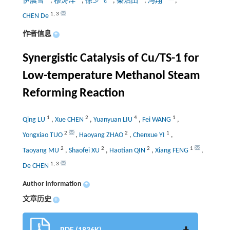
伊晨雪
,
穆涛洋
,
徐少飞
,
秦浩田
,
冯翔
,
1
,
3
CHEN De
作者信息
+
Synergistic Catalysis of Cu/TS-1 for
Low-temperature Methanol Steam
Reforming Reaction
1
2
4
1
Qing LU
,
Xue CHEN
,
Yuanyuan LIU
,
Fei WANG
,
2
2
1
Yongxiao TUO
,
Haoyang ZHAO
,
Chenxue YI
,
2
2
2
1
Taoyang MU
,
Shaofei XU
,
Haotian QIN
,
Xiang FENG
,
1
,
3
De CHEN
Author information
+
文章历史
+