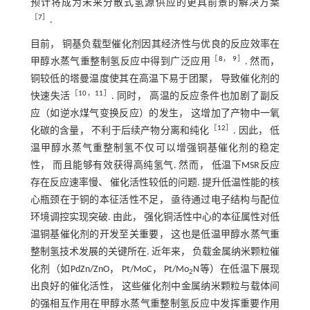
预计将成为未来分散式氢源供应的更具前景的解决方案
［
7
］
.
目前， 铜基负载型催化剂因其经济性与优良的反应效率在
［
8
，
9
］
甲醇水蒸气重整制氢反应中得到广泛应用
. 然而，
铜较低的塔曼温度使其在高温下易于团聚， 导致催化剂的
［
10
，
11
］
快速失活
. 同时， 高温的反应条件也加剧了副反
应（如逆水煤气变换反应）的发生， 这增加了产物中一氧
［
12
］
化碳的含量， 不利于后续产物分离和纯化
. 因此， 低
温甲醇水蒸气重整制氢不仅可以增强铜基催化剂的稳定
性， 而且能够有效获得高纯氢气. 然而， 低温下MSR反应
存在反应速率慢、 催化活性较低的问题. 提升低温性能的核
心瓶颈在于铜的本征活性不足， 亟待通过电子结构与配位
环境调控实现突破. 由此， 强化铜活性中心的本征属性对低
温铜基催化剂的开发至关重要， 这也是低温甲醇水蒸气重
整制氢技术发展的关键所在. 近年来， 负载金属纳米颗粒催
化剂（如PdZn/ZnO， Pt/MoC， Pt/Mo
N等）在低温下展现
2
出良好的催化活性， 这些催化剂中金属纳米颗粒与载体间
的强相互作用在甲醇水蒸气重整制氢反应中发挥重要作用