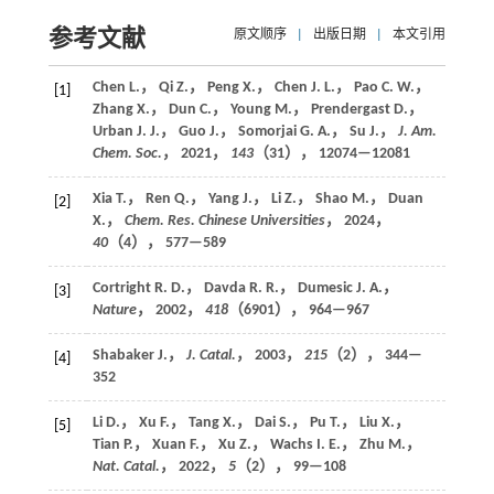
参考文献
原文顺序
|
出版日期
|
本文引用
Chen L.， Qi Z.， Peng X.， Chen J. L.， Pao C. W.，
[1]
Zhang X.， Dun C.， Young M.， Prendergast D.，
Urban J. J.， Guo J.， Somorjai G. A.， Su J.，
J. Am.
Chem. Soc.
，
2021
，
143
（31）， 12074—12081
Xia T.， Ren Q.， Yang J.， Li Z.， Shao M.， Duan
[2]
X.，
Chem. Res. Chinese Universities
，
2024
，
40
（4）， 577—589
Cortright R. D.， Davda R. R.， Dumesic J. A.，
[3]
Nature
，
2002
，
418
（6901）， 964—967
Shabaker J.，
J. Catal.
，
2003
，
215
（2）， 344—
[4]
352
Li D.， Xu F.， Tang X.， Dai S.， Pu T.， Liu X.，
[5]
Tian P.， Xuan F.， Xu Z.， Wachs I. E.， Zhu M.，
Nat. Catal.
，
2022
，
5
（2）， 99—108