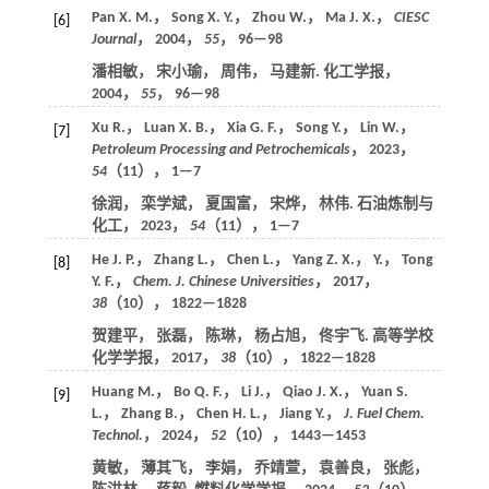
Pan X. M.， Song X. Y.， Zhou W.， Ma J. X.，
CIESC
[6]
Journal
，
2004
，
55
， 96—98
潘相敏， 宋小瑜， 周伟， 马建新. 化工学报，
2004
，
55
， 96—98
Xu R.， Luan X. B.， Xia G. F.， Song Y.， Lin W.，
[7]
Petroleum Processing and Petrochemicals
，
2023
，
54
（11）， 1—7
徐润， 栾学斌， 夏国富， 宋烨， 林伟. 石油炼制与
化工，
2023
，
54
（11）， 1—7
He J. P.， Zhang L.， Chen L.， Yang Z. X.， Y.， Tong
[8]
Y. F.，
Chem. J. Chinese Universities
，
2017
，
38
（10）， 1822—1828
贺建平， 张磊， 陈琳， 杨占旭， 佟宇飞. 高等学校
化学学报，
2017
，
38
（10）， 1822—1828
Huang M.， Bo Q. F.， Li J.， Qiao J. X.， Yuan S.
[9]
L.， Zhang B.， Chen H. L.， Jiang Y.，
J. Fuel Chem.
Technol.
，
2024
，
52
（10）， 1443—1453
黄敏， 薄其飞， 李娟， 乔靖萱， 袁善良， 张彪，