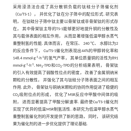
采用浸渍法合成了高分散铜负载的钛硅分子筛催化剂
（Cu/TS-1）， 并优化了钛在分子筛中的配位形式. 研究表
明， 在钛硅分子筛中钛主要以骨架钛或非骨架钛的形式存
在， 其中骨架钛主导的TS-1能够更好地提升铜的分散性及
其与载体表面的相互作用， 从而显著增强低温甲醇水蒸气
重整制氢的性能. 具体而言， 在常压、 240 ℃、 水醇比为2
的反应条件下， Cu/TS-1催化剂表现出44%的甲醇转化率和
-1
-1
148.4 mmol·g
·h
的氢气产率， 其单位质量铜的活性为891
-1
-1
mmol·g
·h
. NH
-TPD和CO
-TPD的分析结果表明， 骨架钛
3
2
的引入有效提高了弱酸性位点的密度， 改善了金属铜纳米
颗粒的分散性， 并强化了其与钛硅分子筛表面之间的相互
作用. 此外， 骨架钛与铜纳米颗粒的协同作用促进了稳健的
CO
吸附位点的形成， 优化了MSR反应中甲酸中间体的吸
2
附， 进而显著提高了甲酸分解速率. 最终使Cu/TS-1催化剂
实现了优异的低温MSR制氢活性. 本研究为低温甲醇水蒸气
重整制氢催化剂的开发提供了新的思路， 同时， 该研究结
果为催化剂的进一步优化提供了理论基础.