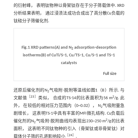
的衍射峰， 表明钛物种以骨架钛存在于分子筛载体中. XRD
分析结果表明， 通过浸渍法成功合成出了高分散Cu负载的
钛硅分子筛催化剂.
Fig.1 XRD patterns(A) and N
adsorption⁃desorption
2
isotherms(B) of CuTi/S⁃1, Cu/TS⁃1, Cu/S⁃1 and TS⁃1
catalysts
Full size
还原后催化剂的N
气吸附-脱附等温线如
图1
（B）所示. 与
2
［
23
］
2
文献值
类似， 合成的TS-14的比表面积为56 m
/g. 此
外， 在较低的相对压力范围内（0~0.02）， N
气吸附量急
2
剧增长， 这表明TS-1中具有丰富的MFI微孔结构. Cu负载后
2
催化剂的N
气吸附-脱附曲线均表现出230~250 m
/g的比表
2
面积， 这表明不同钛物种的引入（骨架钛或非骨架钛）对
［
24
］
载体分子筛的孔道影响较小
.