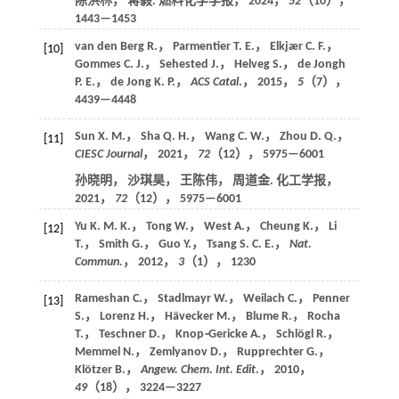
陈洪林， 蒋毅. 燃料化学学报，
2024
，
52
（10），
1443—1453
van den Berg R.， Parmentier T. E.， Elkjær C. F.，
[10]
Gommes C. J.， Sehested J.， Helveg S.， de Jongh
P. E.， de Jong K. P.，
ACS Catal
.，
2015
，
5
（7），
4439—4448
Sun X. M.， Sha Q. H.， Wang C. W.， Zhou D. Q.，
[11]
CIESC Journal
，
2021
，
72
（12）， 5975—6001
孙晓明， 沙琪昊， 王陈伟， 周道金. 化工学报，
2021
，
72
（12）， 5975—6001
Yu K. M. K.， Tong W.， West A.， Cheung K.， Li
[12]
T.， Smith G.， Guo Y.， Tsang S. C. E.，
Nat.
Commun.
，
2012
，
3
（1）， 1230
Rameshan C.， Stadlmayr W.， Weilach C.， Penner
[13]
S.， Lorenz H.， Hävecker M.， Blume R.， Rocha
T.， Teschner D.， Knop
⁃
Gericke A.， Schlögl R.，
Memmel N.， Zemlyanov D.， Rupprechter G.，
Klötzer B.，
Angew. Chem. Int. Edit
.，
2010
，
49
（18）， 3224—3227