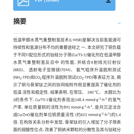
PDF (1836K)
摘要
低温甲醇水蒸气重整制氢技术(L-MSR)是解决当前氢能源可
持续性和氢源分布不均的重要途经之 一. 本文研究了铜负载
于不同Ti配位形式的钛硅分子筛(Cu/TS-1)催化剂在低温甲醇
水蒸气重整制氢反应中 的性能, 并结合X射线光衍射仪
(XRD)、 透射电子显微镜(TEM)、 氨气程序升温脱附测试
(NH
-TPD)和CO
程序升温脱附测试(CO
-TPD)等表征方法, 揭
3
2
2
示了铜与骨架钛之间的协同吸附作用显著提高了催化剂的
低温 活性和稳定性. 结果表明, 在常压、 240 ℃、 水醇比为
-1
-1
2的条件下, Cu/TS-1催化剂表现出148.4 mmol·g
·h
的氢气
-1
-1
产率, 单位质量铜的活性为891 mmol·g
·h
, 是共沉淀法合
-1
-1
成Cu/ZnO催化剂单位铜质量活性 (约621 mmol·g
·h
)的1.4
倍. 在构效关系分析中发现, 骨架钛的引入增加了分子筛表
面的弱酸性位点, 改善了铜纳米颗粒的分散性及其与钛硅分