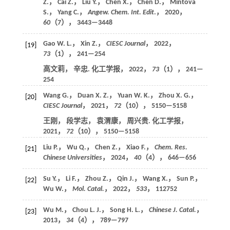
Z.， Cai Z.， Liu Y.， Chen X.， Chen D.， Mintova
S.， Yang C.，
Angew. Chem. Int. Edit
.，
2020
，
60
（7）， 3443—3448
Gao W. L.， Xin Z.，
CIESC Journal
，
2022
，
[19]
73
（1）， 241—254
高文莉， 辛忠. 化工学报，
2022
，
73
（1）， 241—
254
Wang G.， Duan X. Z.， Yuan W. K.， Zhou X. G.，
[20]
CIESC Journal
，
2021
，
72
（10）， 5150—5158
王刚， 段学志， 袁渭康， 周兴贵. 化工学报，
2021
，
72
（10）， 5150—5158
Liu P.， Wu Q.， Chen Z.， Xiao F.，
Chem. Res.
[21]
Chinese Universities
，
2024
，
40
（4）， 646—656
Su Y.， Li F.， Zhou Z.， Qin J.， Wang X.， Sun P.，
[22]
Wu W.，
Mol. Catal.
，
2022
，
533
， 112752
Wu M.， Chou L. J.， Song H. L.，
Chinese J. Catal.
，
[23]
2013
，
34
（4）， 789—797