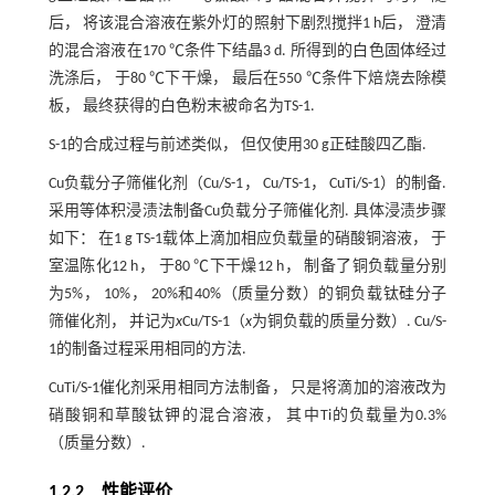
后， 将该混合溶液在紫外灯的照射下剧烈搅拌1 h后， 澄清
的混合溶液在170 ℃条件下结晶3 d. 所得到的白色固体经过
洗涤后， 于80 ℃下干燥， 最后在550 ℃条件下焙烧去除模
板， 最终获得的白色粉末被命名为TS-1.
S-1的合成过程与前述类似， 但仅使用30 g正硅酸四乙酯.
Cu负载分子筛催化剂（Cu/S-1， Cu/TS-1， CuTi/S-1）的制备.
采用等体积浸渍法制备Cu负载分子筛催化剂. 具体浸渍步骤
如下： 在1 g TS-1载体上滴加相应负载量的硝酸铜溶液， 于
室温陈化12 h， 于80 ℃下干燥12 h， 制备了铜负载量分别
为5%， 10%， 20%和40%（质量分数）的铜负载钛硅分子
筛催化剂， 并记为
x
Cu/TS-1（
x
为铜负载的质量分数）. Cu/S-
1的制备过程采用相同的方法.
CuTi/S-1催化剂采用相同方法制备， 只是将滴加的溶液改为
硝酸铜和草酸钛钾的混合溶液， 其中Ti的负载量为0.3%
（质量分数）.
1.2.2 性能评价