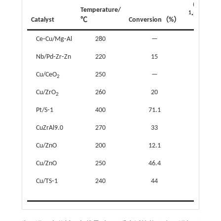
-
（mmol·g
Temperature/
1
-1
·h
）
Catalyst
℃
Conversion（%）
Ce⁃Cu/Mg⁃Al
280
—
87.54
Nb/Pd⁃Zr⁃Zn
220
15
50
Cu/CeO
250
—
51.5
2
Cu/ZrO
260
20
91
2
Pt/S⁃1
400
71.1
—
CuZrAl9.0
270
33
—
Cu/ZnO
200
12.1
18.2
Cu/ZnO
250
46.4
69.6
Cu/TS⁃1
240
44
148.4