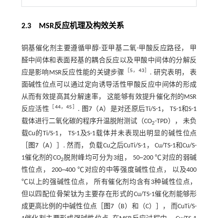
2.3 MSR反应机理及构效关系
铜基催化剂主要遵循甲醇-亚甲基二氧-甲酸反应路径， 甲
醛中间体和表面羟基的耦合反应以及甲酸中间体的分解反
［
5
，
43
］
应是影响MSR反应性能的关键步骤
. 研究表明， 表
面碱性位点可以通过定向诱导活性甲酸反应中间体的形成
从而有效提高其分解速率， 这能够有效提升催化剂的MSR
［
44
，
45
］
反应活性
.
图7
（A）是对还原后Ti/S-1， TS-1和S-1
载体进行二氧化碳的程序升温脱附测试（CO
-TPD）， 未负
2
载Cu的Ti/S-1， TS-1及S-1载体并未表现出明显的碱性位点
［
图7
（A）］. 然而， 负载Cu之后CuTi/S-1， Cu/TS-1和Cu/S-
1催化剂的CO
脱附峰均可分为3组， 50~200 ℃对应的弱碱
2
性位点， 200~400 ℃对应的中等强度碱性位点， 以及400
℃以上的强碱性位点， 所有催化剂均含有3种碱性位点，
但以四配位骨架钛为主要存在形式的Cu/TS-1催化剂能够形
成更高比例的中碱性位点［
图7
（B）和（C）］， 而CuTi/S-