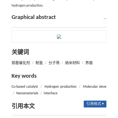
hydrogen production.
Graphical abstract
关键词
铜基催化剂
/
制氢
/
分子筛
/
纳米材料
/
界面
Key words
Cu-based catalyst
/
Hydrogen production
/
Molecular sieve
/
Nanomaterials
/
Interface
引用格式 ▾
引用本文