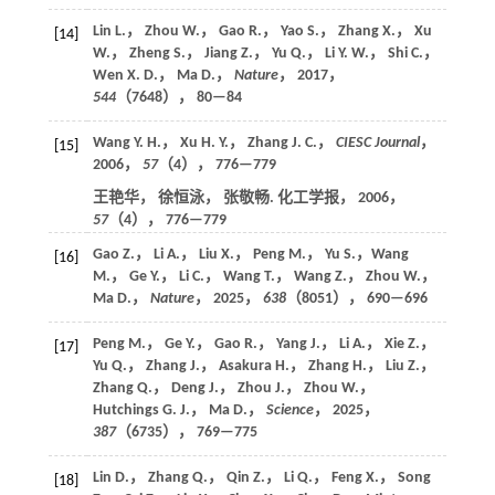
Lin L.， Zhou W.， Gao R.， Yao S.， Zhang X.， Xu
[14]
W.， Zheng S.， Jiang Z.， Yu Q.， Li Y. W.， Shi C.，
Wen X. D.， Ma D.，
Nature
，
2017
，
544
（7648）， 80—84
Wang Y. H.， Xu H. Y.， Zhang J. C.，
CIESC Journal
，
[15]
2006
，
57
（4）， 776—779
王艳华， 徐恒泳， 张敬畅. 化工学报，
2006
，
57
（4）， 776—779
Gao Z.， Li A.， Liu X.， Peng M.， Yu S.，Wang
[16]
M.， Ge Y.， Li C.， Wang T.， Wang Z.， Zhou W.，
Ma D.，
Nature
，
2025
，
638
（8051）， 690—696
Peng M.， Ge Y.， Gao R.， Yang J.， Li A.， Xie Z.，
[17]
Yu Q.， Zhang J.， Asakura H.， Zhang H.， Liu Z.，
Zhang Q.， Deng J.， Zhou J.， Zhou W.，
Hutchings G. J.， Ma D.，
Science
，
2025
，
387
（6735）， 769—775
Lin D.， Zhang Q.， Qin Z.， Li Q.， Feng X.， Song
[18]