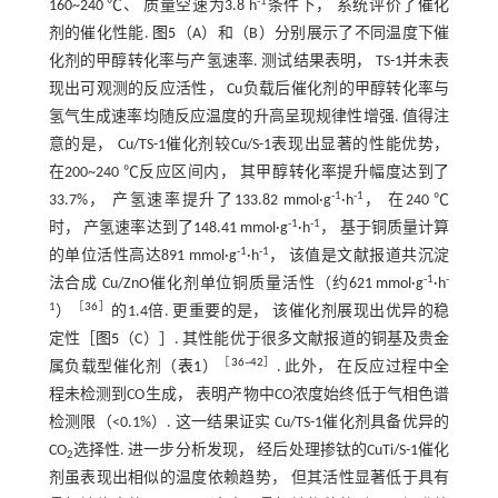
-1
160~240 ℃、 质量空速为3.8 h
条件下， 系统评价了催化
剂的催化性能.
图5
（A）和（B）分别展示了不同温度下催
化剂的甲醇转化率与产氢速率. 测试结果表明， TS-1并未表
现出可观测的反应活性， Cu负载后催化剂的甲醇转化率与
氢气生成速率均随反应温度的升高呈现规律性增强. 值得注
意的是， Cu/TS-1催化剂较Cu/S-1表现出显著的性能优势，
在200~240 ℃反应区间内， 其甲醇转化率提升幅度达到了
-1
-1
33.7%， 产氢速率提升了133.82 mmol·g
·h
， 在240 ℃
-1
-1
时， 产氢速率达到了148.41 mmol·g
·h
， 基于铜质量计算
-1
-1
的单位活性高达891 mmol·g
·h
， 该值是文献报道共沉淀
-1
-
法合成 Cu/ZnO催化剂单位铜质量活性（约621 mmol·g
·h
1
［
36
］
）
的1.4倍. 更重要的是， 该催化剂展现出优异的稳
定性［
图5
（C）］. 其性能优于很多文献报道的铜基及贵金
［
36
~
42
］
属负载型催化剂（
表1
）
. 此外， 在反应过程中全
程未检测到CO生成， 表明产物中CO浓度始终低于气相色谱
检测限（<0.1%）. 这一结果证实 Cu/TS-1催化剂具备优异的
CO
选择性. 进一步分析发现， 经后处理掺钛的CuTi/S-1催化
2
剂虽表现出相似的温度依赖趋势， 但其活性显著低于具有