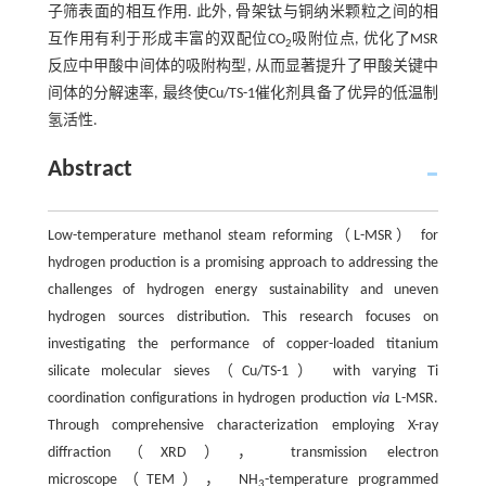
子筛表面的相互作用. 此外, 骨架钛与铜纳米颗粒之间的相
互作用有利于形成丰富的双配位CO
吸附位点, 优化了MSR
2
反应中甲酸中间体的吸附构型, 从而显著提升了甲酸关键中
间体的分解速率, 最终使Cu/TS-1催化剂具备了优异的低温制
氢活性.
Abstract
Low-temperature methanol steam reforming（L-MSR） for
hydrogen production is a promising approach to addressing the
challenges of hydrogen energy sustainability and uneven
hydrogen sources distribution. This research focuses on
investigating the performance of copper-loaded titanium
silicate molecular sieves（Cu/TS-1） with varying Ti
coordination configurations in hydrogen production
via
L-MSR.
Through comprehensive characterization employing X-ray
diffraction（XRD）， transmission electron
microscope（TEM）， NH
-temperature programmed
3