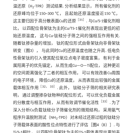
温还原（H
-TPR）测试结果. 分析结果显示， 所有催化剂的
2
还原峰均位于150~300 ℃， 且起始还原温度接近150 ℃，
［
31
］
这主要归因于高分散表面Cu的还原
. 与Cu/S-1催化剂相
比， 以四配位骨架钛为主的Cu/TS-1催化剂表现出更低的初
始还原温度， 这与Cu-钛硅分子筛之间的强相互作用有关.
随着钛掺杂量的增加， 钛的配位形式由骨架钛向非骨架钛
转变（
图3
）， 与此同时Cu的还原温度也随之升高. 低电负
性骨架钛的引入使其配位氧位点电子密度富集， 有利于金
属阳离子的优先锚定， 从而生成Cu—O—Ti配位， 这种更近
的空间距离强化了二者的相互作用， 可以有效改善Cu周围
的电子环境， 降低Cu的还原温度， 从而表现出较强的金属
［
32
，
33
］
载体相互作用
. 此外， 钛硅分子筛的相关研究表
明， 通过调整掺杂钛物种的配位形式， 可以优化负载金属
［
33
］
的分散度与相互作用， 从而有效调节催化活性
. 为了
深入分析Cu负载钛硅分子筛催化剂的微观结构， 采用氨气
程序升温脱附测试（NH
-TPD）对未经过还原过程的钛硅分
3
子筛载体表面的酸性位点特性进行了评估［
图4
（B）］. 与
Ti/S-1相比， 以四配位骨架钛为主的TS-1载体表现出更加丰