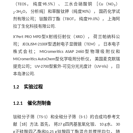
（TEOS， 纯度98.5%）、 三水合硝酸铜 ［Cu（NO
）
3
·3H
O， 分析纯］和草酸钛钾（纯度90%）， 国药化学试
2
2
剂有限公司； 钛酸四丁酯（TBOT， 纯度99.0%）， 上海阿
拉丁生化科技有限公司.
X’Pert PRO MPD型X射线衍射仪（XRD）， 荷兰帕纳科公
司； JEOLJSM-2100F型透射电子显微镜（TEM）， 日本电子
株式会社； MICromeritics ASAP 2460型物理吸附仪和
MICromeritics AutoChem型化学吸附分析仪， 美国麦克默瑞
提克公司； UV-2700型紫外-可见分光光度计（UV-Vis）， 日
本岛津公司.
1.2 实验过程
1.2.1 催化剂制备
钛硅分子筛（TS-1）和全硅分子筛（S-1）的合成均参考文
献［
18
］方法. 首先， 将27 g四丙基氢氧化铵、 10 g水、 30
g正硅酸四乙酯和0.25 g钛酸四丁酯混合并搅拌均匀， 随