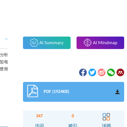
AI Summary
AI Mindmap
论分析
加电
使用
PDF (1924KB)
347
0
访问
被引
详细