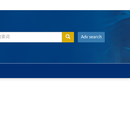
Adv search