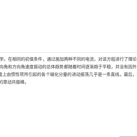
中的磁化强度动力学。在相同的初值条件，通过施加两种不同的电流，对该方程进行了理
向角和方向角速度振动的总体趋势都随着时间逐渐趋于平稳，并没有因外
度上由惯性项所引起的各个磁化分量的进动振荡几乎是一条直线。最后，
的章动共振峰。