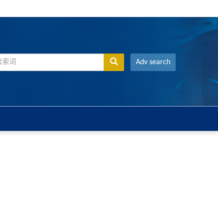
Adv search