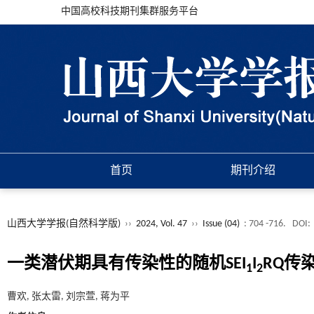
中国高校科技期刊集群服务平台
首页
期刊介绍
山西大学学报(自然科学版)
››
2024, Vol. 47
››
Issue (04)
: 704 -716.
DOI:
一类潜伏期具有传染性的随机SEI
I
RQ传
1
2
曹欢, 张太雷, 刘宗萱, 蒋为平