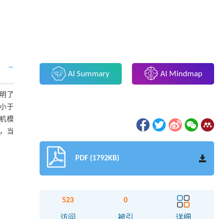
AI Summary
AI Mindmap
证明了
小于
机模
，当
PDF (1792KB)
523
0
访问
被引
详细