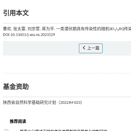
引用本文
曹欢, 张太雷, 刘宗萱, 蒋为平. 一类潜伏期具有传染性的随机SEI
I
RQ传染
1
2
DOI:10.13451/j.sxu.ns.2023129
上一篇
基金资助
陕西省自然科学基础研究计划（2022JM-023）