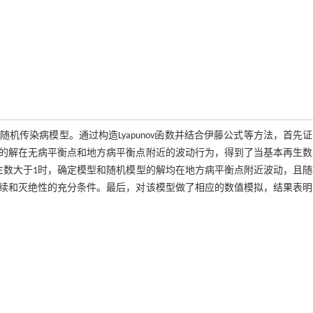
传染病模型。通过构造Lyapunov函数并结合伊藤公式等方法，首先
的解在无病平衡点和地方病平衡点附近的波动行为，得到了当基本再生数
生数大于1时，确定模型和随机模型的解均在地方病平衡点附近波动，且随
续和灭绝性的充分条件。最后，对该模型做了相应的数值模拟，结果表明