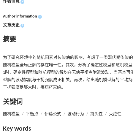
作者信息
+
Author information
+
文章历史
+
摘要
为了研究环境中的随机因素对传染病的影响，考虑了一类潜伏期传染的随机
随机模型全局正解的存在唯一性。其次，分析了确定性模型和随机模型
1时，确定性模型和随机模型的解均在无病平衡点附近波动，当基本再
型解的波动幅度与干扰强度成正相关。再次，给出随机模型解的平均持
干扰强度足够大时，疾病将灭绝。
关键词
随机模型
/
平衡点
/
伊藤公式
/
波动行为
/
持久性
/
灭绝性
Key words