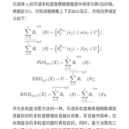
示选择
x
的可调多粒度复模糊隶属度中排序为第2位的值。
x
j
j
根据定义5，可知该粗糙集上下近似以及正、负和边界域定
义如下：
,
η
α
l
∑
{
}
R
(
)
(
)
=
(
)
≥
|
∈
τ
i
R
S
θ
x
α
x
U
；
i
j
j
∑
i
=
1
l
R
i
η
,
α
S
=
θ
S
R
τ
i
x
j
≥
α
|
x
j
∈
U
S
=
1
i
−
−
−
−
−
,
¯
¯
¯
¯
¯
¯
¯
¯
¯
η
β
l
∑
{
}
R
(
)
(
)
=
(
)
>
|
∈
τ
i
R
S
θ
x
β
x
U
；
i
j
j
∑
i
=
1
l
R
i
¯
η
,
β
S
=
θ
S
R
τ
i
x
j
>
β
|
x
j
∈
U
S
=
1
i
,
η
α
l
∑
(
)
=
(
)
P
O
S
X
R
S
；
P
O
S
η
,
α
X
=
∑
i
=
1
l
R
i
η
,
α
S
,
η
α
i
=
1
i
−
−
−
−
−
,
¯
¯
¯
¯
¯
¯
¯
¯
¯
η
β
l
∑
(
)
=
−
(
)
N
E
G
X
U
R
S
；
N
E
G
η
,
β
X
=
U
-
∑
i
=
1
l
R
i
¯
η
,
β
S
,
i
η
β
=
1
i
,
¯
¯
¯
¯
¯
¯
¯
¯
¯
η
β
,
η
α
l
l
∑
∑
(
)
=
(
)
−
(
)
B
N
D
X
R
S
R
S
。
B
N
D
η
,
α
,
β
X
=
∑
i
=
1
l
R
i
¯
η
,
β
S
-
∑
i
=
1
l
R
i
η
,
α
S
,
,
i
i
η
α
β
=
1
=
1
i
i
−
−
−
−
−
作为多粒度决策方法的一种，可调多粒度概率粗糙集模型
具备较好的多粒度模糊信息融合效果，并且操作简单，在
处理复杂的多粒度问题时表现良好。同时，基于决策的三