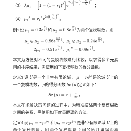
[
]
(
)
ω
1
2
j
1
−
1
−
[
]
π
λ
=
1
−
(
1
−
)
e
2
π
（3）
λ
μ
r
；
λ
μ
1
=
1
-
1
-
r
1
λ
e
2
π
j
1
-
1
-
ω
1
2
π
λ
1
1
λ
(
)
ω
1
2
j
π
=
e
λ
λ
（4）
μ
r
。
2
π
μ
1
λ
=
r
1
λ
e
2
π
j
ω
1
2
π
λ
1
1
3
π
π
j
j
=
0.3
e
=
0.8
e
例1
设
μ
和
μ
为两个复模糊数，则
μ
1
=
0.3
e
π
2
j
μ
2
=
0.8
e
3
π
2
j
2
2
1
2
13
3
π
π
j
j
⊕
=
0.86
e
⊗
=
0.24
e
μ
μ
、
μ
μ
，
0.24
e
3
π
8
j
8
8
1
2
1
2
μ
1
⊕
μ
2
=
0.86
e
13
π
8
j
μ
1
⊗
μ
2
=
7
π
π
j
j
2
2
=
0.51
e
=
0.09
e
μ
、
μ
。
2
μ
1
=
0.51
e
7
π
8
j
μ
1
2
=
0.09
e
π
8
j
8
8
1
1
本文为方便对不同的复模糊数进行比较，以求得多个元素
间的排序结果，需使用如下复模糊数的得分函数。
j
=
e
ω
定义3
设
U
是一个非空有限论域，
μ
r
是论域
U
上的
U
μ
=
r
e
j
ω
U
(
)
一个复模糊数，
μ
的得分函数
S
c
μ
定义如下：
μ
S
c
μ
ω
(
)
=
+
S
c
μ
r
。
S
c
μ
=
r
+
ω
2
π
2
π
本文在求解决策问题的过程中，为精准描述两个复模糊数
之间的关系，需使用如下度量距离的方法。
j
j
=
e
=
e
ω
ω
定义4
设
μ
r
和
μ
r
是非空有限论域
U
上的
1
2
μ
1
=
r
1
e
j
ω
1
μ
2
=
r
2
e
j
ω
2
U
1
2
1
2
两个复模糊数，则两个复模糊数之间的欧几里得距离