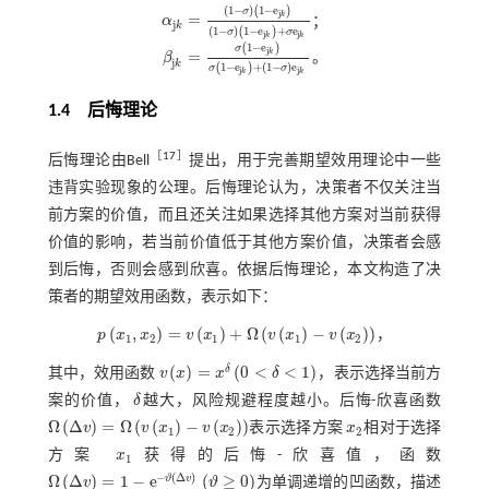
(
1
−
)
1
−
e
(
)
σ
j
k
=
α
；
α
j
k
=
1
-
σ
1
-
e
j
k
1
-
σ
1
-
e
j
k
+
σ
e
j
k
j
k
(
1
−
)
1
−
e
+
e
(
)
σ
σ
j
j
k
k
1
−
e
(
)
σ
j
k
=
β
。
β
j
k
=
σ
1
-
e
j
k
σ
1
-
e
j
k
+
1
-
σ
e
j
k
j
k
1
−
e
+
(
1
−
)
e
(
)
σ
σ
j
j
k
k
1.4 后悔理论
［
17
］
后悔理论由Bell
提出，用于完善期望效用理论中一些
违背实验现象的公理。后悔理论认为，决策者不仅关注当
前方案的价值，而且还关注如果选择其他方案对当前获得
价值的影响，若当前价值低于其他方案价值，决策者会感
到后悔，否则会感到欣喜。依据后悔理论，本文构造了决
策者的期望效用函数，表示如下：
(
,
)
=
(
)
+
Ω
(
(
)
−
(
)
)
p
x
x
v
x
v
x
v
x
，
p
x
1
,
x
2
=
v
x
1
+
Ω
v
x
1
-
v
x
2
1
2
1
1
2
(
)
=
(
0
<
<
1
)
δ
其中，效用函数
v
x
x
δ
，表示选择当前方
v
x
=
x
δ
0
<
δ
<
1
案的价值，
δ
越大，风险规避程度越小。后悔-欣喜函数
δ
Ω
(
Δ
)
=
Ω
(
(
)
−
(
)
)
v
v
x
v
x
表示选择方案
x
相对于选择
Ω
Δ
v
=
Ω
v
x
1
-
v
x
2
x
2
1
2
2
方案
x
获得的后悔-欣喜值，函数
x
1
1
−
(
Δ
)
Ω
(
Δ
)
=
1
−
e
(
≥
0
)
ϑ
v
v
ϑ
为单调递增的凹函数，描述
Ω
Δ
v
=
1
-
e
-
ϑ
Δ
v
ϑ
≥
0