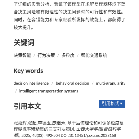
了详细的实验分析，验证了该模型在求解复模糊环境下蕴
含决策风险和有限理性的决策问题时的可行性和有效性。
同时，在容错能力和专家经验所发挥的效能上，都获得了
较大提升。
关键词
决策智能
/
行为决策
/
多粒度
/
智能交通系统
Key words
decision intelligence
/
behavioral decision
/
multi-granularity
/
intelligent transportation systems
引用格式 ▾
引用本文
张嘉辉,张超,李德玉,庞继芳. 基于后悔理论和可调多粒度复
模糊概率粗糙集的三支群决策[J].
山西大学学报(自然科学
版)
, 2025, 48(03): 492-504 DOI:10.13451/j.sxu.ns.2023168