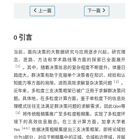
上一篇
下一篇
0 引言
当前，面向决策的大数据研究与应用逐步兴起，研究理
念、思路、方法和学术路线等方面的探索已全面展开
［
1
］
。其中，随着决策信息的复杂程度不断提升，体量日
趋庞大，群决策有助于克服单个决策者在知识、经验和认
［
2
］
知能力等方面的局限，进而高效求解复杂决策问题
。
近年来，多粒度三支决策框架已被广泛用于求解群决策问
题。具体地，在多粒度计算方面，鉴于单粒度下的信息处
理模式往往无法满足群决策问题的求解需求，因此Qian等
［
3
］
将传统粗糙集推广至多粒度粗糙集，实现了多粒度环
境下的高效信息融合。在三支计算方面，加拿大学者
［
4
-
5
］
Yao
依据决策粗糙集提出三支决策框架，即将论域划
分为3部分，对应于粗糙集中的正域、负域和边界域，并赋