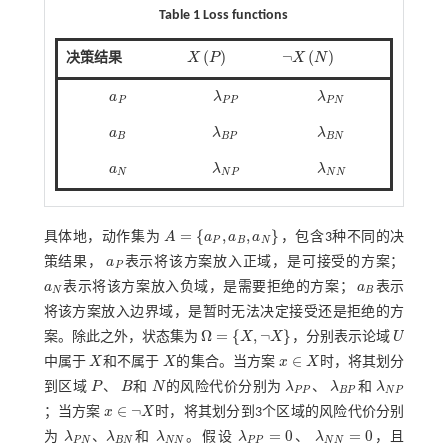
Table 1 Loss functions
(
)
¬
(
)
决策结果
X
P
X
N
X
P
¬
X
N
a
λ
λ
a
P
λ
P
P
λ
P
N
P
P
P
P
N
a
λ
λ
a
B
λ
B
P
λ
B
N
B
B
P
B
N
a
λ
λ
a
N
λ
N
P
λ
N
N
N
N
P
N
N
=
{
,
,
}
具体地，动作集为
A
a
a
a
，包含3种不同的决
A
=
a
P
,
a
B
,
a
N
P
B
N
策结果，
a
表示将该方案放入正域，是可接受的方案；
a
P
P
a
表示将该方案放入负域，是需要拒绝的方案；
a
表示
a
N
a
B
N
B
将该方案放入边界域，是暂时无法决定接受还是拒绝的方
Ω
=
{
,
¬
}
案。除此之外，状态集为
X
X
，分别表示论域
U
Ω
=
X
,
¬
X
U
∈
中属于
X
和不属于
X
的集合。当方案
x
X
时，将其划分
X
X
x
∈
X
到区域
P
、
B
和
N
的风险代价分别为
λ
、
λ
和
λ
P
B
N
λ
P
P
λ
B
P
λ
N
P
P
P
B
P
N
P
∈
¬
；当方案
x
X
时，将其划分到3个区域的风险代价分别
x
∈
¬
X
=
0
=
0
、
为
λ
λ
和
λ
。假设
λ
、
λ
，且
λ
N
N
λ
P
P
=
0
λ
N
N
=
0
P
N
B
N
N
N
P
P
N
N
λ
P
N
、
λ
B
N