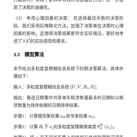
行融合时，采用了更科学有效的信息融合方法，进一步提
高了决策的准确性。
（3） 考虑心理因素的决策： 在选择最佳天数的决策阶
段，我们采用后悔理论方法，加强了决策者在决策时心理
因素的影响。这使得决策结果更符合实际情况，更好地考
虑了人们的实际感受和需求。
3.3 模型算法
本节给出多粒度复模糊信息系统下的群决策算法，具体步
骤如下：
(
,
,
,
)
输入：多粒度复模糊信息系统
U
V
R
S
；
U
,
V
,
R
i
,
S
i
输出：备选日期集中共享单车租赁数量最多的日期和以租
赁数量为排序依据的日期排序结果。
步骤1：
计算属性集权重
u
和专家权重
w
。
u
i
k
w
i
i
k
i
R
(
)
i
步骤2：
计算
R
下
x
的多粒度复模糊隶属度
θ
x
。
R
i
x
j
θ
S
R
i
x
j
i
j
j
S