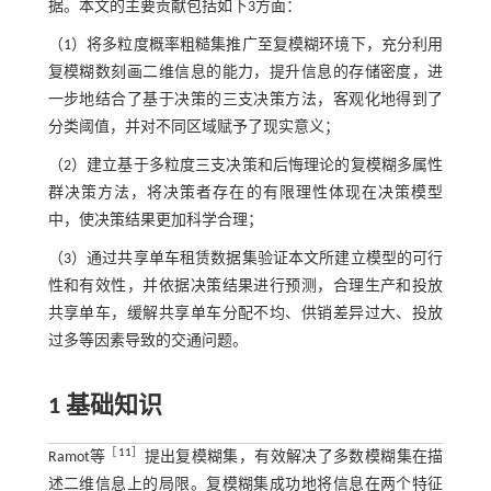
据。本文的主要贡献包括如下3方面：
（1）将多粒度概率粗糙集推广至复模糊环境下，充分利用
复模糊数刻画二维信息的能力，提升信息的存储密度，进
一步地结合了基于决策的三支决策方法，客观化地得到了
分类阈值，并对不同区域赋予了现实意义；
（2）建立基于多粒度三支决策和后悔理论的复模糊多属性
群决策方法，将决策者存在的有限理性体现在决策模型
中，使决策结果更加科学合理；
（3）通过共享单车租赁数据集验证本文所建立模型的可行
性和有效性，并依据决策结果进行预测，合理生产和投放
共享单车，缓解共享单车分配不均、供销差异过大、投放
过多等因素导致的交通问题。
1 基础知识
［
11
］
Ramot等
提出复模糊集，有效解决了多数模糊集在描
述二维信息上的局限。复模糊集成功地将信息在两个特征