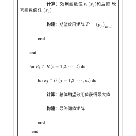
(
)
计算：
效用函数值
v
x
和后悔-欣
v
i
x
j
i
j
Ω
(
)
喜函数值
x
Ω
i
x
j
i
j
=
(
)
构建：
期望效用矩阵
P
p
P
=
p
j
i
m
×
l
j
i
×
m
l
end
end
∈
(
=
1,2
,
⋯
,
)
for
R
R
i
l
do
i
R
i
∈
R
i
=
1,2
,
⋯
,
l
∈
(
=
1,2
,
⋯
,
)
for
x
U
j
m
do
j
x
j
∈
U
j
=
1,2
,
⋯
,
m
计算：
总体期望效用值获得最大值
构建：
最终阈值矩阵
end
end