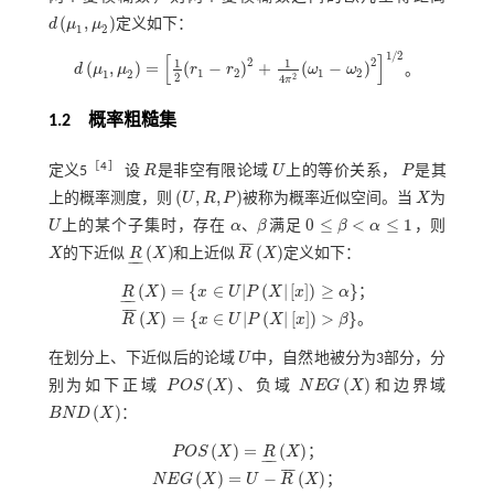
(
,
)
d
μ
μ
定义如下：
d
μ
1
,
μ
2
1
2
1
/
2
[
]
2
2
1
1
(
,
)
=
(
−
)
+
(
−
)
d
μ
μ
r
r
ω
ω
。
d
μ
1
,
μ
2
=
1
2
r
1
-
r
2
2
+
1
4
π
2
ω
1
-
ω
2
2
1
/
2
1
2
1
2
1
2
2
2
4
π
1.2 概率粗糙集
［
4
］
定义5
设
R
是非空有限论域
U
上的等价关系，
P
是其
R
U
P
(
,
,
)
上的概率测度，则
U
R
P
被称为概率近似空间。当
X
为
U
,
R
,
P
X
0
≤
<
≤
1
、
U
上的某个子集时，存在
α
β
满足
β
α
，则
U
0
≤
β
<
α
≤
1
α
、
β
¯
¯
¯
(
)
(
)
X
的下近似
R
X
和上近似
R
X
定义如下：
X
R
X
R
¯
X
−
−
(
)
=
{
∈
|
(
|
[
]
)
≥
}
R
X
x
U
P
X
x
α
；
−
−
R
X
=
x
∈
U
|
P
X
|
x
≥
α
¯
¯
¯
(
)
=
{
∈
|
(
|
[
]
)
>
}
R
X
x
U
P
X
x
β
。
R
¯
X
=
x
∈
U
|
P
X
|
x
>
β
在划分上、下近似后的论域
U
中，自然地被分为3部分，分
U
(
)
(
)
别为如下正域
P
O
S
X
、负域
N
E
G
X
和边界域
P
O
S
X
N
E
G
X
(
)
B
N
D
X
：
B
N
D
X
(
)
=
(
)
P
O
S
X
R
X
；
P
O
S
X
=
R
X
−
−
¯
¯
¯
(
)
=
−
(
)
N
E
G
X
U
R
X
；
N
E
G
X
=
U
-
R
¯
X