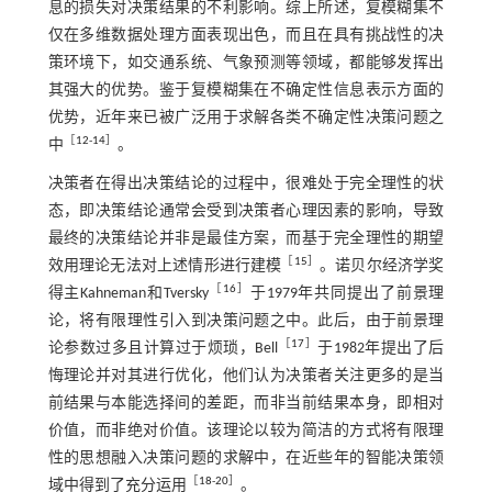
息的损失对决策结果的不利影响。综上所述，复模糊集不
仅在多维数据处理方面表现出色，而且在具有挑战性的决
策环境下，如交通系统、气象预测等领域，都能够发挥出
其强大的优势。鉴于复模糊集在不确定性信息表示方面的
优势，近年来已被广泛用于求解各类不确定性决策问题之
［
12
-
14
］
中
。
决策者在得出决策结论的过程中，很难处于完全理性的状
态，即决策结论通常会受到决策者心理因素的影响，导致
最终的决策结论并非是最佳方案，而基于完全理性的期望
［
15
］
效用理论无法对上述情形进行建模
。诺贝尔经济学奖
［
16
］
得主Kahneman和Tversky
于1979年共同提出了前景理
论，将有限理性引入到决策问题之中。此后，由于前景理
［
17
］
论参数过多且计算过于烦琐，Bell
于1982年提出了后
悔理论并对其进行优化，他们认为决策者关注更多的是当
前结果与本能选择间的差距，而非当前结果本身，即相对
价值，而非绝对价值。该理论以较为简洁的方式将有限理
性的思想融入决策问题的求解中，在近些年的智能决策领
［
18
-
20
］
域中得到了充分运用
。