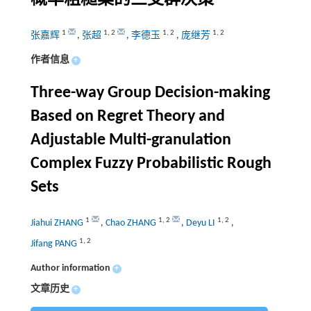
1
1
,
2
1
,
2
1
,
2
张嘉辉
,
张超
,
李德玉
,
庞继芳
作者信息
+
Three-way Group Decision-making
Based on Regret Theory and
Adjustable Multi-granulation
Complex Fuzzy Probabilistic Rough
Sets
1
1
,
2
1
,
2
Jiahui ZHANG
,
Chao ZHANG
,
Deyu LI
,
1
,
2
Jifang PANG
Author information
+
文章历史
+