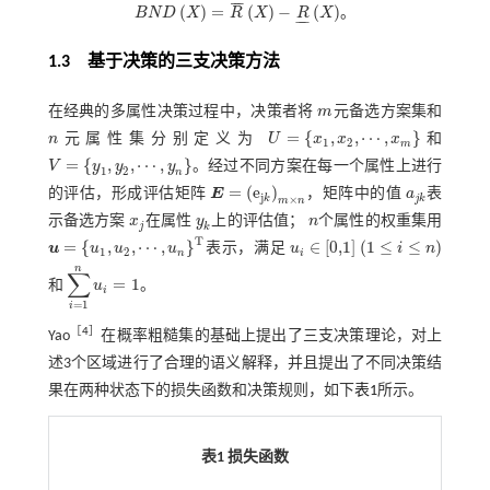
¯
¯
¯
(
)
=
(
)
−
(
)
B
N
D
X
R
X
R
X
。
B
N
D
X
=
R
¯
X
-
R
X
−
−
1.3 基于决策的三支决策方法
在经典的多属性决策过程中，决策者将
m
元备选方案集和
m
=
{
,
,
⋯
,
}
n
元属性集分别定义为
U
x
x
x
和
n
1
2
m
U
=
x
1
,
x
2
,
⋯
,
x
m
=
{
,
,
⋯
,
}
V
y
y
y
。经过不同方案在每一个属性上进行
1
2
V
=
y
1
,
y
2
,
⋯
,
y
n
n
=
(
e
)
的评估，形成评估矩阵
E
，矩阵中的值
a
表
E
=
e
j
k
m
×
n
a
j
k
j
k
j
k
×
m
n
示备选方案
x
在属性
y
上的评估值；
n
个属性的权重集用
x
j
y
k
n
j
k
T
=
{
,
,
⋯
,
}
∈
[
0,1
]
(
1
≤
≤
)
u
u
u
u
表示，满足
u
i
n
1
≤
i
≤
n
1
2
n
i
u
=
u
1
,
u
2
,
⋯
,
u
n
T
u
i
∈
0,1
n
∑
=
1
和
u
。
∑
i
=
1
n
u
i
=
1
i
=
1
i
［
4
］
Yao
在概率粗糙集的基础上提出了三支决策理论，对上
述3个区域进行了合理的语义解释，并且提出了不同决策结
果在两种状态下的损失函数和决策规则，如下
表1
所示。
表1 损失函数