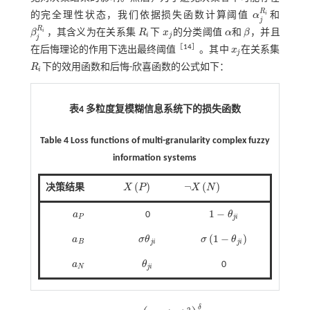
R
i
的完全理性状态，我们依据损失函数计算阈值
α
和
α
j
R
i
j
R
i
β
，其含义为在关系集
R
下
x
的分类阈值
α
和
β
，并且
β
j
R
i
R
i
x
j
α
β
i
j
j
［
14
］
在后悔理论的作用下选出最终阈值
。其中
x
在关系集
x
j
j
R
下的效用函数和后悔-欣喜函数的公式如下：
R
i
i
表4 多粒度复模糊信息系统下的损失函数
Table 4 Loss functions of multi-granularity complex fuzzy
information systems
(
)
¬
(
)
决策结果
X
P
X
N
X
P
¬
X
N
1
−
a
0
θ
a
P
1
-
θ
j
i
P
j
i
(
1
−
)
a
σ
θ
σ
θ
a
B
σ
θ
j
i
σ
1
-
θ
j
i
B
j
i
j
i
a
θ
0
a
N
θ
j
i
N
j
i
δ