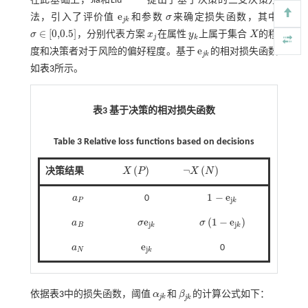
在此基础上，Jia和Liu
提出了基于决策的三支决策方
e
法，引入了评价值
和参数
σ
来确定损失函数，其中
e
j
k
σ
j
k
∈
[
0,0.5
]
σ
，分别代表方案
x
在属性
y
上属于集合
X
的程
x
j
y
k
X
j
σ
∈
0,0.5
k
e
度和决策者对于风险的偏好程度。基于
的相对损失函数
e
j
k
j
k
如
表3
所示。
表3 基于决策的相对损失函数
Table 3 Relative loss functions based on decisions
(
)
¬
(
)
决策结果
X
P
X
N
X
P
¬
X
N
1
−
e
a
0
a
P
1
-
e
j
k
j
P
k
e
(
1
−
e
)
a
σ
σ
a
B
σ
e
j
k
σ
1
-
e
j
k
j
j
B
k
k
e
a
0
a
N
e
j
k
j
N
k
依据
表3
中的损失函数，阈值
α
和
β
的计算公式如下：
α
j
k
β
j
k
j
k
j
k