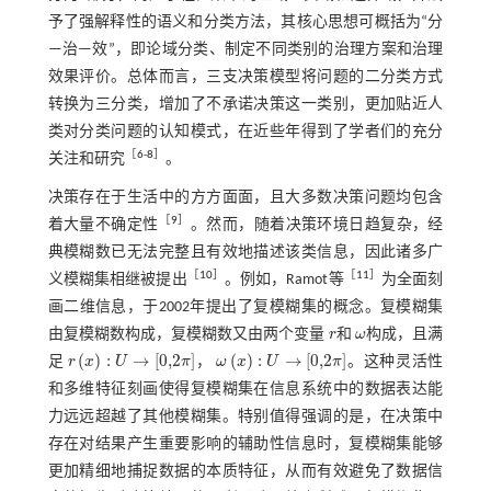
予了强解释性的语义和分类方法，其核心思想可概括为“分
—治—效”，即论域分类、制定不同类别的治理方案和治理
效果评价。总体而言，三支决策模型将问题的二分类方式
转换为三分类，增加了不承诺决策这一类别，更加贴近人
类对分类问题的认知模式，在近些年得到了学者们的充分
［
6
-
8
］
关注和研究
。
决策存在于生活中的方方面面，且大多数决策问题均包含
［
9
］
着大量不确定性
。然而，随着决策环境日趋复杂，经
典模糊数已无法完整且有效地描述该类信息，因此诸多广
［
10
］
［
11
］
义模糊集相继被提出
。例如，Ramot等
为全面刻
画二维信息，于2002年提出了复模糊集的概念。复模糊集
由复模糊数构成，复模糊数又由两个变量
r
和
ω
构成，且满
r
ω
(
)
:
→
[
0,2
]
(
)
:
→
[
0,2
]
足
r
x
U
π
，
ω
x
U
π
。这种灵活性
r
x
:
U
→
0,2
π
ω
x
:
U
→
0,2
π
和多维特征刻画使得复模糊集在信息系统中的数据表达能
力远远超越了其他模糊集。特别值得强调的是，在决策中
存在对结果产生重要影响的辅助性信息时，复模糊集能够
更加精细地捕捉数据的本质特征，从而有效避免了数据信