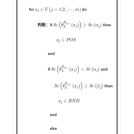
∈
(
=
1,2
,
⋯
,
)
for
x
U
j
m
do
j
x
j
∈
U
j
=
1,2
,
⋯
,
m
(
)
R
(
)
(
)
≥
(
)
τ
i
判断：if
S
c
θ
x
S
c
α
then
S
c
θ
S
R
τ
i
x
j
≥
S
c
α
j
j
j
S
∈
x
P
O
S
j
x
j
∈
P
O
S
end
(
)
R
(
)
(
)
<
(
)
τ
i
if
S
c
θ
x
S
c
α
and
S
c
θ
S
R
τ
i
x
j
<
S
c
α
j
j
j
S
(
)
R
(
)
(
)
≥
τ
i
(
)
S
c
θ
x
S
c
β
then
S
c
θ
S
R
τ
i
x
j
≥
S
c
β
j
j
j
S
∈
x
B
N
D
j
x
j
∈
B
N
D
end
else