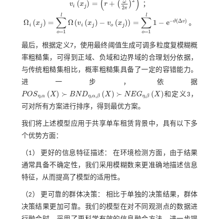
(
)
2
ω
(
)
=
+
(
)
v
x
r
；
v
i
x
j
=
r
+
ω
2
π
2
δ
i
j
2
π
l
l
∑
∑
−
(
Δ
)
Ω
(
)
=
Ω
(
(
)
−
(
)
)
=
1
−
e
ϑ
v
x
v
x
v
x
。
Ω
i
x
j
=
∑
o
=
1
l
Ω
v
i
x
j
-
v
o
x
j
=
∑
o
=
1
l
1
-
e
-
ϑ
Δ
v
i
j
i
j
o
j
=
1
=
1
o
o
最后，根据定义7，使用最终阈值生成可调多粒度复模糊概
率粗糙集，可得到正域、负域和边界域的合理划分依据，
与传统粗糙集相比，概率粗糙集具备了一定的容错能力。
进一步，依据
(
)
≻
(
)
≻
(
)
P
O
S
X
B
N
D
X
N
E
G
X
和定义3，
P
O
S
η
,
α
X
≻
B
N
D
η
,
α
,
β
X
≻
N
E
G
η
,
β
X
,
,
,
,
η
α
η
α
β
η
β
可对所有方案进行排序，得到最优方案。
我们将上述模型应用于共享单车租赁背景中，具有以下多
个优势方面：
（1） 更好的信息特征描述： 在环境检测方面，由于结果
通常具备不确定性，我们采用模糊数来更准确地描述信息
特征，从而提高了模型的适用性。
（2） 更可靠的群体决策： 相比于单独的决策结果，群体
决策结果更加可靠。我们的模型在对不同观测点的数据进