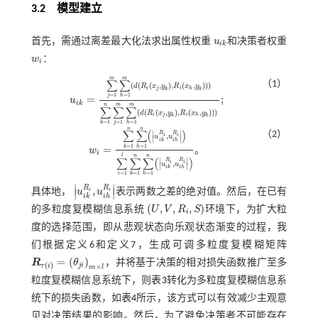
3.2 模型建立
首先，需通过离差最大化法求出属性权重
u
和决策者权重
u
i
k
i
k
w
：
w
i
i
m
m
∑
∑
（1）
(
(
(
,
)
,
(
,
)
)
)
d
R
x
y
R
x
y
i
j
i
h
k
k
=
1
=
1
j
h
=
;
u
u
i
k
=
∑
j
=
1
m
∑
h
=
1
m
d
R
i
x
j
,
y
k
,
R
i
x
h
,
y
k
∑
k
=
1
n
∑
j
=
1
m
∑
h
=
1
m
d
R
i
x
j
,
y
k
,
i
k
n
m
m
∑
∑
∑
(
(
(
,
)
,
(
,
)
)
)
d
R
x
y
R
x
y
i
j
i
h
k
k
=
1
=
1
=
1
j
k
h
n
n
∑
∑
(
)
∣
∣
（2）
R
R
,
i
i
u
u
∣
∣
i
k
i
h
=
1
=
1
=
k
h
。
w
i
w
i
=
∑
k
=
1
n
∑
h
=
1
n
u
i
k
R
i
,
u
i
h
R
i
∑
i
=
1
l
∑
k
=
1
n
∑
h
=
1
n
u
i
k
R
i
,
u
i
h
R
i
。
l
n
n
∑
∑
∑
(
)
∣
∣
R
R
,
i
i
u
u
∣
∣
i
k
i
h
=
1
=
1
=
1
i
k
h
∣
∣
R
R
,
i
i
∣
∣
具体地，
u
u
表示两数之差的绝对值。然后，在已有
u
i
k
R
i
,
u
i
h
R
i
i
k
i
h
(
,
,
,
)
的多粒度复模糊信息系统
U
V
R
S
环境下，为扩大粒
U
,
V
,
R
i
,
S
i
度的选择范围，即从悲观状态向乐观状态渐变的过程，我
们根据定义6和定义7，生成可调多粒度复模糊矩阵
=
(
)
R
θ
，并将基于决策的相对损失函数推广至多
R
τ
i
=
θ
j
i
m
×
l
(
)
j
i
τ
i
×
m
l
粒度复模糊信息系统下，则
表3
转化为多粒度复模糊信息系
统下的损失函数，如
表4
所示，该方式可以有效减少主观意
见对决策结果的影响。然后，为了避免决策者不可能存在