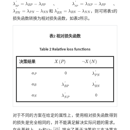
'
'
=
−
=
−
λ
λ
λ
、
λ
λ
λ
、
λ
B
P
'
=
λ
B
P
-
λ
P
P
λ
N
P
'
=
λ
N
P
-
λ
P
P
B
P
P
P
N
P
P
P
B
P
N
P
'
'
=
−
=
−
λ
λ
λ
和
λ
λ
λ
，则可将
表1
的
λ
P
N
'
=
λ
P
N
-
λ
N
N
λ
B
N
'
=
λ
B
N
-
λ
N
N
P
N
N
N
B
N
N
N
P
N
B
N
损失函数转换为相对损失函数，如
表2
所示。
表2 相对损失函数
Table 2 Relative loss functions
(
)
¬
(
)
决策结果
X
P
X
N
X
P
¬
X
N
'
a
0
a
P
λ
λ
P
N
'
P
P
N
'
'
a
a
B
λ
λ
λ
B
P
'
λ
B
N
'
B
B
P
B
N
'
a
0
a
N
λ
λ
N
P
'
N
N
P
对于不同的方案在给定的属性上，使用相对损失函数得到
的损失是完全相同的，并不能满足解决实际问题的需求。
［
21
］