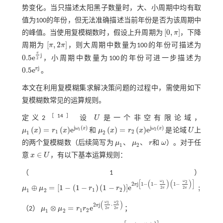
势变化。当只描述太阳黑子数量时，大、小周期中均有取
值为100的年份，但无法准确描述当前年份是否为该周期中
[
0
,
]
的峰值。当使用复模糊数时，假设上升周期为
π
，下降
0
,
π
[
,
2
]
周期为
π
π
，则大周期中数量为100的年份可描述为
π
,
2
π
π
j
0.5
e
，小周期中数量为100的年份可进一步描述为
0.5
e
π
2
j
2
j
0.5
e
π
。
0.5
e
π
j
本文在利用复模糊集求解决策问题的过程中，需使用如下
复模糊数常见的运算规则。
［
14
］
定义2
设
U
是一个非空有限论域，
U
j
(
)
j
(
)
(
)
=
(
)
e
(
)
=
(
)
e
ω
x
ω
x
μ
x
r
x
和
μ
x
r
x
是论域
U
上
1
2
μ
1
x
=
r
1
x
e
j
ω
1
x
μ
2
x
=
r
2
x
e
j
ω
2
x
U
1
2
1
2
的两个复模糊数（后续简写为
μ
、
μ
、
r
和
ω
）。对于任
μ
1
μ
2
r
ω
1
2
∈
意
x
U
，有以下基本运算规则：
x
∈
U
（1）
[
(
)
(
)
]
ω
ω
1
2
2
j
1
−
1
−
1
−
π
⊕
=
[
1
−
(
1
−
)
(
1
−
)
]
e
;
μ
μ
r
r
2
2
π
π
1
2
1
2
μ
1
⊕
μ
2
=
1
-
1
-
r
1
1
-
r
2
e
2
π
j
1
-
1
-
ω
1
2
π
1
-
ω
2
2
π
;
(
)
ω
ω
1
2
2
j
⋅
π
⊗
=
e
（2）
μ
μ
r
r
；
2
2
π
π
1
2
1
2
μ
1
⊗
μ
2
=
r
1
r
2
e
2
π
j
ω
1
2
π
⋅
ω
2
2
π
λ