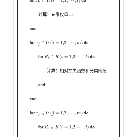
∈
(
=
1,2
,
⋯
,
)
for
R
R
i
l
do
i
R
i
∈
R
i
=
1,2
,
⋯
,
l
计算：
专家权重
w
w
i
i
end
∈
(
=
1,2
,
⋯
,
)
for
x
U
j
m
do
j
x
j
∈
U
j
=
1,2
,
⋯
,
m
∈
(
=
1,2
,
⋯
,
)
for
R
R
i
l
do
i
R
i
∈
R
i
=
1,2
,
⋯
,
l
计算：
相对损失函数和分类阈值
end
end
∈
(
=
1,2
,
⋯
,
)
for
x
U
j
m
do
j
x
j
∈
U
j
=
1,2
,
⋯
,
m
∈
(
=
1,2
,
⋯
,
)
for
R
R
i
l
do
i
R
i
∈
R
i
=
1,2
,
⋯
,
l