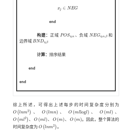
∈
x
N
E
G
j
x
j
∈
N
E
G
end
构建：
正域
P
O
S
、负域
N
E
G
和
P
O
S
η
,
α
N
E
G
η
,
α
,
β
,
,
,
η
α
η
α
β
边界域
B
N
D
B
N
D
η
,
β
,
η
β
计算：
排序结果
end
end
综上所述，可得出上述每步的时间复杂度分别为
2
(
)
(
l
o
g
)
(
)
(
)
O
l
n
m
、
O
l
m
n
、
O
m
l
l
、
O
m
l
、
O
l
n
m
2
O
l
m
n
O
m
l
l
o
g
l
O
m
l
2
(
)
(
)
(
)
(
)
O
m
l
、
O
m
l
、
O
m
、
O
m
。因此，整个算法的
O
m
l
2
O
m
l
O
m
O
m
2
(
)
时间复杂度为
O
l
n
m
。
O
l
n
m
2