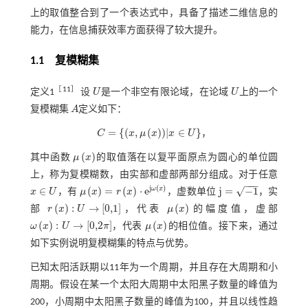
上的取值整合到了一个表达式中，具备了描述二维信息的
能力，在信息捕获效率方面获得了较大提升。
1.1 复模糊集
［
11
］
定义1
设
U
是一个非空有限论域，在论域
U
上的一个
U
U
复模糊集
A
定义如下：
A
=
{
(
,
(
)
)
|
∈
}
C
x
μ
x
x
U
，
C
=
x
,
μ
x
|
x
∈
U
(
)
其中函数
μ
x
的取值落在以复平面原点为圆心的单位圆
μ
x
上，称为复模糊数，由实部和虚部两部分组成。对于任意
−
−
−
j
(
)
∈
(
)
=
(
)
⋅
e
j
=
−
1
√
ω
x
x
U
，有
μ
x
r
x
，虚数单位
，实
j
=
-
1
μ
x
=
r
x
⋅
e
j
ω
x
x
∈
U
(
)
:
→
[
0,1
]
(
)
部
r
x
U
，代表
μ
x
的幅度值，虚部
r
x
:
U
→
0,1
μ
x
(
)
:
→
[
0,2
]
(
)
ω
x
U
π
，代表
μ
x
的相位值。接下来，通过
ω
x
:
U
→
0,2
π
μ
x
如下实例说明复模糊集的特点与优势。
已知太阳活跃期以11年为一个周期，并且存在大周期和小
周期。假设在某一个太阳大周期中太阳黑子数量的峰值为
200，小周期中太阳黑子数量的峰值为100，并且以线性趋