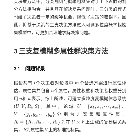
支决策方法中，分类规则与概率粗糙集对于上下近似的划
分方法相吻合。并且其在解决复杂问题时，三分类的模式
也给了决策者一定的缓冲机会，降低了决策的错误率。因
此，将基于决策的三支决策方法融入可调多粒度概率粗糙
集模型中，可更加合理地求解决策问题。
3 三支复模糊多属性群决策方法
3.1 问题背景
假设共有
i
个决策者对论域中
m
个备选方案进行属性评
i
m
估，属性集共包含
n
个属性，属性权重和决策者权重分别
n
用
u
和
w
表示。综上所述，可建立多粒度复模糊信息系统
u
w
(
,
,
,
)
=
{
,
,
⋯
,
}
U
V
R
S
。其中，论域
U
x
x
x
、
U
,
V
,
R
i
,
S
1
2
i
m
U
=
x
1
,
x
2
,
⋯
,
x
m
=
{
,
,
⋯
,
}
V
y
y
y
分别为方案集和属性集，
1
2
V
=
y
1
,
y
2
,
⋯
,
y
n
n
=
{
,
,
⋯
,
}
×
R
R
R
R
为在
U
V
上生成的复模糊关系
U
×
V
1
2
i
i
R
i
=
R
1
,
R
2
,
⋯
,
R
i
集，
S
为属性集
V
上的标准指标集。
S
V