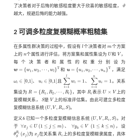
了决策者对于后悔的敏感程度要大于欣喜的敏感程度，
ϑ
ϑ
越大，规避后悔的能力越强。
2 可调多粒度复模糊概率粗糙集
在多属性群决策的过程中，假设有
l
个决策者对
m
个方案
l
m
上的
n
个属性进行评估，将方案集和属性集设为
U
和
V
，
n
U
V
每个决策者和属性的权重分别设为
T
T
=
{
,
,
⋯
,
}
=
{
,
,
⋯
,
}
w
w
w
w
和
u
u
u
u
，满足
1
2
1
2
l
n
w
=
w
1
,
w
2
,
⋯
,
w
l
T
u
=
u
1
,
u
2
,
⋯
,
u
n
T
l
n
∑
∑
∈
[
0,1
]
∈
[
0,1
]
=
1
=
1
ω
、
u
且
w
、
u
。关系
∑
i
=
1
l
w
i
=
1
∑
i
=
1
n
u
i
=
1
i
i
i
i
ω
i
∈
0,1
u
i
∈
0,1
=
1
=
1
i
i
=
{
,
,
⋯
,
}
×
集设为
R
R
R
R
，其中
R
表示
U
V
上的
R
i
U
×
V
1
2
l
i
R
=
R
1
,
R
2
,
⋯
,
R
l
复模糊关系，
S
是
V
上的标准评估集。由此可建立多粒度
S
V
(
,
,
,
)
复模糊信息系统
U
V
R
S
。
U
,
V
,
R
i
,
S
i
(
,
,
,
)
定义6
已知一个多粒度复模糊信息系统
U
V
R
S
。对
U
,
V
,
R
i
,
S
i
∀
∈
(
1
≤
≤
)
∀
∈
(
1
≤
≤
)
于
x
U
j
m
、
y
V
k
n
，设
1
≤
k
≤
n
j
∀
x
j
∈
U
1
≤
j
≤
m
∀
y
k
∈
V
k
R
(
)
i
θ
x
为
x
在关系集
R
上的多粒度复模糊隶属度，具体
θ
S
R
i
x
j
x
j
R
i
j
j
i
S