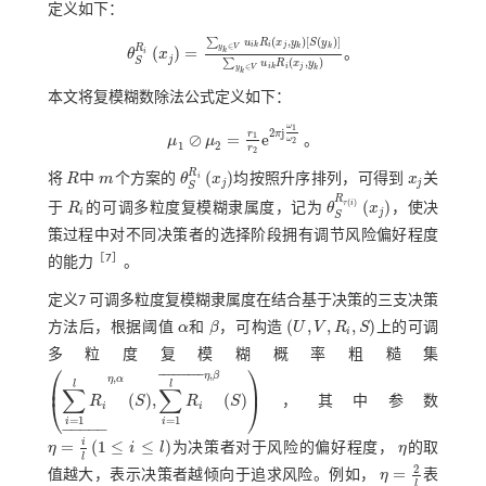
定义如下：
(
,
)
[
(
)
]
∑
u
R
x
y
S
y
i
j
i
k
∈
k
k
y
V
R
(
)
=
k
i
θ
x
。
j
θ
S
R
i
x
j
=
∑
y
k
∈
V
u
i
k
R
i
x
j
,
y
k
S
y
k
∑
y
k
∈
V
u
i
k
R
i
x
j
,
y
k
(
,
)
S
∑
u
R
x
y
i
j
i
k
∈
k
y
V
k
本文将复模糊数除法公式定义如下：
ω
1
2
j
r
π
⊘
=
e
1
μ
μ
。
ω
2
1
2
μ
1
⊘
μ
2
=
r
1
r
2
e
2
π
j
ω
1
ω
2
r
2
R
(
)
i
将
R
中
m
个方案的
θ
x
均按照升序排列，可得到
x
关
R
m
θ
S
R
i
x
j
x
j
j
j
S
R
(
)
(
)
τ
i
于
R
的可调多粒度复模糊隶属度，记为
θ
x
，使决
R
i
θ
S
R
τ
i
x
j
i
j
S
策过程中对不同决策者的选择阶段拥有调节风险偏好程度
［
7
］
的能力
。
定义7
可调多粒度复模糊隶属度在结合基于决策的三支决策
(
,
,
,
)
方法后，根据阈值
α
和
β
，可构造
U
V
R
S
上的可调
α
β
U
,
V
,
R
i
,
S
i
多粒度复模糊概率粗糙集
⎛
⎞
,
¯
¯
¯
¯
¯
¯
¯
¯
¯
η
β
,
η
α
⎜
⎟
l
l
∑
∑
(
)
,
(
)
⎝
⎠
R
S
R
S
，其中参数
∑
i
=
1
l
R
i
η
,
α
S
,
∑
i
=
1
l
R
i
¯
η
,
β
S
i
i
=
1
=
1
i
i
−
−
−
−
−
i
=
(
1
≤
≤
)
η
i
l
为决策者对于风险的偏好程度，
η
的取
η
=
i
l
1
≤
i
≤
l
η
l
2
=
值越大，表示决策者越倾向于追求风险。例如，
η
表
η
=
2
l
l