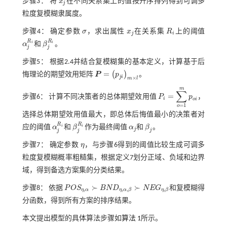
步骤3：
将
x
在不同关系集上的值按升序排列得到可调多
x
j
j
粒度复模糊隶属度。
步骤4：
确定参数
σ
，求出属性
x
在关系集
R
上的阈值
σ
x
j
R
i
j
i
R
R
i
i
α
和
β
。
α
j
R
i
β
j
R
i
j
j
步骤5：
根据2.4并结合复模糊集的基本定义，计算基于后
=
(
)
悔理论的期望效用矩阵
P
p
。
P
=
p
j
i
m
×
l
j
i
×
m
l
m
∑
=
步骤6：
计算不同决策者的总体期望效用值
P
p
，
P
i
=
∑
o
=
1
m
p
o
i
i
o
i
=
1
o
选择总体期望效用值最大，即总体后悔值最小的决策者对
R
R
i
i
应的阈值
α
和
β
作为最终阈值
α
和
β
。
α
j
R
i
β
j
R
i
α
j
β
j
j
j
j
j
步骤7：
确定参数
η
，与步骤6得到的阈值比较生成可调多
η
粒度复模糊概率粗糙集，根据定义7划分正域、负域和边界
域，得到备选方案集的分类结果。
≻
≻
步骤8：
依据
P
O
S
B
N
D
N
E
G
和复模糊得
P
O
S
η
,
α
≻
B
N
D
η
,
α
,
β
≻
N
E
G
η
,
β
,
,
,
,
η
α
η
α
β
η
β
分函数，得到所有方案的排序结果。
本文提出模型的具体算法步骤如
算法 1
所示。