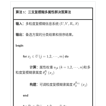
算法 1
：
三支复模糊多属性群决策算法
(
,
,
,
)
输入：
多粒度复模糊信息系统
U
V
R
S
U
,
V
,
R
i
,
S
i
输出：
备选方案的分类结果和排序结果。
begin
∈
(
=
1,2
,
⋯
,
)
for
x
U
j
m
do
j
x
j
∈
U
j
=
1,2
,
⋯
,
m
(
=
1,2
,
⋯
,
)
计算：
属性权重
u
k
n
和多
j
k
u
j
k
k
=
1,2
,
⋯
,
n
R
(
)
i
粒度复模糊隶属度
θ
x
θ
S
R
i
x
j
j
S
R
(
)
(
)
τ
i
构建：
可调粒度复模糊隶属度
θ
x
θ
S
R
τ
i
x
j
j
S
end