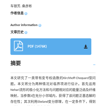
车银芳, 桑彦彬
作者信息
+
Author information
+
文章历史
+
PDF (1476K)
摘要
本文研究了一类带有变号权函数的Kirchhoff-Choquard型问
题。本文将分为两种情况对临界项进行估计。首先运用
Nehari流形的极小化方法和与问题相对应的能量泛函及纤维
映射，当参数λ在充分小邻域内，获得了该问题正基态解的
存在性；其次利用Ekeland变分原理，在一定条件下，得到