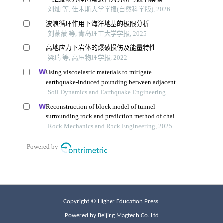
Copyright © Higher Education Press.
Powered by Beijing Magtech Co. Ltd