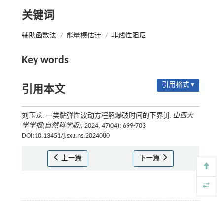
关键词
辅助函数法
/
能量模估计
/
非线性阻尼
Key words
引用格式 ▾
引用本文
刘玉龙. 一类黏弹性波动方程解爆破时间的下界[J].
山西大
学学报(自然科学版)
, 2024, 47(04): 699-703
DOI:10.13451/j.sxu.ns.2024080
上一篇
下一篇