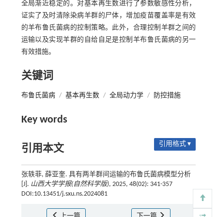
全局渐近稳定的。对基本再生数进行了参数敏感性分析，
证实了及时清除染病羊群的尸体，增加疫苗覆盖率是有效
的羊布鲁氏菌病的控制策略。此外，合理控制羊群之间的
运输以及实现羊群的自给自足是控制羊布鲁氏菌病的另一
有效措施。
关键词
布鲁氏菌病
/
基本再生数
/
全局动力学
/
防控措施
Key words
引用格式 ▾
引用本文
张轶菲, 薛亚奎. 具有两羊群间运输的布鲁氏菌病模型分析
[J].
山西大学学报(自然科学版)
, 2025, 48(02): 341-357
DOI:10.13451/j.sxu.ns.2024081
上一篇
下一篇