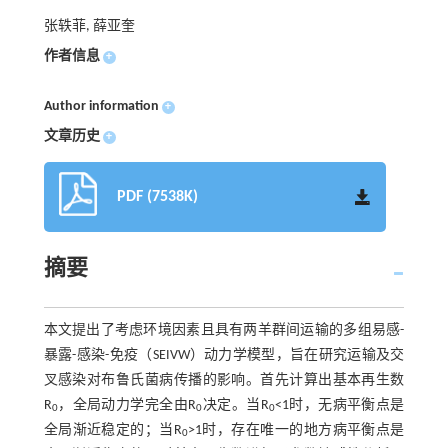
张轶菲, 薛亚奎
作者信息
+
Author information
+
文章历史
+
PDF (7538K)
摘要
本文提出了考虑环境因素且具有两羊群间运输的多组易感-
暴露-感染-免疫（SEIVW）动力学模型，旨在研究运输及交
叉感染对布鲁氏菌病传播的影响。首先计算出基本再生数
R
，全局动力学完全由R
决定。当R
<1时，无病平衡点是
0
0
0
全局渐近稳定的；当R
>1时，存在唯一的地方病平衡点是
0