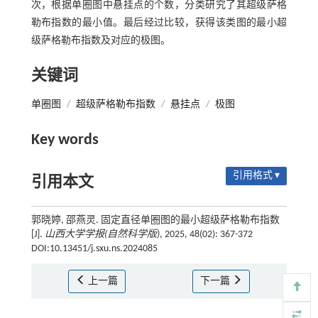
次，根据单圈图中悬挂点的个数，分类研究了其超级萨格
勒布指数的最小值。最后经过比较，获得该类图的最小超
级萨格勒布指数及对应的极图。
关键词
单圈图
/
超级萨格勒布指数
/
悬挂点
/
极图
Key words
引用格式 ▾
引用本文
郭晓婷, 邵燕灵. 固定直径单圈图的最小超级萨格勒布指数
[J].
山西大学学报(自然科学版)
, 2025, 48(02): 367-372
DOI:10.13451/j.sxu.ns.2024085
上一篇
下一篇