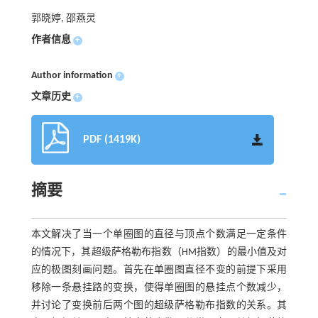
郭晓婷, 邵燕灵
作者信息
+
Author information
+
文章历史
+
PDF (1419K)
摘要
本文解决了当一个单圈图的直径与顶点个数满足一定条件
的情况下，其超级萨格勒布指数（HM指数）的最小值及对
应的极图刻画问题。首先在单圈图直径不变的前提下采用
移除一条悬挂路的变换，使得单圈图的悬挂点个数减少，
并讨论了变换前后两个图的超级萨格勒布指数的关系。其