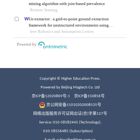
Copyright © Higher Education Press.
Powered by Beijing Magtech Co. Ltd
京ICP备12020869号-1
京ICP备150856号
京公网安备11010202008535号
网络出版服务许可证网出证(京)字第127号
Service: 010-58582445 (Technology);
010-58556485 (Subscription)
E-mail: subscribe@hep.com.cn