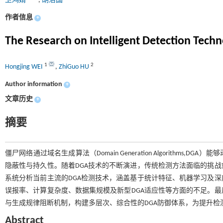
卫鸿婧
,
胡治国
作者信息
+
The Research on Intelligent Detection Tec
1
2
Hongjing WEI
,
ZhiGuo HU
Author information
+
文章历史
+
摘要
僵尸网络通过域名生成算法（Domain Generation Algorith
隐蔽性与持久性。随着DGA技术的不断演进，传统检测方法面临的挑
系统分析当前主流的DGA检测技术，涵盖基于统计特征、机器学习及
误报率、计算复杂度、数据集规模及新型DGA适应性等方面的不足。
与生成规律阻断机制，构建多层次、综合性的DGA防御体系，为提升
Abstract