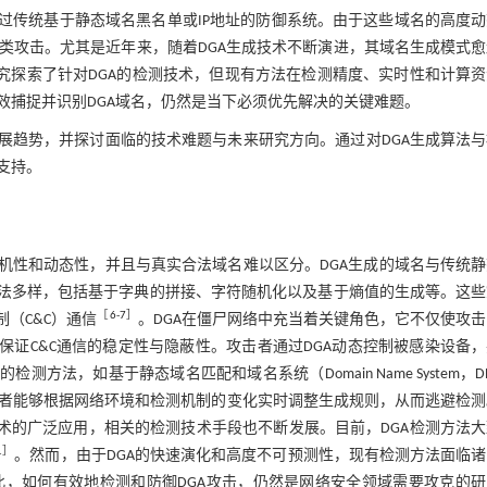
过传统基于静态域名黑名单或IP地址的防御系统。由于这些域名的高度
类攻击。尤其是近年来，随着DGA生成技术不断演进，其域名生成模式愈
究探索了针对DGA的检测技术，但现有方法在检测精度、实时性和计算
效捕捉并识别DGA域名，仍然是当下必须优先解决的关键难题。
展趋势，并探讨面临的技术难题与未来研究方向。通过对DGA生成算法
支持。
机性和动态性，并且与真实合法域名难以区分。DGA生成的域名与传统
方法多样，包括基于字典的拼接、字符随机化以及基于熵值的生成等。这些
［
6
-
7
］
（C&C）通信
。DGA在僵尸网络中充当着关键角色，它不仅使攻
保证C&C通信的稳定性与隐蔽性。攻击者通过DGA动态控制被感染设备
法，如基于静态域名匹配和域名系统（Domain Name System，D
者能够根据网络环境和检测机制的变化实时调整生成规则，从而逃避检测
技术的广泛应用，相关的检测技术手段也不断发展。目前，DGA检测方法
1
］
。然而，由于DGA的快速演化和高度不可预测性，现有检测方法面临
，如何有效地检测和防御DGA攻击，仍然是网络安全领域需要攻克的研