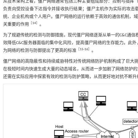
从技术架构上看，僵尸网络通常包括三种主要组成部分：控制与指挥（C
负责向受控设备下达指令并接收执行结果；僵尸主机作为实际的攻击
统、企业机构或个人用户。僵尸网络的运行依赖于高效的通信机制，域
［
14
］
关重要的作用
。
为了规避传统的检测与防御措施，现代僵尸网络逐渐从单一的C&C通信
效降低C&C服务器面临的集中化风险，提高僵尸网络的生存能力。此
［
15
-
16
］
为网络的检测与防御提出了更高的标准
。
僵尸网络的高隐蔽性和持续威胁特性对传统网络防护机制构成了巨大
在极短时间内快速生成大量的动态域名，从而进一步加剧了网络防护的
还需在实际应用中探索有效的检测与防护策略，从而更好地对抗不断升