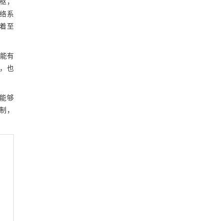
中枢，
络系
着至
构能有
，也
，能够
制，