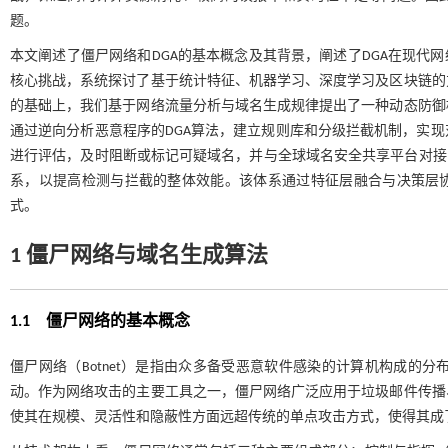
题。
本文阐述了僵尸网络和DGA的基本概念及其背景，阐述了DGA在现代
核心挑战，系统探讨了基于统计特征、机器学习、深度学习及区块链的
的基础上，我们基于网络流量分析与域名生成规律提出了一种动态防御
通过逆向分析恶意程序的DGA算法，建立规则库和分级拦截机制，实
进行评估，及时阻断或标记可疑域名，并与全球域名安全共享平台对接
系，以提高检测与拦截的整体效能。该体系通过特征层融合与决策层协
式。
1 僵尸网络与域名生成算法
1.1 僵尸网络的基本概念
僵尸网络（Botnet）是指由众多备受恶意软件感染的计算机构成的
动。作为网络攻击的主要工具之一，僵尸网络广泛应用于垃圾邮件传播
使其在规模、灵活性和隐蔽性方面远超传统的单点攻击方式，使得其成