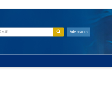
Adv search