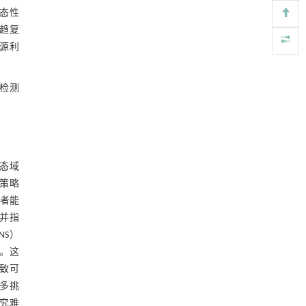
3 DGA检测技术潜在瓶颈
动态性
基于检流计的无对准误差全原位成像与激光加
[4]
趋复
3.1 DGA的演化与检测难度
工系统及其在泛半导体制造中的应用
资源利
Engineering
. 2026, Vol.58(3): 1-303
3.2 实时性与计算开销的权衡
https://doi.org/10.1016/j.eng.2025.07.041
3.3 假阳性与假阴性现象
与检测
PVDD: a practical benchmark dataset and
[5]
network for video denoising
4 DGA检测技术路线与对抗防御策略设计
Frontiers of Computer Science
. 2027, Vol.21(7):
4.1 DGA检测技术的设计
2107207-2107708
https://doi.org/10.1007/s11704-025-50966-0
静态域
4.1.1 新兴检测技术的应用
策略
4.1.2 跨领域协同检测方法
击者能
，并指
4.2 新型DGA攻击的对抗防御策略设计
NS）
4.2.1 基于流量行为分析的检测与响应
。这
策略
大致可
4.2.2 基于域名生成规律的阻断策略
诸多挑
究难
图5 多层次防御体系图