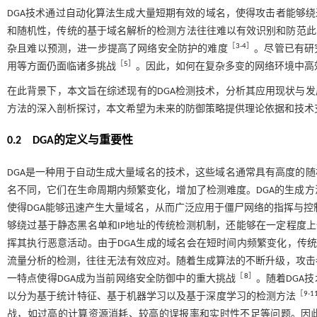
DGA技术通过自动化算法生成大量短期有效的域名，使得攻击者能够绕
和随机性，传统的基于域名解析的检测方法往往难以有效识别和防范此
［
3
-
4
］
杂且难以预测，进一步提高了网络安全防护的难度
。尽管已有研
［
5
］
用等方面仍面临诸多挑战
。因此，如何在复杂多变的网络环境中高
在此背景下，本文旨在综述现有的DGA检测技术，分析其应用现状与发
方法的深入剖析探讨，本文希望为未来的防御策略提供理论依据和技术
0.2 DGA的定义与重要性
DGA是一种用于自动生成大量域名的技术，这些域名通常具有高度的随
名不同，它们在生命周期内频繁变化，增加了检测难度。DGA的生成
使得DGA能够迅速产生大量域名，从而广泛应用于僵尸网络的指挥与控制
够绕过基于静态黑名单和IP地址的传统检测机制，还能够在一定程度上
挥其执行恶意活动。由于DGA生成的域名会在短时间内频繁变化，传统的检测方
流量分析的检测，往往无法有效应对。随着生成算法的不断升级，攻击
［
8
］
一特点使得DGA成为当前网络安全防御中的重大挑战
。随着DGA
［
9
-
1
以分为基于统计特征、基于机器学习以及基于深度学习的检测方法
战，如过高的计算资源消耗、较高的误报率和实时性不足等问题。因此