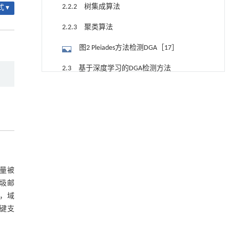
2.2.2 树集成算法
 ▾
2.2.3 聚类算法
图2 Pleiades方法检测DGA［17］
2.3 基于深度学习的DGA检测方法
TRPML1通过抑制VDAC1寡聚化调控线粒体稳态
[1]
2.3.1 卷积神经网络（CNN）
并改善心肌肥厚
Engineering
. 2026, Vol.58(3): 1-303
图3 HDGAetector模型的体系结构［23］
https://doi.org/10.1016/j.eng.2025.10.033
2.3.2 词向量（Word2Vec）
基于机器学习揭示二氢杨梅素抑制TGF-β/ALK5
[2]
2.3.3 循环神经网络（RNN）
信号通路治疗肺纤维化的新机制
Engineering
. 2026, Vol.58(3): 1-303
大量被
图4 循环神经网络判别DGA［7］
https://doi.org/10.1016/j.eng.2025.10.017
垃圾邮
2.3.4 其他深度模型
利用纳米结构增强水产养殖安全性——危害物
[3]
，域
检测与去除
关键支
2.4 基于区块链的DGA检测方法
Engineering
. 2026, Vol.58(3): 1-303
https://doi.org/10.1016/j.eng.2025.07.044