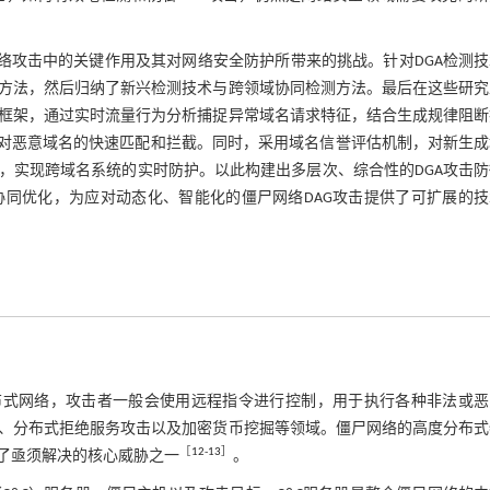
网络攻击中的关键作用及其对网络安全防护所带来的挑战。针对DGA检测
方法，然后归纳了新兴检测技术与跨领域协同检测方法。最后在这些研究
框架，通过实时流量行为分析捕捉异常域名请求特征，结合生成规律阻断
现对恶意域名的快速匹配和拦截。同时，采用域名信誉评估机制，对新生成
，实现跨域名系统的实时防护。以此构建出多层次、综合性的DGA攻击防
同优化，为应对动态化、智能化的僵尸网络DAG攻击提供了可扩展的技
分布式网络，攻击者一般会使用远程指令进行控制，用于执行各种非法或
、分布式拒绝服务攻击以及加密货币挖掘等领域。僵尸网络的高度分布式
［
12
-
13
］
了亟须解决的核心威胁之一
。