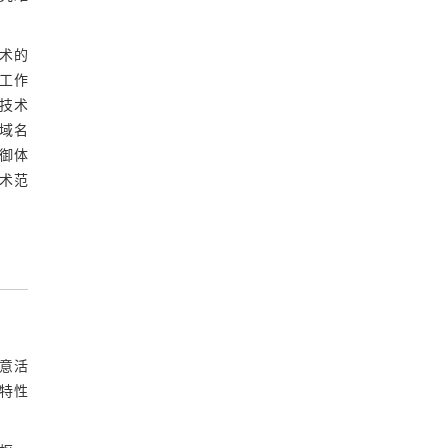
5 结论
技术的
参考文献
工作
技术
基金资助
域名
御体
术范
恶意活
特性