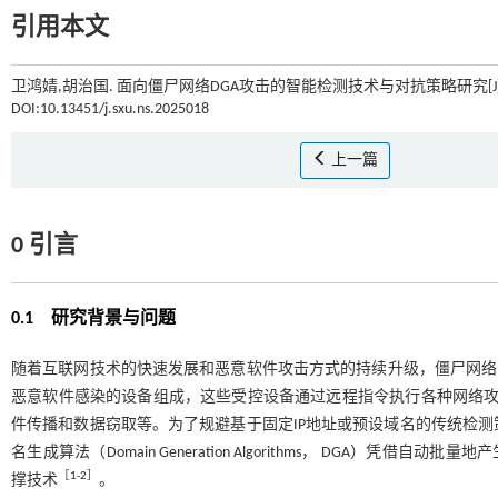
引用本文
卫鸿婧,胡治国. 面向僵尸网络DGA攻击的智能检测技术与对抗策略研究[J]
DOI:10.13451/j.sxu.ns.2025018
上一篇
0 引言
0.1 研究背景与问题
随着互联网技术的快速发展和恶意软件攻击方式的持续升级，僵尸网络（
恶意软件感染的设备组成，这些受控设备通过远程指令执行各种网络攻击，例如分布式拒绝
件传播和数据窃取等。为了规避基于固定IP地址或预设域名的传统检
名生成算法（Domain Generation Algorithms， DGA
［
1
-
2
］
撑技术
。