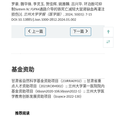
罗豪, 魏华锋, 李灵玉, 贺佳辉, 姚雅韡, 吕兴华. 环泊酚可抑
-
制System Xc
/GPX4通路介导的铁死亡减轻大鼠肾缺血再灌注
损伤[J].
兰州大学学报（医学版）
, 2024, 50(01): 7-15
DOI:10.13885/j.issn.1000-2812.2024.01.002
上一篇
下一篇
基金资助
甘肃省自然科学基金资助项目（23JRRA0932）;; 甘肃省重
点人才资助项目（2021RCXM002）;; 兰州大学第一医院院内
基金资助项目（ldyyyn2020-106;ldyyyn2022-1）;; 兰州大学医
学教育创新发展资助项目（lzuyxcx-2022-130）