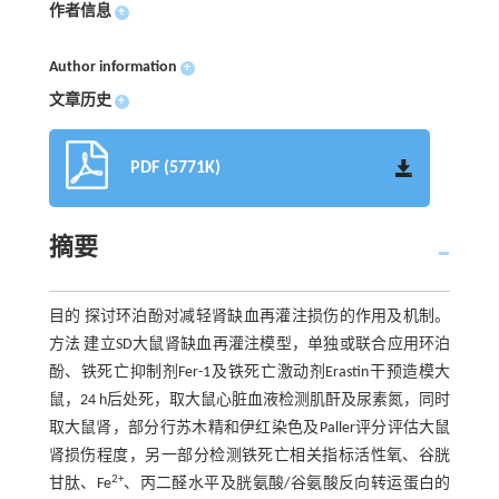
作者信息
+
Author information
+
文章历史
+
PDF (5771K)
摘要
目的 探讨环泊酚对减轻肾缺血再灌注损伤的作用及机制。
方法 建立SD大鼠肾缺血再灌注模型，单独或联合应用环泊
酚、铁死亡抑制剂Fer-1及铁死亡激动剂Erastin干预造模大
鼠，24 h后处死，取大鼠心脏血液检测肌酐及尿素氮，同时
取大鼠肾，部分行苏木精和伊红染色及Paller评分评估大鼠
肾损伤程度，另一部分检测铁死亡相关指标活性氧、谷胱
2+
甘肽、Fe
、丙二醛水平及胱氨酸/谷氨酸反向转运蛋白的