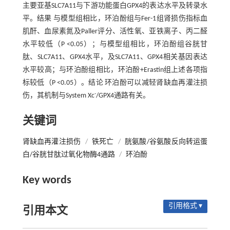
主要亚基SLC7A11与下游功能蛋白GPX4的表达水平及转录水
平。结果 与模型组相比，环泊酚组与Fer-1组肾损伤指标血
肌酐、血尿素氮及Paller评分、活性氧、亚铁离子、丙二醛
水平较低（P <0.05）；与模型组相比，环泊酚组谷胱甘
肽、SLC7A11、GPX4水平，及SLC7A11、GPX4相关基因表达
水平较高；与环泊酚组相比，环泊酚+Erastin组上述各项指
标较低（P <0.05）。结论 环泊酚可以减轻肾缺血再灌注损
-
伤，其机制与System Xc
/GPX4通路有关。
关键词
肾缺血再灌注损伤
/
铁死亡
/
胱氨酸/谷氨酸反向转运蛋
白/谷胱甘肽过氧化物酶4通路
/
环泊酚
Key words
引用格式 ▾
引用本文