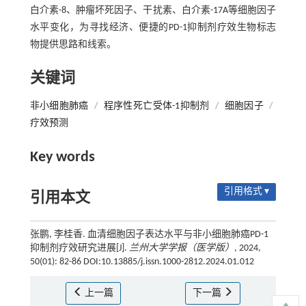
白介素-8、肿瘤坏死因子、干扰素、白介素-17A等细胞因子
水平变化，为寻找经济、便捷的PD-1抑制剂疗效生物标志
物提供思路和线索。
关键词
非小细胞肺癌
/
程序性死亡受体-1抑制剂
/
细胞因子
/
疗效预测
Key words
引用格式 ▾
引用本文
张鹏, 李桂香. 血清细胞因子表达水平与非小细胞肺癌PD-1
抑制剂疗效研究进展[J].
兰州大学学报（医学版）
, 2024,
50(01): 82-86 DOI:10.13885/j.issn.1000-2812.2024.01.012
上一篇
下一篇