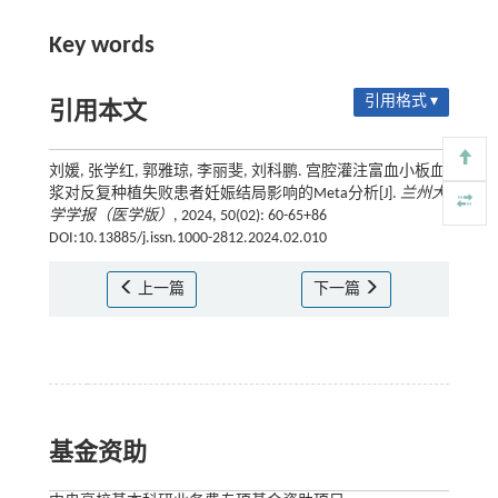
Key words
引用格式 ▾
引用本文
刘媛, 张学红, 郭雅琼, 李丽斐, 刘科鹏. 宫腔灌注富血小板血
浆对反复种植失败患者妊娠结局影响的Meta分析[J].
兰州大
学学报（医学版）
, 2024, 50(02): 60-65+86
DOI:10.13885/j.issn.1000-2812.2024.02.010
上一篇
下一篇
基金资助