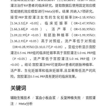
灌注治疗RIF患者的临床研究。提取数据后使用固定效应模
型或随机效应模型进行Meta分析。结果 共纳入7项研究。
接受PRP宫腔灌注女性的生化妊娠率[OR=2.18,95%CI:
[1.34,3.52],P <0.05]、临床妊娠率（OR=2.47,95%CI:
[1.66,3.68],P <0.05）、活产率（OR=5.00,95%CI:
[1.09,22.99],P <0.05）和胚胎种植率（OR=1.99,95%CI:
[1.36,2.93],P <0.05）高于对照组，流产率低于对照组
（OR=0.28,95%CI:[0.10,0.77],P <0.05）。亚组分析显示宫腔
灌注0.5 mL PRP组的临床妊娠率高于宫腔灌注1.0 mL PRP组
（P <0.05），流产率低于宫腔灌注1.0 mL PRP组（P
<0.05）。结论 宫腔灌注PRP可提高RIF患者的胚胎种植率、
活产率、生化妊娠率和临床妊娠率,且显著降低流产的风
险，宫腔灌注0.5 mL PRP具有更好的临床效果。
关键词
辅助生殖技术
/
富血小板血浆
/
反复种植失败
/
宫腔灌
注
/
Meta分析