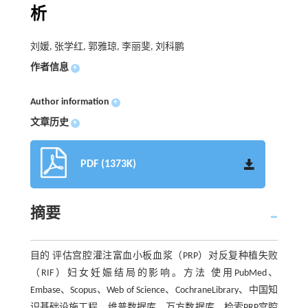
析
刘媛, 张学红, 郭雅琼, 李丽斐, 刘科鹏
作者信息
+
Author information
+
文章历史
+
PDF (1373K)
摘要
目的 评估宫腔灌注富血小板血浆（PRP）对反复种植失败
（RIF）妇女妊娠结局的影响。方法 使用PubMed、
Embase、Scopus、Web of Science、CochraneLibrary、中国知
识基础设施工程、维普数据库、万方数据库，检索PRP宫腔