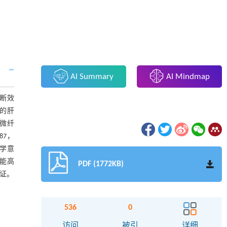
AI Summary
AI Mindmap
诊断效
子的肝
轻微纤
887，
计学意
效能高
PDF (1772KB)
验证。
536
0
访问
被引
详细