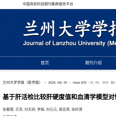
中国高校科技期刊集群服务平台
首页
期刊介绍
兰州大学学报（医学版）
››
2024, Vol. 50
››
Issue (03)
: 35 -43.
DOI:
10.
基于肝活检比较肝硬度值和血清学模型对
张春霞, 王亮, 刘天府, 李娟, 刘元元, 裴志燕, 张岭漪