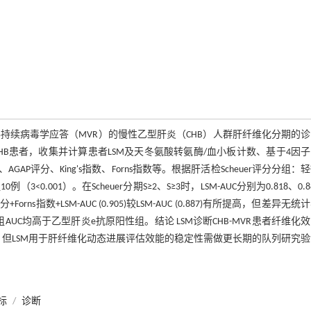
对获得持续病毒学应答（MVR）的慢性乙型肝炎（CHB）人群肝纤维化分期的
2的CHB患者，收集并计算患者LSM及天冬氨酸转氨酶/血小板计数、基于4因
P评分、King's指数、Forns指数等。根据肝活检Scheuer评分分组：
10例（3
<0.001）。在Scheuer分期S≥2、S≥3时，LSM-AUC分别为0.818、0.
ns指数+LSM-AUC (0.905)较LSM-AUC (0.887)有所提高，但差异无统
原阴性组AUC均高于乙型肝炎e抗原阳性组。结论 LSM诊断CHB-MVR患者纤维化
强。但LSM用于肝纤维化动态进展评估效能的稳定性需做更长期的队列研究
标
/
诊断