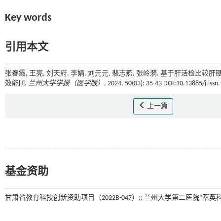
Key words
引用本文
张春霞, 王亮, 刘天府, 李娟, 刘元元, 裴志燕, 张岭漪. 基于肝
效能[J].
兰州大学学报（医学版）
, 2024, 50(03): 35-43 DOI:10.13885/j.iss
上一篇
基金资助
甘肃省教育科技创新资助项目（2022B-047）;; 兰州大学第二医院“萃英科技