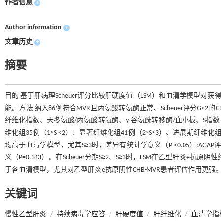
作者信息
+
Author information
+
文章历史
+
摘要
目的 基于肝病理Scheuer评分比较肝硬度值（LSM）和血清学模型
能。方法 纳入86例符合MVR且丙氨酸转氨酶正常、Scheuer评分G<
纤维化指数、天冬氨酸/丙氨酸转氨酶、γ-谷氨酰转移酶/血小板、S指数、AGA
维化组35例（1≤S <2）、显著纤维化组41例（2≤S≤3）、进展期纤维化组
均高于血清学模型，尤其S≥3时，差异有统计学意义（P <0.05）;AGAP评分+For
义（P=0.313）。在Scheuer分期S≥2、S≥3时，LSM在乙型肝炎e抗
于各血清模型，尤其对乙型肝炎e抗原阴性CHB-MVR患者评估作用更
关键词
慢性乙型肝炎
/
持续病毒学应答
/
肝硬度值
/
肝纤维化
/
血清学指