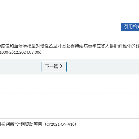
引用格式
活检比较肝硬度值和血清学模型对慢性乙型肝炎获得持续病毒学应答人群肝纤维化的
n.1000-2812.2024.03.006
下一篇
创新”计划资助项目（CY2021-QN-A18）