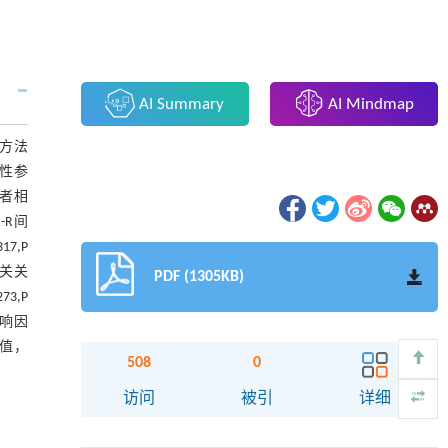
AI Summary
AI Mindmap
。方法
异性参
患者相
-R间
17,P
相关关
PDF (1305KB)
73,P
影响因
价值，
508
0
访问
被引
详细