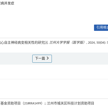
尿病并发症
引用格式
尿病心自主神经病变相关性的研究[J].
兰州大学学报（医学版）
, 2024, 50(04): 
下一篇
研基金资助项目（23JRRA1499）;; 兰州市城关区科技计划资助项目