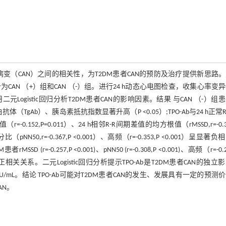
变（CAN）之间的相关性，为T2DM患者CAN的预防及治疗提供新思路
CAN （+）组和CAN （-）组。进行24 h动态心电图检查，收集心率变
Logistic回归分析T2DM患者CAN的影响因素。结果 与CAN （-）组
TgAb）、胰岛素抵抗指数显著升高（P <0.05）;TPO-Ab与24 h正常R
r=-0.152,P=0.011）、24 h相邻R-R间期差值的均方根值（rMSSD,r=-0.3
50,r=-0.367,P <0.001）、高频（r=-0.353,P <0.001）呈显著负
r=-0.257,P <0.001)、pNN50 (r=-0.308,P <0.001)、高频（r=-0.2
显著正相关关系。二元Logistic回归分析提示TPO-Ab是T2DM患者CAN的独立
U/mL。结论 TPO-Ab可能对T2DM患者CAN的发生、发展具有一定的预测
AN。