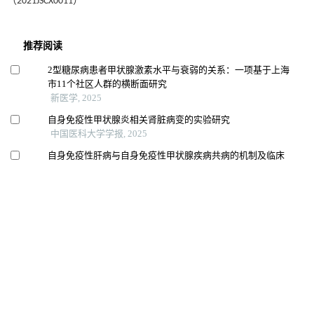
（2021JSCX0011）