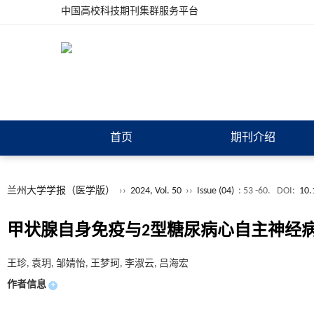
中国高校科技期刊集群服务平台
首页
期刊介绍
兰州大学学报（医学版）
››
2024, Vol. 50
››
Issue (04)
: 53 -60.
DOI:
10.
甲状腺自身免疫与2型糖尿病心自主神经
王珍, 袁玥, 邹婧怡, 王梦珂, 李淑云, 吕海宏
作者信息
+