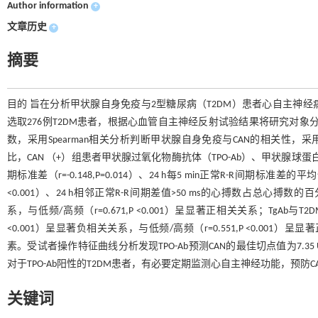
Author information
+
文章历史
+
摘要
目的 旨在分析甲状腺自身免疫与2型糖尿病（T2DM）患者心自主神经病
选取276例T2DM患者，根据心血管自主神经反射试验结果将研究对象分为
数，采用Spearman相关分析判断甲状腺自身免疫与CAN的相关性，采用二元
比，CAN （+）组患者甲状腺过氧化物酶抗体（TPO-Ab）、甲状腺球蛋白抗体（
期标准差（r=-0.148,P=0.014）、24 h每5 min正常R-R间期标准差的平均值（
<0.001）、24 h相邻正常R-R间期差值>50 ms的心搏数占总心搏数的百分比（pNN
系，与低频/高频（r=0.671,P <0.001）呈显著正相关关系；TgAb与T2DM患者rMSSD (
<0.001）呈显著负相关关系，与低频/高频（r=0.551,P <0.001）呈
素。受试者操作特征曲线分析发现TPO-Ab预测CAN的最佳切点值为7.35 
对于TPO-Ab阳性的T2DM患者，有必要定期监测心自主神经功能，预防C
关键词