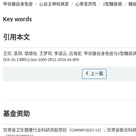
甲状腺自身免疫
/
心自主神经病变
/
心率变异性
/
2型糖尿病
/
糖
Key words
引用本文
王珍, 袁玥, 邹婧怡, 王梦珂, 李淑云, 吕海宏. 甲状腺自身免疫与2型糖
DOI:10.13885/j.issn.1000-2812.2024.04.009
上一篇
基金资助
甘肃省卫生健康行业科研资助项目（GSWSKY2023-13）;; 甘肃省联合科