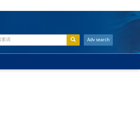
Adv search