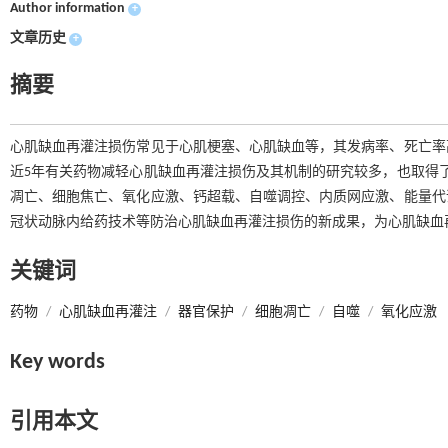
Author information
+
文章历史
+
摘要
心肌缺血再灌注损伤常见于心肌梗塞、心肌缺血等，其发病率、死亡率
近5年有关药物减轻心肌缺血再灌注损伤及其机制的研究较多，也取得
凋亡、细胞焦亡、氧化应激、钙超载、自噬调控、内质网应激、能量代
冠状动脉内给药技术等防治心肌缺血再灌注损伤的新成果，为心肌缺血
关键词
药物
/
心肌缺血再灌注
/
器官保护
/
细胞凋亡
/
自噬
/
氧化应激
Key words
引用本文