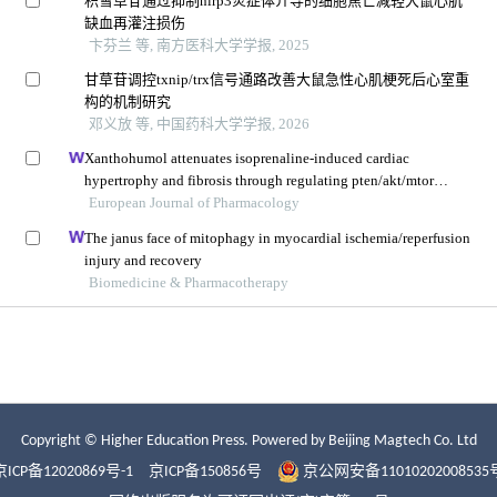
Copyright © Higher Education Press.
Powered by Beijing Magtech Co. Ltd
京ICP备12020869号-1
京ICP备150856号
京公网安备11010202008535