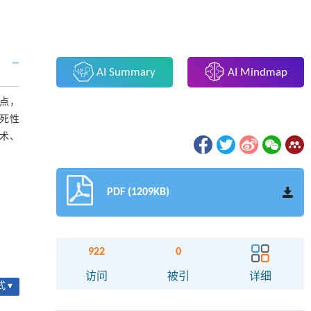
AI Summary
AI Mindmap
点，
死性
术、
PDF (1209KB)
922
0
访问
被引
详细
 ▾