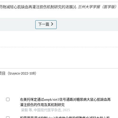
赵紫岑. 药物减轻心肌缺血再灌注损伤机制研究的进展[J].
兰州大学学报（医学版
下一篇
uyxcx-2022-108）