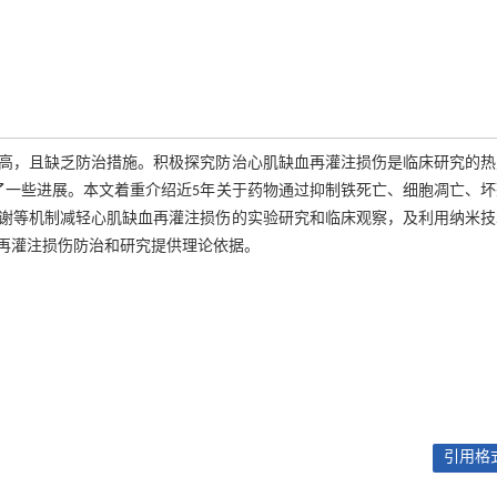
高，且缺乏防治措施。积极探究防治心肌缺血再灌注损伤是临床研究的热
了一些进展。本文着重介绍近5年关于药物通过抑制铁死亡、细胞凋亡、坏
谢等机制减轻心肌缺血再灌注损伤的实验研究和临床观察，及利用纳米技
再灌注损伤防治和研究提供理论依据。
引用格式