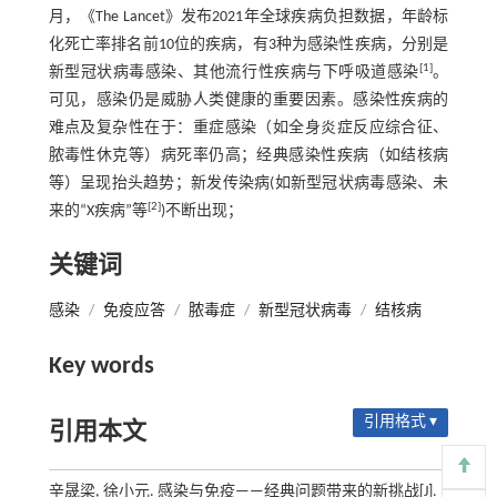
月，《The Lancet》发布2021年全球疾病负担数据，年龄标
化死亡率排名前10位的疾病，有3种为感染性疾病，分别是
[1]
新型冠状病毒感染、其他流行性疾病与下呼吸道感染
。
可见，感染仍是威胁人类健康的重要因素。感染性疾病的
难点及复杂性在于：重症感染（如全身炎症反应综合征、
脓毒性休克等）病死率仍高；经典感染性疾病（如结核病
等）呈现抬头趋势；新发传染病(如新型冠状病毒感染、未
[2]
来的“X疾病”等
)不断出现；
关键词
感染
/
免疫应答
/
脓毒症
/
新型冠状病毒
/
结核病
Key words
引用格式 ▾
引用本文
辛晟梁, 徐小元. 感染与免疫——经典问题带来的新挑战[J].