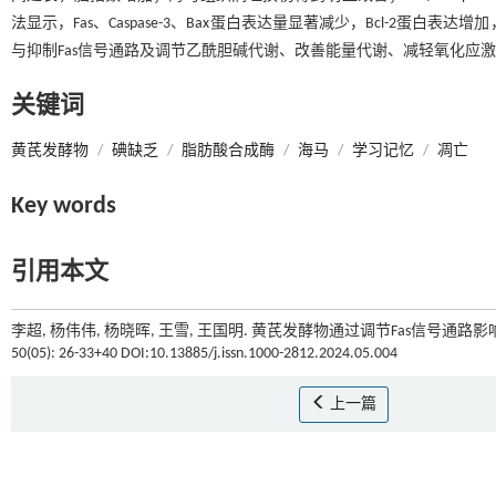
法显示，Fas、Caspase-3、Bax蛋白表达量显著减少，Bcl-2
与抑制Fas信号通路及调节乙酰胆碱代谢、改善能量代谢、减轻氧化应
关键词
黄芪发酵物
/
碘缺乏
/
脂肪酸合成酶
/
海马
/
学习记忆
/
凋亡
Key words
引用本文
李超, 杨伟伟, 杨晓晖, 王雪, 王国明. 黄芪发酵物通过调节Fas信号通
50(05): 26-33+40 DOI:10.13885/j.issn.1000-2812.2024.05.004
上一篇