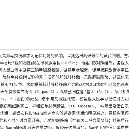
大鼠海马损伤和学习记忆功能的影响，以期选出药效最佳的黄芪制剂。方法
-1
-3
-1
 g·kg
组和阳性药(左甲状腺素钠9×10
mg·L
)组。除对照组外，各组
检测各组大鼠血清中游离三碘甲腺原氨酸、游离甲状腺素、促甲状腺激素水平
水平；酶联免疫吸附试验检测血清乙酰胆碱转移酶、乙酰胆碱酯酶、过氧化
-伊红染色、末端脱氧核苷酸转移酶介导的dUTP缺口末端标记染色观
酶-3 （Caspase-3）、B淋巴细胞瘤-2基因（Bcl-2）、Bcl-2相
3、Bax、Bcl-2蛋白的表达。结果 与对照组比较，模型组大鼠学习记忆能力
细胞凋亡，神经细胞排列紊乱、Fas、Caspase-3、Bax基因及蛋白
伏期、错误次数和Morris水迷宫实验逃避潜伏期均明显减少，目标象限
性和乙酰胆碱含量升高，乙酰胆碱酯酶活性和丙二醛含量降低；缺氧后存
Bax mRNA相对表达量减少，Bcl-2表达量增加，Bax/Bcl-2降低；蛋白