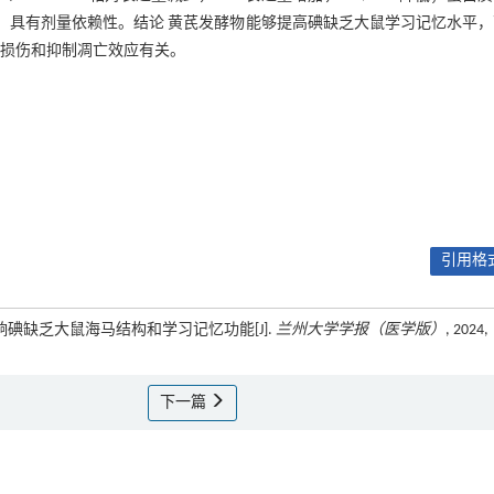
蛋白表达增加，具有剂量依赖性。结论 黄芪发酵物能够提高碘缺乏大鼠学习记忆水平
激损伤和抑制凋亡效应有关。
引用格式
路影响碘缺乏大鼠海马结构和学习记忆功能[J].
兰州大学学报（医学版）
, 2024,
下一篇