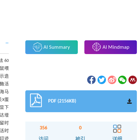
AI Summary
AI Mindmap
 60
大鼠喂
显示造
氢酶活
察海马
关X蛋
PDF (2156KB)
明显下
表达增
停留时
356
0
活时
质印迹
访问
被引
详细