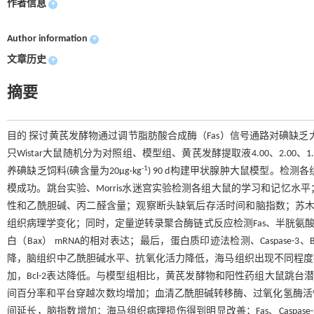
作者信息
+
Author information
+
文章历史
+
摘要
目的 探讨黄芪发酵物通过调节脂肪酸合成酶（Fas）信号通路对碘缺乏
只Wistar大鼠随机分为对照组、模型组、黄芪发酵提取液4.00、2.00、1.00
-1
养碘缺乏饲料(碘含量为20μg·kg
) 90 d构建甲状腺肿大鼠模型。
模成功。跳台实验、Morris水迷宫实验检测各组大鼠的学习和记忆
性和乙酰胆碱、丙二醛含量；观察断头缺氧后存活时间和脑指数；苏木精
组织病理学变化；同时，定量逆转录聚合酶链式反应检测Fas、半胱氨酸天冬氨酸蛋白
白（Bax） mRNA的相对表达；最后，蛋白质印迹法检测、Caspase-
降，脑组织中乙酰胆碱水平、抗氧化活力降低，海马组织出现不同程度损伤和
加，Bcl-2表达降低。与模型组相比，黄芪发酵物和阳性药组大鼠跳台潜
间百分率和平台穿越次数均增加；血清乙酰胆碱转移酶、过氧化氢酶活
间延长，脑指数增加；海马组织病理损伤得到明显改善；Fas、Caspase-3、