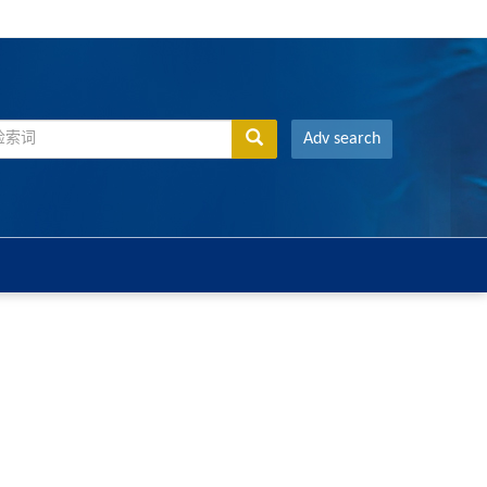
Adv search