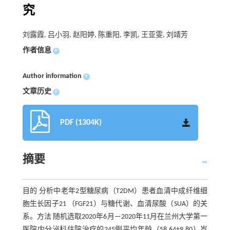
究
刘露霞, 吕小羽, 赵阳婷, 陈重阳, 李凯, 王亚雯, 刘靖芳
作者信息
+
Author information
+
文章历史
+
PDF (1304K)
摘要
目的 分析中老年2型糖尿病（T2DM）患者血清中成纤维细
胞生长因子21 （FGF21）与糖代谢、血清尿酸（SUA）的关
系。方法 随机选取2020年6月—2020年11月在兰州大学第一
医院内分泌科住院治疗的245例平均年龄（58.64±9.80）岁