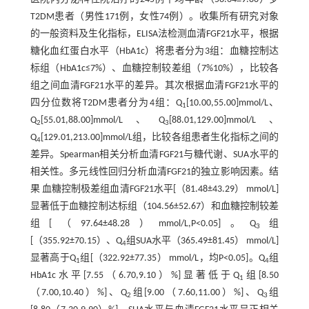
T2DM患者（男性171例，女性74例）。收集所有研究对象
的一般资料及生化指标，ELISA法检测血清FGF21水平，根据
糖化血红蛋白水平（HbA1c）将患者分为3组：血糖控制达
标组（HbA1c≤7%）、血糖控制较差组（7%
10%），比较各
组之间血清FGF21水平的差异。其次根据血清FGF21水平的
四分位数将T2DM患者分为4组：Q
[10.00,55.00]mmol/L、
1
Q
[55.01,88.00]mmol/L、Q
[88.01,129.00]mmol/L、
2
3
Q
[129.01,213.00]mmol/L组，比较各组患者生化指标之间的
4
差异。Spearman相关分析血清FGF21与糖代谢、SUA水平的
相关性。多元线性回归分析血清FGF21的独立影响因素。结
果 血糖控制极差组血清FGF21水平[（81.48±43.29） mmol/L]
显著低于血糖控制达标组（104.56±52.67）和血糖控制较差
组[（97.64±48.28）mmol/L,P<0.05]。Q
组
3
[（355.92±70.15）、Q
组SUA水平（365.49±81.45） mmol/L]
4
显著高于Q
组[（322.92±77.35） mmol/L，均P<0.05]。Q
组
1
4
HbA1c水平[7.55（6.70,9.10）%]显著低于Q
组[8.50
1
（7.00,10.40）%]、Q
组[9.00（7.60,11.00）%]、Q
组
2
3