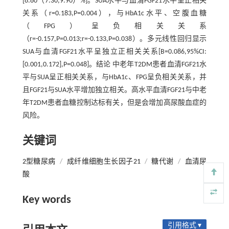
[8.80（7.30,9.90）%]。SUA水平与血清FGF21水平呈正相关
关系（r=0.183,P=0.004），与HbA1c水平、空腹血糖
（FPG）呈负相关关系
（r=-0.157,P=0.013;r=-0.133,P=0.038）。多元线性回归显示
SUA与血清FGF21水平呈独立正相关关系[B=0.086,95%CI:
[0.001,0.172],P=0.048]。结论 中老年T2DM患者血清FGF21水
平与SUA呈正相关关系，与HbA1c、FPG呈负相关关系，并
且FGF21与SUA水平增加独立相关。高水平血清FGF21与中老
年T2DM患者血糖控制达标有关，但是会增加高尿酸血症的
风险。
关键词
2型糖尿病
/
成纤维细胞生长因子21
/
糖代谢
/
血清尿
酸
Key words
引用格式 ▾