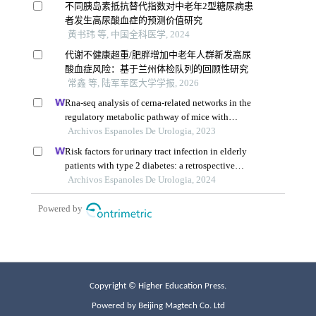
Copyright © Higher Education Press.
Powered by Beijing Magtech Co. Ltd