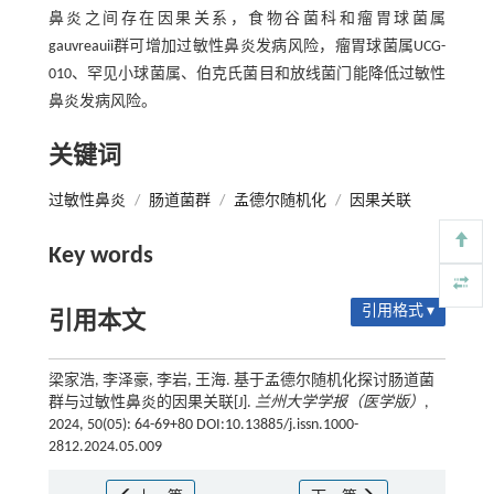
鼻炎之间存在因果关系，食物谷菌科和瘤胃球菌属
gauvreauii群可增加过敏性鼻炎发病风险，瘤胃球菌属UCG-
010、罕见小球菌属、伯克氏菌目和放线菌门能降低过敏性
鼻炎发病风险。
关键词
过敏性鼻炎
/
肠道菌群
/
孟德尔随机化
/
因果关联
Key words
引用格式 ▾
引用本文
梁家浩, 李泽豪, 李岩, 王海. 基于孟德尔随机化探讨肠道菌
群与过敏性鼻炎的因果关联[J].
兰州大学学报（医学版）
,
2024, 50(05): 64-69+80 DOI:10.13885/j.issn.1000-
2812.2024.05.009