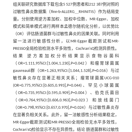
组关联研究数据库下载包含5 527例患者和212 387例对照的
过敏性鼻炎数据集（finn-b-ALLERG＿RHINITIS）作为结局变
量。分别使用逆方差加权、加权中位数、MR-Egger、加权
模式和简单模式进行两样本孟德尔随机化分析，以优势比
（OR）评估肠道菌群与过敏性鼻炎的因果关联。同时利用
留一法进行敏感性分析，以MR-Egger截距测试和MR-
PRESSO全局检验检测水平多效性，Cochran'sQ检测异质性。
结果 逆方差加权分析结果显示食物谷菌科
（OR=1.111,95%CI:[1.004,1.230],P=0.042）和瘤胃球菌属
gauvreauii群（OR=1.263,95%CI:[1.044,1.528],P=0.016）与过
敏性鼻炎存在显著正相关关系；瘤胃球菌属UCG-010
(OR=0.775,95%CI:[0.605,0.993],P=0.044)、罕见小球菌属
（OR=0.735,95%CI:[0.595,0.909],P=0.004）、伯克氏菌目
（OR=0.764,95%CI:[0.606,0.963],P=0.023）和放线菌门
（OR=0.798,95%CI:[0.657,0.970],P=0.024）与过敏性鼻炎存
在显著负相关关系。此外，留一法敏感性分析结果稳定，
MR-Egger截距测试和MR-PRESSO全局检验无水平多效性，
Cochran'sQ检验显示不存在异质性。结论 肠道菌群和过敏性