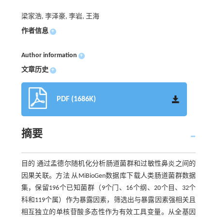
梁家浩, 李泽豪, 李岩, 王海
作者信息
+
Author information
+
文章历史
+
PDF (1686K)
摘要
目的 通过孟德尔随机化分析肠道菌群和过敏性鼻炎之间的
因果关联。方法 从MiBioGen数据库下载人类肠道菌群数据
集，保留196个已知菌群（9个门、16个纲、20个目、32个
科和119个属）作为暴露因素，筛选出与暴露因素强相关且
相互独立的单核苷酸多态性作为有效工具变量。从全基因