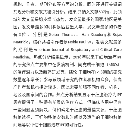
机构、作者、期刊分布等方面的分析。同时还进行关键词
共现分析和文献共被引分析。结果 共纳入文献637篇，此领
域年发文量呈稳步增长态势，发文量最多的国家/地区是美
国，发文量最多的机构是匹兹堡大学，发文量最多的作者
有3位，分别是Geiser Thomas、Han Xiaodong和Rojas
Mauricio，核心共被引作者是Noble Paul W，发表文献最多
的期刊是American Journal of Respiratory and Critical Care
Medicine。热点分析结果显示，2018年以来干细胞治疗IPF
的研究热点主要集中在发病机制、间充质干细胞（MSCs）
的治疗潜力以及新药研发等。结论 干细胞在IPF领域的研究
数量逐年增长；参与该领域研究的作者和机构众多，但高
产作者和机构相对较少，因此需要加强不同作者、机构、
地区及国家间的合作。热点分析结果显示干细胞治疗为IPF
患者提供了一种很有前景的治疗方式，但临床应用中仍有
一些问题亟须解决，例如确定干细胞的最佳来源、干细胞
移植途径、干细胞移植次数和时间以及适当的干细胞移植
间隔等以评估干细胞治疗IPF的可行性。