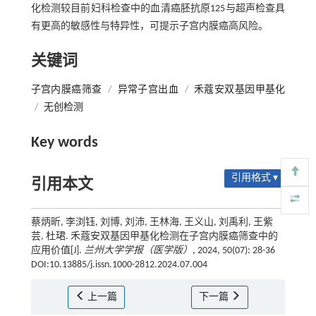
化检测较目前妇科检查中的血清癌胚抗原125与超声检查具
有更高的敏感性与特异性，可提示子宫内膜癌高风险。
关键词
子宫内膜癌筛查
/
异常子宫出血
/
禾蔻安双基因甲基化
/
无创检测
Key words
引用格式 ▾
引用本文
蔡炳昕, 李浏钰, 刘博, 刘沛, 王林海, 王义山, 刘禹利, 王紫
芸, 杜珺. 禾蔻安双基因甲基化检测在子宫内膜癌筛查中的
应用价值[J].
兰州大学学报（医学版）
, 2024, 50(07): 28-36
DOI:10.13885/j.issn.1000-2812.2024.07.004
上一篇
下一篇