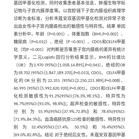
基因甲基化检测，同时收集患者基本信息、肿瘤生物学标
记物与子宫内膜厚度等。以宫腔镜下子宫内膜组织病理学
诊断为金标准，分析禾蔻安双基因甲基化检测对异常子宫
出血女性中子宫内膜癌检出的敏感性与特异性。结果 单因
素分析中，年龄（P=0.001）、体重指数（BMI,P=0.002）、
糖尿病（P=0.012）、绝经（P <0.001）、CDO1和CELF4甲基
化（均P <0.001）对判断是否罹患子宫内膜癌的差异有统计
学意义。二元Logistic回归分析结果显示，BMI的比值比
（OR）为3.970 (95%CI:[1.058,14.895],P=0.041)，绝经的OR
为18.702 (95%CI:[1.847,189.370],P=0.013), CDO1、 CELF4甲基
化的OR分别为22.351 (95%CI:[2.250,221.989],P=0.008)、
60.995 (95%CI:[5.992,620.920],P=0.001)。CDO1和CELF4甲基
化检测敏感性为91.2%(95%CI:[76.3%,98.1%])、特异性为
96.7%(95%CI:[93.0%, 98.8%])；超声检查的敏感性、特异性
分别为55.9%(95%CI:[37.9%,72.8%])和78.6%(95%CI:
[71.9%,84.3%])。血清癌胚抗原125检查的敏感性、特异性分
别为32.4%(95%CI:[17.4%, 50.5%])和76.4%(95%CI:
[69.0%,82.8%])。结论 对于绝经后女性，禾蔻安双基因甲基