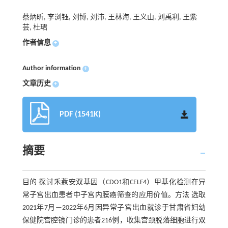
蔡炳昕, 李浏钰, 刘博, 刘沛, 王林海, 王义山, 刘禹利, 王紫
芸, 杜珺
作者信息
+
Author information
+
文章历史
+
PDF (1541K)
摘要
目的 探讨禾蔻安双基因（CDO1和CELF4）甲基化检测在异
常子宫出血患者中子宫内膜癌筛查的应用价值。方法 选取
2021年7月—2022年6月因异常子宫出血就诊于甘肃省妇幼
保健院宫腔镜门诊的患者216例，收集宫颈脱落细胞进行双