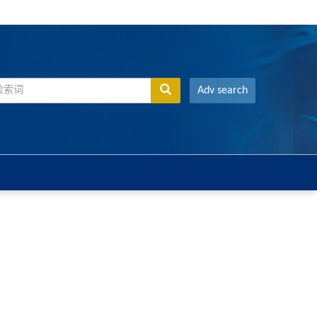
Adv search