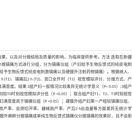
效果，以及对分娩结局及质量的影响，为临床提供参考。方法 选取在新疆
分娩镇痛方式进行分组，分为镇痛仪组（产妇给予生物反馈式的经皮电刺
给予生物反馈式经皮电刺激镇痛以及硬膜外注射药物镇痛）。根据纳入、
(T1)、镇痛后2 h (T2)、宫口全开时（T3）视觉模拟评分、分娩方式、
满意度。结果 3组产妇一般情况比较差异无统计学意义（P> 0.05）;3组产
时刻较T0时刻视觉模拟评分低（P <0.05）；联合组产妇T1、T2、T3时刻视
产妇满意度高于镇痛仪组（P <0.05）；硬膜外组产妇第一产程较镇痛仪组
评分、剖宫产率、会阴切开率、器械助产率、产后2 h出血量等方面差异无统计
单纯硬膜外麻醉分娩镇痛或单纯生物反馈式镇痛仪分娩镇痛的效果好，且不会