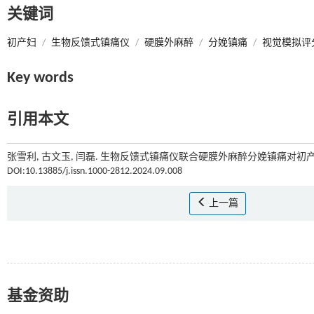
关键词
初产妇
/
生物反馈式镇痛仪
/
硬膜外麻醉
/
分娩镇痛
/
视觉模拟评
Key words
引用本文
张雪利, 古文玉, 闫磊. 生物反馈式镇痛仪联合硬膜外麻醉分娩镇痛对初产
DOI:10.13885/j.issn.1000-2812.2024.09.008
上一篇
基金资助