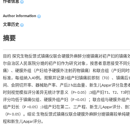
作者信息
+
Author information
+
文章历史
+
摘要
目的 探究生物反馈式镇痛仪联合硬膜外麻醉分娩镇痛对初产妇的镇痛
尔自治区人民医院分娩的初产妇作为研究对象，按患者意愿接受不同
痛）、硬膜外组（产妇给予硬膜外注射药物镇痛）和联合组（产妇同时
标准，每组纳入40例。观察并记录3组产妇镇痛前即刻（T0）、镇痛后1 h 
间、会阴切开率、器械助产率、产后2 h出血量、新生儿Apgar评分及患者
时刻视觉模拟评分差异无统计学意义（P> 0.05）;3组产妇T1、T2、T3
评分均低于镇痛仪组、硬膜外组产妇（P <0.05）；联合组与硬膜外组
组产妇长（P <0.05）;3组产妇在第二、三产程、新生儿Apgar
（P> 0.05）。结论 生物反馈式镇痛仪联合硬膜外麻醉分娩镇痛较
程和新生儿Apgar评分。