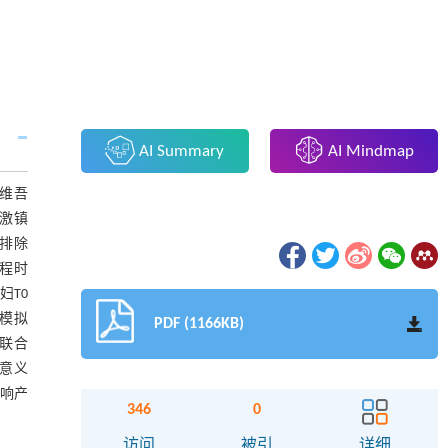
AI Summary
AI Mindmap
维吾
激镇
排除
产程时
妇T0
觉模拟
PDF (1166KB)
、联合
学意义
影响产
346
0
访问
被引
详细