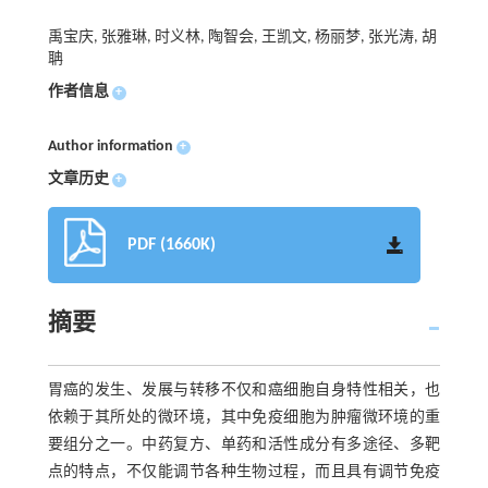
禹宝庆, 张雅琳, 时义林, 陶智会, 王凯文, 杨丽梦, 张光涛, 胡
聃
作者信息
+
Author information
+
文章历史
+
PDF (1660K)
摘要
胃癌的发生、发展与转移不仅和癌细胞自身特性相关，也
依赖于其所处的微环境，其中免疫细胞为肿瘤微环境的重
要组分之一。中药复方、单药和活性成分有多途径、多靶
点的特点，不仅能调节各种生物过程，而且具有调节免疫