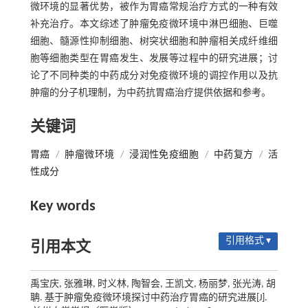
微环境的显著优势，被作为胃癌常规治疗方式的一种有效
补充治疗。本文综述了肿瘤免疫微环境中淋巴细胞、巨噬
细胞、髓源性抑制细胞、树突状细胞和肿瘤相关成纤维细
胞等细胞类型在胃癌发生、发展等过程中的研究进展；讨
论了不同种类的中药成分对免疫微环境的调控作用以及抗
肿瘤的分子机理制，为中药抗胃癌治疗提供依据和参考。
关键词
胃癌
/
肿瘤微环境
/
浸润性免疫细胞
/
中药复方
/
活
性成分
Key words
引用格式 ▾
引用本文
禹宝庆, 张雅琳, 时义林, 陶智会, 王凯文, 杨丽梦, 张光涛, 胡
聃. 基于肿瘤免疫微环境探讨中药治疗胃癌的研究进展[J].