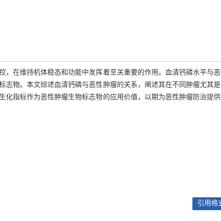
控，在维持机体稳态和功能中发挥着至关重要的作用。血清钙磷水平与恶
标志物。本文综述血清钙磷与恶性肿瘤的关系，阐述其在不同肿瘤尤其是
生化指标作为恶性肿瘤生物标志物的应用价值，以期为恶性肿瘤防治提供
引用格式