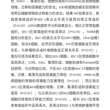
色（EdU）、集落形成、细胞划痕和Transwell实验观察细胞
增殖、迁移和侵袭能力的变化；EdU和细胞划痕实验观察共
培养后细胞增殖和迁移能力的变化。结果 IHC结果显示，胃
癌患者癌组织中SDC-1表达水平高于癌旁对照正常组织
（P<0.05）;GEPIA数据库中分析结果显示，相比正常胃黏膜
组织，SDC-1在胃癌组织中呈高表达（P<0.05）。TIMER数
据库分析提示，SDC-1的表达水平与CD8+T细胞、CD4+幼稚T
细胞、效应B细胞、自然杀伤细胞、M1巨噬细胞呈负相关
关系，与肿瘤相关成纤维细胞呈正相关关系（P<0.05）；
蛋白印迹法结果显示，相比GES-1细胞，SDC-1在胃癌细胞中
呈高表达；CCK8、EdU、集落形成、细胞划痕和Transwell实
验表明，与对照组比较，干扰SDC-1后胃癌HGC-27细胞的增
殖、迁移、集落形成和侵袭能力降低（P<0.05）,MKN-45胃
癌细胞的增殖和侵袭能力显著降低（P<0.05）；而过表达
SDC-1后胃癌AGS细胞的增殖、迁移、集落形成和侵袭能力
提高（P<0.05）；与过表达SDC-1的AGS细胞共培养后，AGS
细胞的增殖和迁移能力增加（P<0.05）。结论 SDC-1在胃癌
患者癌组织中呈高表达，高表达的SDC-1与胃癌肿瘤微环境