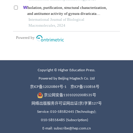
Copyright © Higher Education Press.
Powered by Beijing Magtech Co. Ltd
京ICP备12020869号-1
京ICP备150856号
京公网安备11010202008535号
网络出版服务许可证网出证(京)字第127号
Service: 010-58582445 (Technology);
010-58556485 (Subscription)
E-mail: subscribe@hep.com.cn