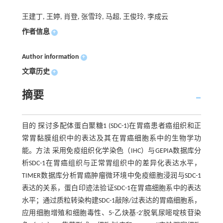
王建丁, 王婷, 肖登, 张雪玲, 马超, 王俊玲, 李成云
作者信息
+
Author information
+
文章历史
+
摘要
目的 探讨多配体蛋白聚糖1 (SDC-1)在胃癌患者癌组织和正
常胃黏膜组织中的表达及其在胃癌细胞系中的生物学功
能。方法 采用免疫组织化学染色（IHC）与GEPIA数据库分
析SDC-1在胃癌组织与正常胃组织中的差异化表达水平，
TIMER数据库分析胃癌肿瘤微环境中免疫细胞浸润与SDC-1
表达的关系，蛋白印迹法验证SDC-1在胃癌细胞系中的表达
水平；通过质粒转染构建SDC-1敲除/过表达的胃癌细胞系，
应用细胞增殖和细胞毒性、5-乙炔基-2'脱氧尿嘧啶核苷染