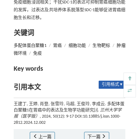
免疫细胞浸润相关；干扰SDC-1的表达可抑制胃癌细胞功能
的发挥，过表达及共培养体系脱落型SDC-1能够促进胃癌细
胞生长和迁移。
关键词
多配体蛋白聚糖1
/
胃癌
/
细胞功能
/
生物靶标
/
肿瘤
微环境
/
免疫
Key words
引用格式 ▾
引用本文
王建丁, 王婷, 肖登, 张雪玲, 马超, 王俊玲, 李成云. 多配体蛋
白聚糖1在胃癌中的表达及生物学功能研究[J].
兰州大学学
报（医学版）
, 2024, 50(12): 9-17 DOI:10.13885/j.issn.1000-
2812.2024.12.002
上一篇
下一篇