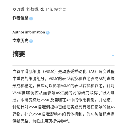
罗改香, 刘菊香, 张正宙, 权金星
作者信息
+
Author information
+
文章历史
+
摘要
血管平滑肌细胞（VSMC）是动脉粥样硬化（AS）病变过程
中重要的细胞组分，VSMC的表型转换和衰老影响AS的斑块
形成和稳定，自噬可以影响VSMC的表型转换和衰老，针对
VSMC自噬调控从而影响AS进展的药物研究取得了很大进
展。本研究综述VSMC及自噬在AS中的作用机制，并总结、
讨论针对VSMC自噬调控中已经证实或具有潜在影响的抗AS
药物，补充VSMC自噬影响AS的具体机制，为AS防治靶点提
供新思路，为临床用药提供参考。