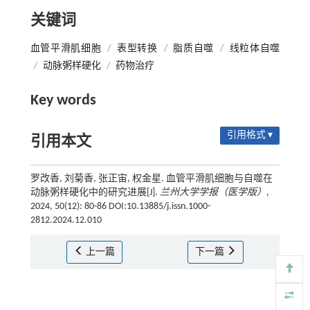
关键词
血管平滑肌细胞
/
表型转换
/
脂质自噬
/
线粒体自噬
/
动脉粥样硬化
/
药物治疗
Key words
引用格式 ▾
引用本文
罗改香, 刘菊香, 张正宙, 权金星. 血管平滑肌细胞与自噬在
动脉粥样硬化中的研究进展[J].
兰州大学学报（医学版）
,
2024, 50(12): 80-86 DOI:10.13885/j.issn.1000-
2812.2024.12.010
上一篇
下一篇