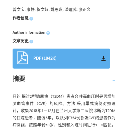
曾文宝, 康静, 贺文超, 姚思琪, 潘建武, 张正义
作者信息
+
Author information
+
文章历史
+
PDF (1842K)
摘要
目的 探讨2型糖尿病（T2DM）患者合并高血压时是否增加
脑血管事件（CVE）的风险。方法 采用巢式病例对照设
计，收集2018年1—12月在兰州大学第二医院诊断为T2DM
的住院患者，随访5年，以队列中54例新发CVE的患者作为
病例组，按照年龄±3岁、性别和入院时间进行1∶3匹配，