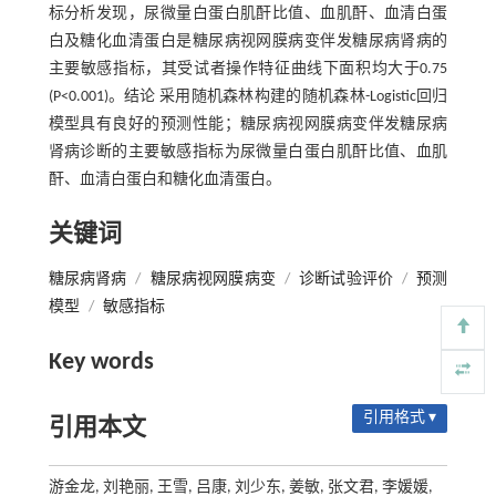
标分析发现，尿微量白蛋白肌酐比值、血肌酐、血清白蛋
白及糖化血清蛋白是糖尿病视网膜病变伴发糖尿病肾病的
主要敏感指标，其受试者操作特征曲线下面积均大于0.75
(P<0.001)。结论 采用随机森林构建的随机森林-Logistic回归
模型具有良好的预测性能；糖尿病视网膜病变伴发糖尿病
肾病诊断的主要敏感指标为尿微量白蛋白肌酐比值、血肌
酐、血清白蛋白和糖化血清蛋白。
关键词
糖尿病肾病
/
糖尿病视网膜病变
/
诊断试验评价
/
预测
模型
/
敏感指标
Key words
引用格式 ▾
引用本文
游金龙, 刘艳丽, 王雪, 吕康, 刘少东, 姜敏, 张文君, 李媛媛,