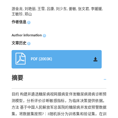
游金龙, 刘艳丽, 王雪, 吕康, 刘少东, 姜敏, 张文君, 李媛媛,
王敏珍, 郑山
作者信息
+
Author information
+
文章历史
+
PDF (2003K)
摘要
目的 构建并遴选糖尿病视网膜病变伴发糖尿病肾病诊断预
测模型，分析评价诊断敏感指标，为临床决策提供依据。
方法 基于中国人民解放军总医院的糖尿病并发症预警数据
集，将数据集按照7∶3随机拆分为训练集和验证集，在训