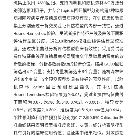
练集上采用LASSO回归、支持向量机和随机森林3种方法分
别筛选预测因子，并结合Logistic回归模型分别构建3种糖尿
病视网膜病变伴发糖尿病肾病预测模型；在训练集和验证
集上分别通过十折交叉验证评估模型的内部一致性，通过
Hosmer-Lemeshow检验、受试者操作特征曲线及曲线下面积
评估模型区分度，通过Calibration校准曲线评估模型校准
度，通过决策曲线分析评估模型临床有效性；采用受试者
操作特征曲线评价糖尿病视网膜病变伴发糖尿病肾病的诊
断敏感指标，分析各敏感指标的诊断价值。结果 LASSO回归
筛选出4个变量；支持向量机筛选出5个变量；随机森林筛
选出8个变量。3个预测模型均具有较好的预测性能，以随
机森林-Logistic回归预测模型最优，其中训练集
HosmerLemeshow检验结果为P>0.05，受试者操作特征曲线
下面积为0.875 (95%CI:[0.849, 0.902], P<0.001)，特异度为
0.825，灵敏度为0.809，准确度为0.815,Kappa值为0.614，
阳性预测值和阴性预测值分别为0.712和0.890,Calibration校
准曲线结果表明模型校准度良好，决策曲线分析表明模型
具有良好的临床使用价值；验证集中结果相似。对敏感指