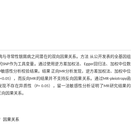
病与寻常性银屑病之间潜在的双向因果关系。方法 从公开发表的全基因
SNP作为工具变量。通过使用逆方差加权法、Egger回归法、加权中位
敏感性分析校验结果。结果 正向MR分析发现，逆方差加权法、加权中
5），而反向MR的结果并不支持反向因果关系。通过MR-pleiotropy
's Q检验发现不存在异质性（P> 0.05），留一法敏感性分析证明了MR研究结果
正向因果关系。
/
因果关系