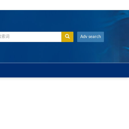
Adv search