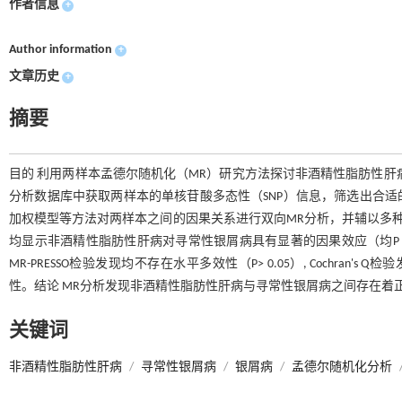
作者信息
+
Author information
+
文章历史
+
摘要
目的 利用两样本孟德尔随机化（MR）研究方法探讨非酒精性脂肪性肝
分析数据库中获取两样本的单核苷酸多态性（SNP）信息，筛选出合适的
加权模型等方法对两样本之间的因果关系进行双向MR分析，并辅以多种
均显示非酒精性脂肪性肝病对寻常性银屑病具有显著的因果效应（均P <0.0
MR-PRESSO检验发现均不存在水平多效性（P> 0.05）, Cochran
性。结论 MR分析发现非酒精性脂肪性肝病与寻常性银屑病之间存在着
关键词
非酒精性脂肪性肝病
/
寻常性银屑病
/
银屑病
/
孟德尔随机化分析