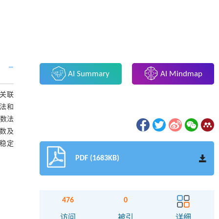
AI Summary
AI Mindmap
组关联
数法和
位数法
函数及
的稳定
PDF (1683KB)
476
0
访问
被引
详细