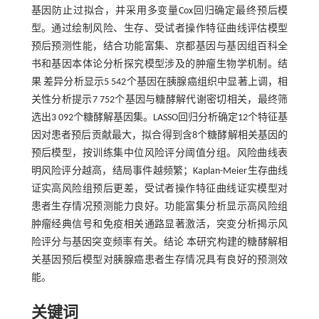
基因防止过拟合，并采用多变量Cox回归确定最终预后模
型。通过绘制风险、生存、受试者操作特征曲线评估模型
预后预测性能，结合功能富集、京都基因与基因组百科全
书和基因本体论分析探究模型涉及的肿瘤生物学机制。结
果 差异分析显示5 542个基因在胰腺癌组织中显著上调，相
关性分析提示7 752个基因与糖酵解代谢密切相关，最终筛
选出3 092个糖酵解基因集。LASSO回归分析确定12个特征基
因对患者预后贡献最大，拟合得到含8个糖酵解相关基因的
预后模型，按训练集中位风险评分阈值分组。风险曲线表
明风险评分越高，结局事件越频繁；Kaplan-Meier生存曲线
证实高风险组预后更差，受试者操作特征曲线证实模型对
患者生存情况预测能力良好。功能富集分析显示高风险组
肿瘤经典信号和免疫相关通路显著激活，突变分析揭示风
险评分与基因突变频率有关。结论 本研究构建的糖酵解相
关基因预后模型对胰腺癌患者生存情况具有良好的预测效
能。
关键词