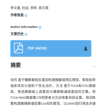
李文嘉, 杜岩, 李昕, 周文策
作者信息
+
Author information
+
文章历史
+
PDF (4601K)
摘要
目的 基于糖酵解相关基因构建胰腺癌预后模型，帮助指导
临床风险分层和个性化治疗。方法 基于TCGA和GTEx数据
库，筛选胰腺癌上调基因与糖酵解通路基因的交集。将
TCGA-PAAD数据集178例患者分为训练集和验证集，用训练
集构建糖酵解基因集Cox风险模型，以LASSO回归筛选关键