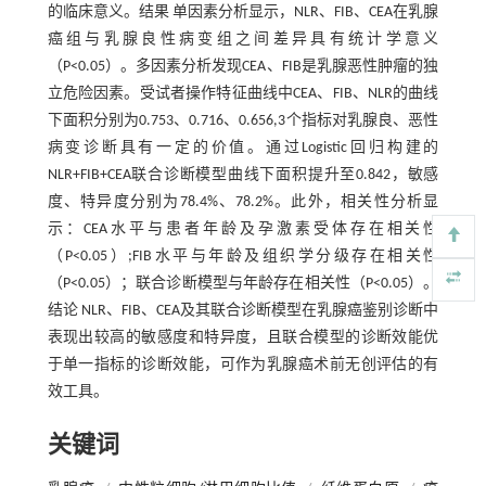
的临床意义。结果 单因素分析显示，NLR、FIB、CEA在乳腺
癌组与乳腺良性病变组之间差异具有统计学意义
（P<0.05）。多因素分析发现CEA、FIB是乳腺恶性肿瘤的独
立危险因素。受试者操作特征曲线中CEA、FIB、NLR的曲线
下面积分别为0.753、0.716、0.656,3个指标对乳腺良、恶性
病变诊断具有一定的价值。通过Logistic回归构建的
NLR+FIB+CEA联合诊断模型曲线下面积提升至0.842，敏感
度、特异度分别为78.4%、78.2%。此外，相关性分析显
示：CEA水平与患者年龄及孕激素受体存在相关性
（P<0.05）;FIB水平与年龄及组织学分级存在相关性
（P<0.05）；联合诊断模型与年龄存在相关性（P<0.05）。
结论 NLR、FIB、CEA及其联合诊断模型在乳腺癌鉴别诊断中
表现出较高的敏感度和特异度，且联合模型的诊断效能优
于单一指标的诊断效能，可作为乳腺癌术前无创评估的有
效工具。
关键词