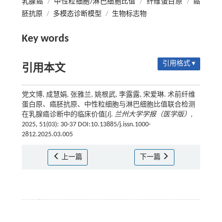
乳腺癌
/
中性粒细胞/淋巴细胞比值
/
纤维蛋白原
/
癌
胚抗原
/
多模态诊断模型
/
生物标志物
Key words
引用格式 ▾
引用本文
党文博, 成慧娟, 张雅兰, 姚根武, 李露露, 宋爱琳. 术前纤维
蛋白原、癌胚抗原、中性粒细胞与淋巴细胞比值联合检测
在乳腺癌诊断中的临床价值[J].
兰州大学学报（医学版）
,
2025, 51(03): 30-37 DOI:10.13885/j.issn.1000-
2812.2025.03.005
上一篇
下一篇