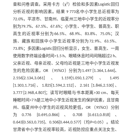
2
查和问卷调查。采用卡方（χ
）检验和多因素Logistic回归
分析近视的影响因素。结果 9 773名中小学生总近视率为
72.0%，平凉市、甘南州、临夏州三地中小学生的近视率分
别为79.7%、67.5%、67.6%；小学生、中学生、普高生、职
高生的近视率分别为66.5%、68.9%、83.8%、75.0%；汉
族、藏族和回族中小学生近视率分别为72.9%、63.5%、
73.8%；多因素Logistic回归分析显示，女生、普高生、一周
使用数字终端设备时间>1.5 h、眼睛休息时间间隔超过2 h、
父亲近视、母亲近视、父母均近视是三地中小学生近视发
生的危险因素，OR （95%CI）分别为1.497 [1.364,1.644]、
2.556[2.134,3.061]、1.159[1.050,1.279]、1.495
[1.303,1.716]、1.825[1.594,2.152]、2.161 [1.846,2.530]、
3.777 [2.968,4.807]；读写时眼睛与书本距离>30 cm、每天
睡眠时间>7 h是三地中小学生近视发生的保护因素，且甘南
州、临夏州中小学生的近视风险更低，OR （95%CI）分别
为0.776 [0.695,0.866]、0.708 [0.613,0.818]、
0.643[0.563,0.735]、0.506[0.444,0.577]（均P<0.05）。结论
甘肃省中小学生近视率较高，近视防控应重点关注女生、