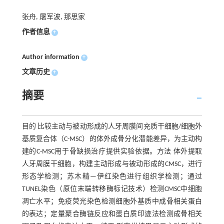
张舟, 屠军波, 那思家
作者信息
+
Author information
+
文章历史
+
摘要
目的 比较主动与被动形成的人牙周膜间充质干细胞/细胞外
基质复合体（C-MSC）的体外成骨分化潜能差异，为主动构
建的C-MSC用于骨缺损治疗提供实验依据。方法 体外提取
人牙周膜干细胞，构建主动形成与被动形成的CMSC，进行
形态学检测；苏木精—伊红染色进行组织学检测；通过
TUNEL染色（原位末端转移酶标记技术）检测CMSC中细胞
凋亡水平；免疫荧光染色检测细胞外基质中成骨相关蛋白
的表达；定量聚合酶链反应和蛋白质印迹法检测成骨相关