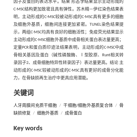
因子及蛋白的表达水平。结果 形态学结果显示主动形成的
C-MSC结构更加致密且具有弹性。苏木精—伊红染色结果表
明，主动形成的C-MSC较被动形成的C-MSC具有更多的细胞
及细胞外基质，细胞间连接更加紧密。TUNEL染色结果提
示，两组C-MSC均具有良好的细胞活性；免疫荧光结果显示
主动形成的C-MSC细胞外基质中成骨相关蛋白表达量更高；
定量PCR和蛋白质印迹法结果表明，主动形成的C-MSC中成
骨相关基因及蛋白（碱性磷酸酶、Ⅰ型胶原、Runt相关转
录因子2、成骨细胞特异性转录因子）表达量更高。结论 主
动形成的C-MSC较被动形成的C-MSC具有更好的成骨分化能
力，在骨缺损再生治疗中更具应用潜能。
关键词
人牙周膜间充质干细胞
/
干细胞/细胞外基质复合体
/
骨
缺损修复
/
细胞外基质
/
成骨蛋白
Key words