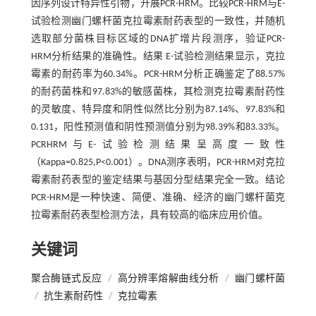
因序列设计特异性引物，开展PCR-HRM。比较PCR-HRM与E-
试验检测幽门螺杆菌克拉霉素耐药表型的一致性，并随机
选取部分菌株目标区域的DNA扩增片段测序，验证PCR-
HRM分析结果的准确性。结果 E-试验检测结果显示，克拉
霉素的耐药率为60.34%。PCR-HRM分析正确鉴定了88.57%
的耐药菌株和97.83%的敏感菌株，其检测克拉霉素耐药性
的灵敏度、特异度和阴性似然比分别为87.14%、97.83%和
0.131，阳性预测值和阴性预测值分别为98.39%和83.33%。
PCRHRM与E-试验检测结果呈高度一致性
（Kappa=0.825,P<0.001）。DNA测序表明，PCR-HRM对克拉
霉素耐药表型的鉴定结果与基因分型结果完全一致。结论
PCR-HRM是一种快速、简便、准确、经济的幽门螺杆菌克
拉霉素耐药表型检测方法，具有较高的临床应用价值。
关键词
聚合酶链式反应
/
高分辨率熔解曲线分析
/
幽门螺杆菌
/
抗生素耐药性
/
克拉霉素