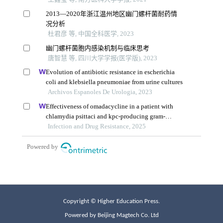
Copyright © Higher Education Press.
Powered by Beijing Magtech Co. Ltd