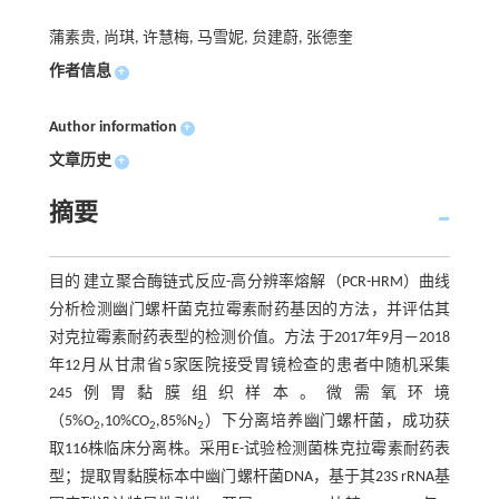
蒲素贵, 尚琪, 许慧梅, 马雪妮, 贠建蔚, 张德奎
作者信息
+
Author information
+
文章历史
+
摘要
目的 建立聚合酶链式反应-高分辨率熔解（PCR-HRM）曲线
分析检测幽门螺杆菌克拉霉素耐药基因的方法，并评估其
对克拉霉素耐药表型的检测价值。方法 于2017年9月—2018
年12月从甘肃省5家医院接受胃镜检查的患者中随机采集
245例胃黏膜组织样本。微需氧环境
（5%O
,10%CO
,85%N
）下分离培养幽门螺杆菌，成功获
2
2
2
取116株临床分离株。采用E-试验检测菌株克拉霉素耐药表
型；提取胃黏膜标本中幽门螺杆菌DNA，基于其23S rRNA基