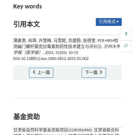
Key words
引用格式 ▾
引用本文
蒲素贵, 尚琪, 许慧梅, 马雪妮, 贠建蔚, 张德奎. PCR-HRM检
测幽门螺杆菌克拉霉素耐药性技术建立与评价[J].
兰州大学
学报（医学版）
, 2025, 51(05): 10-15
DOI:10.13885/j.issn.1000-2812.2025.05.002
上一篇
下一篇
基金资助
甘肃省自然科学基金资助项目(22JR5RA960); 甘肃省联合科