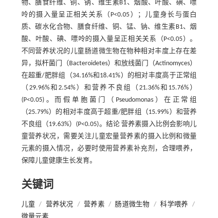
物、膳食纤维、铜、钠、维生素B1、烟酸、叶酸、碘、嘌
呤的摄入量呈正相关关系（P<0.05）；儿童身长与蛋白
质、碳水化合物、膳食纤维、铜、锰、钠、维生素B1、烟
酸、叶酸、碘、嘌呤的摄入量呈正相关关系（P<0.05）。
不同营养状况的儿童肠道微生物在物种相对丰度上存在差
异，拟杆菌门（Bacteroidetes）和放线菌门（Actinomyces）
在超重/肥胖组（34.16%和18.41%）的相对丰度高于正常组
（29.96%和2.54%）和营养不良组（21.36%和15.76%）
(P<0.05)。而假单胞菌门（Pseudomonas）在正常组
（25.79%）的相对丰度高于超重/肥胖组（15.99%）和营养
不良组（19.63%）(P<0.05)。结论 营养素摄入比例会影响儿
童营养状况，需要关注儿童宏量营养素的摄入比例和微量
元素的摄入情况，必要时使用营养素补充剂，合理喂养，
保障儿童健康生长发育。
关键词
儿童
/
营养状况
/
营养素
/
肠道微生物
/
科学喂养
/
微量元素