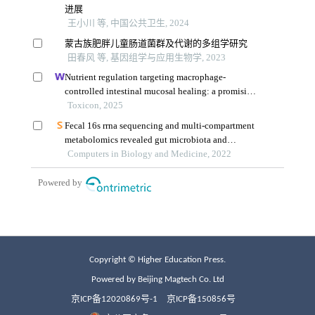
Copyright © Higher Education Press.
Powered by Beijing Magtech Co. Ltd
京ICP备12020869号-1
京ICP备150856号