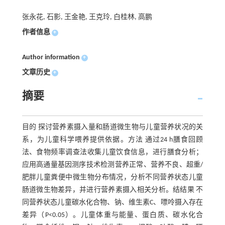
张永花, 石影, 王金艳, 王克玲, 白桂林, 高鹏
作者信息
+
Author information
+
文章历史
+
摘要
目的 探讨营养素摄入量和肠道微生物与儿童营养状况的关
系，为儿童科学喂养提供依据。方法 通过24 h膳食回顾
法、食物频率调查法收集儿童饮食信息，进行膳食分析；
应用高通量基因测序技术检测营养正常、营养不良、超重/
肥胖儿童粪便中微生物分布情况，分析不同营养状态儿童
肠道微生物差异，并进行营养素摄入相关分析。结结果 不
同营养状态儿童碳水化合物、钠、维生素C、嘌呤摄入存在
差异（P<0.05）。儿童体重与能量、蛋白质、碳水化合