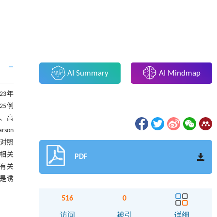
AI Summary
AI Mindmap
23年
25例
酯、高
son
于对照
正相关
PDF
成有关
高是诱
516
0
访问
被引
详细