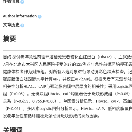
作者信息
+
Author information
+
文章历史
+
摘要
目的 探讨老年急性前循环脑梗死患者糖化血红蛋白（HbA1c）、血浆致动
7月在北京市大兴区人民医院接受治疗的125例老年急性前循环脑梗死
健康体检者作为对照组。对所有入选对象进行颈动脉彩色超声检查，记录
密度脂蛋白胆固醇水平计算AIP，并校正AIP(cAIP)。根据患者有无颈动
相关性分析HbA1c、cAIP与颈动脉内膜中层厚度的相关性；采用Logist
组（P<0.05）。无斑块组HbA1c、cAIP均显著低于斑块形成组（P<0
关系（r=0.653、0.766,P<0.05）。单因素分析显示，HbA1c
（P<0.05）。多因素Logistic回归分析显示，HbA1c、cAIP、低密度
发老年急性前循环脑梗死颈动脉斑块形成的高危因素。
关键词