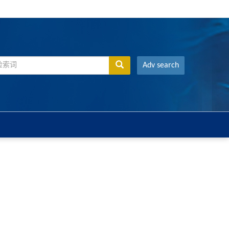
Adv search