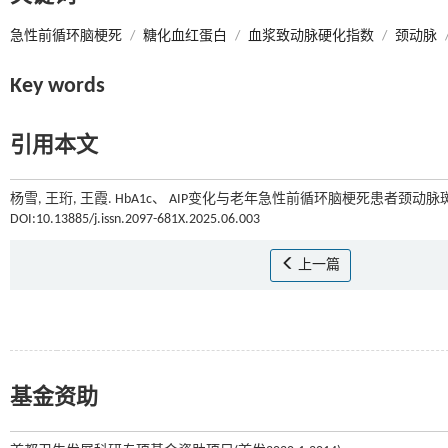
急性前循环脑梗死
/
糖化血红蛋白
/
血浆致动脉硬化指数
/
颈动脉
Key words
引用本文
杨雪, 王珩, 王霞. HbA1c、 AIP变化与老年急性前循环脑梗死患者颈动脉
DOI:10.13885/j.issn.2097-681X.2025.06.003
上一篇
基金资助