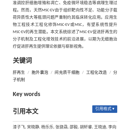
准调控肝细胞增殖和凋亡、免疫微环境稳态等病理生理过
程。然而，天然MSC-EV由于组织靶向性不足、功能分子载
荷异质性大等瓶颈问题严重制约其临床转化应用。应用生
物工程技术工程化修饰MSC-EV或MSC，有望系统性提升
MSC-EV的再生潜能。本文系统综述了MSC-EV促进肝再生的
分子机制及工程化增效技术的前沿进展，以期为无细胞治
疗促进肝再生提供理论依据与崭新视角。
关键词
肝再生
/
胞外囊泡
/
间充质干细胞
/
工程化改造
/
分
子机制
Key words
引用格式 ▾
引用本文
漆子飞, 宋晓静, 杨乐乐, 张骁骉, 邵毅, 胡轩睿, 王晓迪, 李向