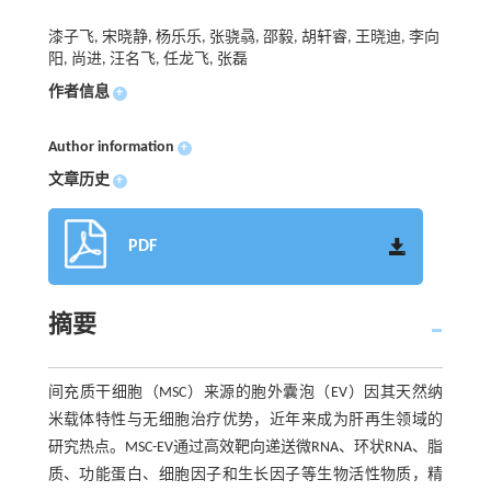
漆子飞, 宋晓静, 杨乐乐, 张骁骉, 邵毅, 胡轩睿, 王晓迪, 李向
阳, 尚进, 汪名飞, 任龙飞, 张磊
作者信息
+
Author information
+
文章历史
+
PDF
摘要
间充质干细胞（MSC）来源的胞外囊泡（EV）因其天然纳
米载体特性与无细胞治疗优势，近年来成为肝再生领域的
研究热点。MSC-EV通过高效靶向递送微RNA、环状RNA、脂
质、功能蛋白、细胞因子和生长因子等生物活性物质，精