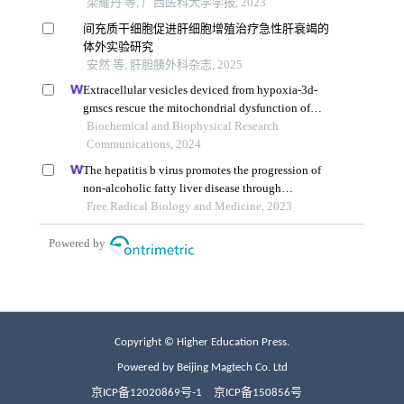
Copyright © Higher Education Press.
Powered by Beijing Magtech Co. Ltd
京ICP备12020869号-1
京ICP备150856号