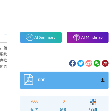
AI Summary
AI Mindmap
。随
肌系统
也推
优势
PDF
7008
0
访问
被引
详细