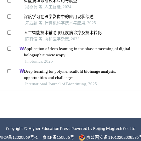
Copyright © Higher Education Press.
Powered by Beijing Magtech Co. Ltd
京ICP备12020869号-1
京ICP备150856号
京公网安备11010202008535