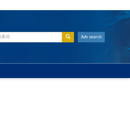
Adv search