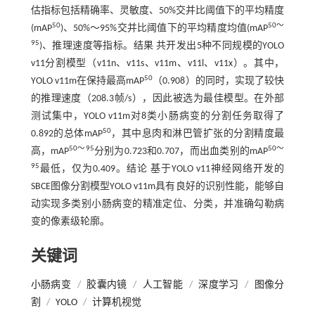
估指标包括精确率、灵敏度、50%交并比阈值下的平均精度
50
50～
(mAP
)、50%～95%交并比阈值下的平均精度均值(mAP
95
)、推理速度等指标。结果 共开发出5种不同规模的YOLO
v11分割模型（v11n、v11s、v11m、v11l、v11x）。其中，
50
YOLO v11m在保持最高mAP
（0.908）的同时，实现了较快
的推理速度（208.3帧/s），因此被选为最佳模型。在外部
测试集中，YOLO v11m对8类小肠病变的分割任务取得了
50
0.892的总体mAP
，其中息肉和淋巴管扩张的分割精度最
50～95
50～
高，mAP
分别为0.723和0.707，而出血类别的mAP
95
最低，仅为0.409。结论 基于YOLO v11神经网络开发的
SBCE图像分割模型YOLO v11m具有良好的识别性能，能够自
动实现多类别小肠病变的精准定位、分类，并准确勾勒病
变的像素级轮廓。
关键词
小肠病变
/
胶囊内镜
/
人工智能
/
深度学习
/
图像分
割
/
YOLO
/
计算机视觉