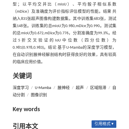
型；以平均交并比（mIoU）、平均骰子相似系数
（mDice）及准确度为评价指标评估模型的性能。结果 共
纳入831张超声图像构建数据集。其中训练集683张，测试
集148张。训练集的总mIoU为0.980,mDice为0.990。测试集
的总mIoU为0.672,mDice为0.776，分割准确度为99.3%。经
过5折交叉验证的IoU中位数（四分位数）为
0.981(0.978,0.983)。结论 基于U-Mamba的深度学习模型，
在自动识别腋神经解剖结构时获得良好的效果，具有较高
的临床应用价值。
关键词
深度学习
/
U-Mamba
/
腋神经
/
超声
/
区域阻滞
/
自
动分割
/
图像识别
Key words
引用格式 ▾
引用本文